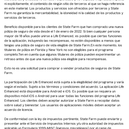
ni explícitamente, el contenido de ningún sitio de terceros al que se haga referencia
en este material. Los productos y servicios son ofrecidos por terceros y State
Farm no garantiza la mercantabilidad, la idoneidad ni la calidad de los productos y
servicios de terceros.
Beneficio disponible para los clientes de State Farm que han comprado una nueva
póliza de seguro de vida desde el 1 de enero de 2022. Si bien cualquier persona
mayor de 18 años puede unirse a Life Enhanced, es posible que ciertas funciones
de la aplicación, incluyendo las recompensas, no estén disponibles a menos que
tengas una póliza de seguro de vida elegible de State Farm.En este momento, los
titulares de póliza en Florida y New York no son elegibles para el programa
completo.Ten en cuenta que algunos titulares de póliza pueden experimentar un
retraso antes de que una nueva póliza sea elegible para recompensas.
Esto no es una solicitud para comprar o vender productos de seguros de State
Farm.
La participación de Life Enhanced está sujeta a la elegibilidad del programa y varía
según el estado. Sujeto a los términos y condiciones del acuerdo. La aplicación Life
Enhanced está disponible para Android e iOS. Es posible que se requiera un
dispositivo móvil iOS o Android para usar todas las funciones del programa Life
Enhanced. Los clientes deben aceptar autorizar a State Farm a recopilar datos
sobre salud y bienestar. Los usuarios de aplicaciones móviles deben aceptar un
acuerdo de licencia.
De conformidad con la ley de impuestos pertinente, State Farm puede enviarte y
presentar ante el Servicio de Impuestos Internos y/u otra autoridad de impuestos
aplicable un Formulario 1099-MISC (ingresos misceláneos) por el canje de