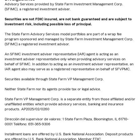
Advisory Services provided by State Farm Investment Management Corp.
(SFIMC), a registered investment adviser.
Securities are not FDIC insured, are not bank guaranteed and are subject to
investment risk, including possible loss of principal.
The State Farm Advisory Services model portfolios are part of a wrap fee
program sponsored and managed by State Farm Investment Management Corp.
(SFIMC) a registered investment advisor.
An SFIMC investment adviser representative (IAR) agent is acting as an
investment adviser representative only when providing advisory services on
behalf of SFIMC. In addition to acting as an investment adviser representative, an
IAR agent also may serve as a registered representative on behalf of SFVPMC.
Securities available through State Farm VP Management Corp.
Neither State Farm nor its agents provide tax or legal advice.
State Farm VP Management Corp. is a separate entity from those affiliated and/or
unaffiliated entities which provide advisory services, banking and insurance
products. AP2025/02/0260
Dirección del supervisor de valores: 1 State Farm Plaza, Bloomington, IL 61710-
0001 Teléfono: 651-365-9306
Installment loans are offered by U.S. Bank National Association. Deposit products
are offered by U.S. Bank National Association. Member FDIC.