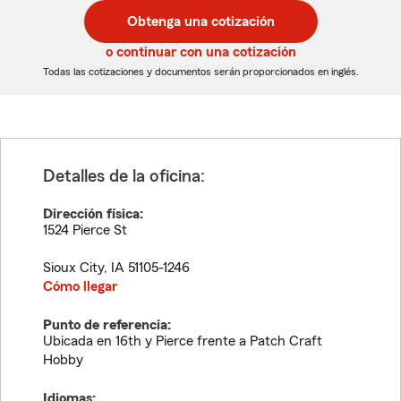
postal
postal
Obtenga una cotización
de
de
5
5
o continuar con una cotización
dígitos
dígitos
Todas las cotizaciones y documentos serán proporcionados en inglés.
Detalles de la oficina:
Dirección física:
1524 Pierce St
Sioux City
,
IA
51105-1246
Cómo llegar
Punto de referencia:
Ubicada en 16th y Pierce frente a Patch Craft
Hobby
Idiomas: