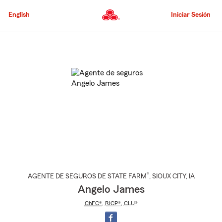
Pasar
al
English
Iniciar Sesión
contenido
principal
Comienzo
del
contenido
principal
®
AGENTE DE SEGUROS DE STATE FARM
,
SIOUX CITY
, IA
Angelo James
ChFC®
,
RICP®
,
CLU®