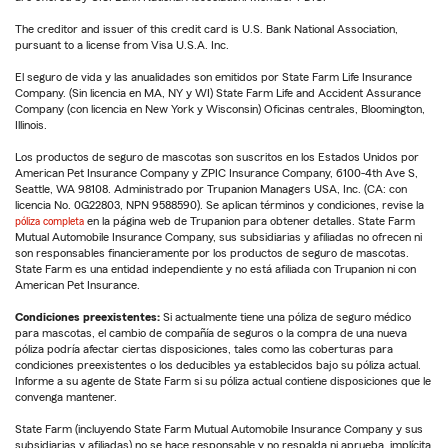
The creditor and issuer of this credit card is U.S. Bank National Association,
pursuant to a license from Visa U.S.A. Inc.
El seguro de vida y las anualidades son emitidos por State Farm Life Insurance
Company. (Sin licencia en MA, NY y WI) State Farm Life and Accident Assurance
Company (con licencia en New York y Wisconsin) Oficinas centrales, Bloomington,
Illinois.
Los productos de seguro de mascotas son suscritos en los Estados Unidos por
American Pet Insurance Company y ZPIC Insurance Company, 6100-4th Ave S,
Seattle, WA 98108. Administrado por Trupanion Managers USA, Inc. (CA: con
licencia No. 0G22803, NPN 9588590). Se aplican términos y condiciones, revise la
póliza completa
en la página web de Trupanion para obtener detalles. State Farm
Mutual Automobile Insurance Company, sus subsidiarias y afiliadas no ofrecen ni
son responsables financieramente por los productos de seguro de mascotas.
State Farm es una entidad independiente y no está afiliada con Trupanion ni con
American Pet Insurance.
Condiciones preexistentes:
Si actualmente tiene una póliza de seguro médico
para mascotas, el cambio de compañía de seguros o la compra de una nueva
póliza podría afectar ciertas disposiciones, tales como las coberturas para
condiciones preexistentes o los deducibles ya establecidos bajo su póliza actual.
Informe a su agente de State Farm si su póliza actual contiene disposiciones que le
convenga mantener.
State Farm (incluyendo State Farm Mutual Automobile Insurance Company y sus
subsidiarias y afiliadas) no se hace responsable y no respalda ni aprueba, implícita