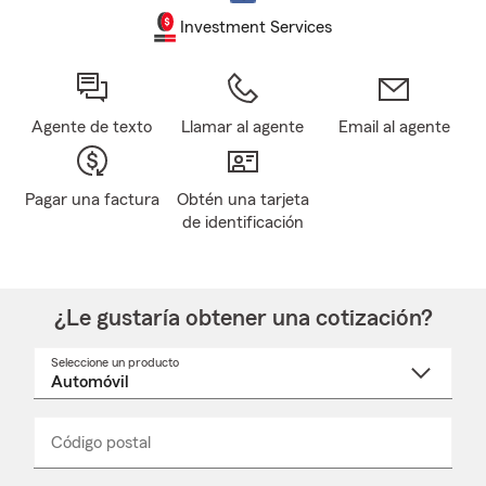
Investment Services
Agente de texto
Llamar al agente
Email al agente
Pagar una factura
Obtén una tarjeta
de identificación
¿Le gustaría obtener una cotización?
Seleccione un producto
Seleccione
un
nombre
de
producto
del
Código postal
Ingresa
Ingresa
_____
menú
un
un
desplegable
código
código