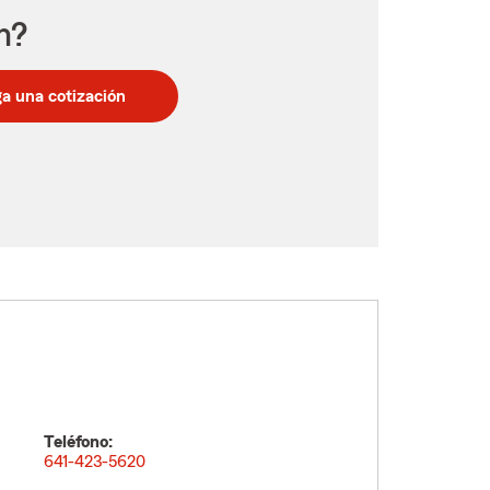
n?
a una cotización
Teléfono:
641-423-5620