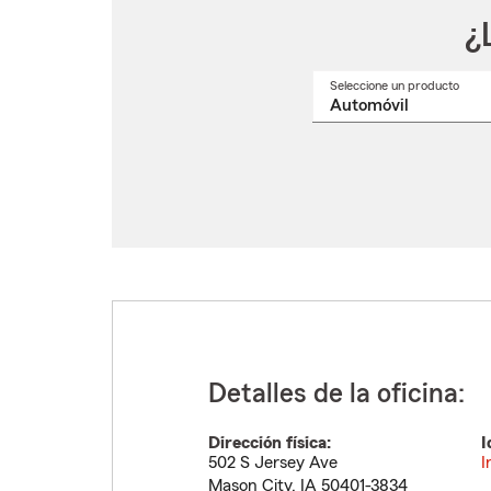
¿
Seleccione un producto
Selec
un
nomb
de
produ
del
menú
despl
Detalles de la oficina:
Dirección física:
I
502 S Jersey Ave
I
Mason City
,
IA
50401-3834