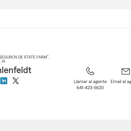
Pasar
al
contenido
principal
®
SEGUROS DE STATE FARM
,
, IA
hlenfeldt
Llamar al agente
Email al a
641-423-5620