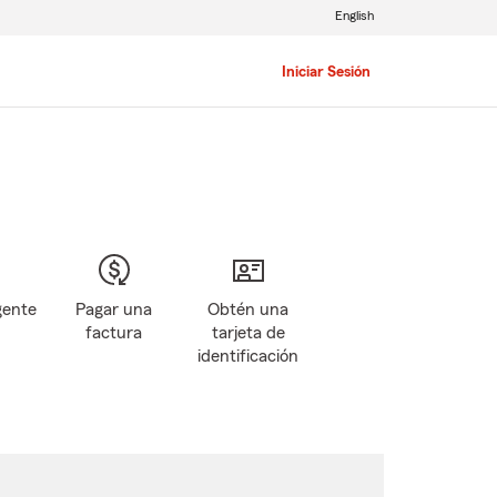
English
Iniciar Sesión
gente
Pagar una
Obtén una
factura
tarjeta de
identificación