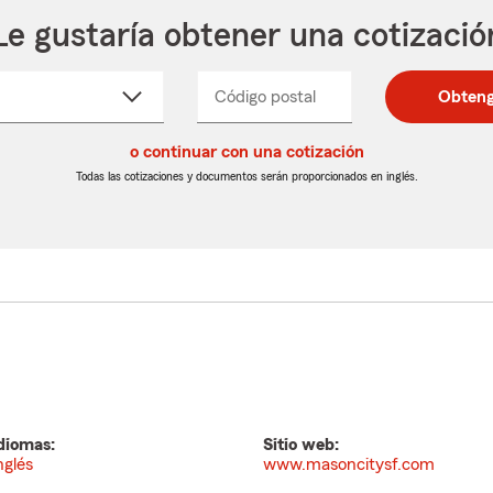
Le gustaría obtener una cotizació
cione
Código postal
Ingresa
Ingresa
Obteng
_____
un
un
re
código
código
cto
o continuar con una cotización
postal
postal
de
de
Todas las cotizaciones y documentos serán proporcionados en inglés.
egable
5
5
dígitos
dígitos
diomas:
Sitio web:
nglés
www.masoncitysf.com