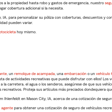
os a la propiedad hasta robo y gastos de emergencia, nuestro
segu
gar cobertura adicional si la necesita.
y, IA, para personalizar su póliza con coberturas, descuentos y 
ilidad pueden variar.
tocicleta
hoy mismo.
ante
, un
remolque de acampada
, una
embarcación
o un
vehículo 
ista de actividades recreativas que puede disfrutar con ellos! Los 
a la carretera, el agua o los senderos, asegúrese de que sus vehí
 recreativos. Proteja sus artículos más preciados dondequiera qu
 Ihlenfeldt en Mason City, IA, acerca de una cotización de seguro
n agente
para obtener una cotización de seguro de vehículos recre