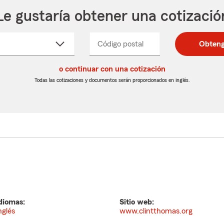
Le gustaría obtener una cotizació
cione
Código postal
Ingresa
Ingresa
Obteng
_____
un
un
re
código
código
cto
o continuar con una cotización
postal
postal
de
de
Todas las cotizaciones y documentos serán proporcionados en inglés.
egable
5
5
dígitos
dígitos
diomas:
Sitio web:
nglés
www.clintthomas.org