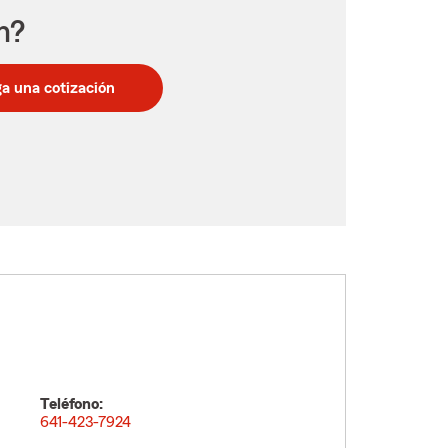
n?
a una cotización
Teléfono:
641-423-7924