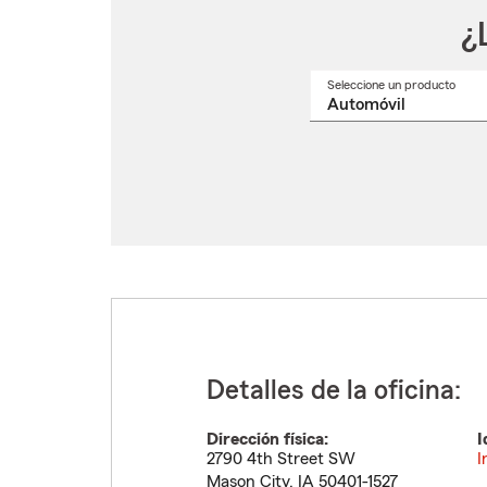
¿
Seleccione un producto
Selec
un
nomb
de
produ
del
menú
despl
Detalles de la oficina:
Dirección física:
I
2790 4th Street SW
I
Mason City
,
IA
50401-1527