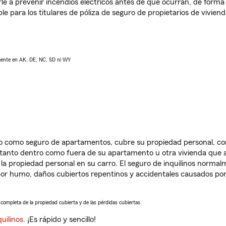
e a prevenir incendios eléctricos antes de que ocurran, de forma 
le para los titulares de póliza de seguro de propietarios de vivie
lmente en AK, DE, NC, SD ni WY
ido como seguro de apartamentos, cubre su propiedad personal, c
, tanto dentro como fuera de su apartamento u otra vivienda que a
 la propiedad personal en su carro. El seguro de inquilinos norma
or humo, daños cubiertos repentinos y accidentales causados por
a completa de la propiedad cubierta y de las pérdidas cubiertas.
uilinos
. ¡Es rápido y sencillo!