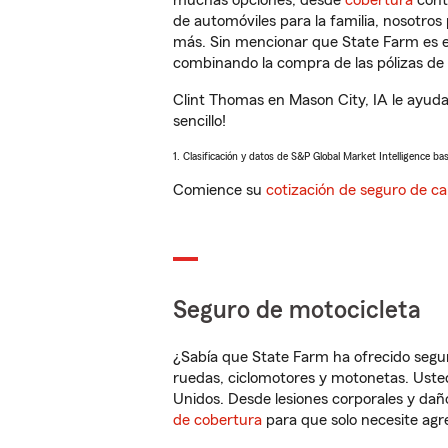
muchas opciones, desde
cobertura
con
de automóviles para la familia, nosotro
más. Sin mencionar que State Farm es e
combinando la compra de las pólizas de 
Clint Thomas en Mason City, IA le ayuda
sencillo!
1. Clasificación y datos de S&P Global Market Intelligence ba
Comience su
cotización de seguro de ca
Seguro de motocicleta
¿Sabía que State Farm ha ofrecido segu
ruedas, ciclomotores y motonetas. Usted
Unidos. Desde lesiones corporales y dañ
de cobertura
para que solo necesite agre