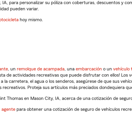
 IA, para personalizar su póliza con coberturas, descuentos y c
ilidad pueden variar.
tocicleta
hoy mismo.
ante
, un
remolque de acampada
, una
embarcación
o un
vehículo 
ista de actividades recreativas que puede disfrutar con ellos! Los 
a la carretera, el agua o los senderos, asegúrese de que sus vehí
 recreativos. Proteja sus artículos más preciados dondequiera qu
nt Thomas en Mason City, IA, acerca de una cotización de seguro 
n agente
para obtener una cotización de seguro de vehículos recre