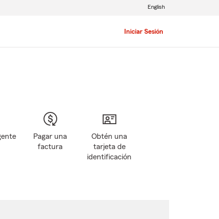
English
Iniciar Sesión
gente
Pagar una
Obtén una
factura
tarjeta de
identificación