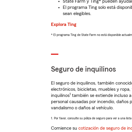
State Farm y Ting* pueden ayudarl
El programa Ting solo está disponib
sean elegibles.
Explora Ting
* El programa Ting de State Farm no está disponible actua
Seguro de inquilinos
El seguro de inquilinos, también conoc
electrónicos, bicicletas, muebles y ropa
1
inquilinos
también se extiende incluso a
personal causadas por incendio, daños p
vandalismo o daños al vehículo.
1. Por favor, consulte su póliza de seguro para ver a una list
Comience su
cotización de seguro de inq