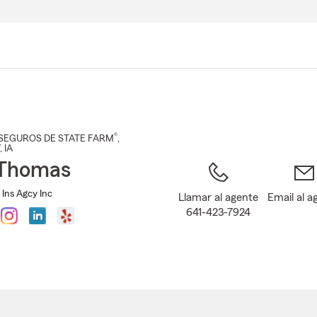
Pasar
al
contenido
principal
®
SEGUROS DE STATE FARM
,
, IA
 Thomas
 Ins Agcy Inc
Llamar al agente
Email al a
641-423-7924