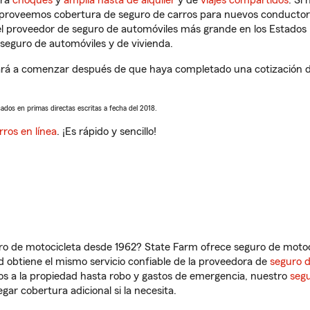
tra
choques
y
amplia hasta de alquiler
y de
viajes compartidos
. Si
s proveemos cobertura de seguro de carros para nuevos conductores
l proveedor de seguro de automóviles más grande en los Estados
seguro de automóviles y de vivienda.
rá a comenzar después de que haya completado una cotización de 
sados en primas directas escritas a fecha del 2018.
rros en línea
. ¡Es rápido y sencillo!
ro de motocicleta desde 1962? State Farm ofrece seguro de motoci
 obtiene el mismo servicio confiable de la proveedora de
seguro 
os a la propiedad hasta robo y gastos de emergencia, nuestro
segu
gar cobertura adicional si la necesita.