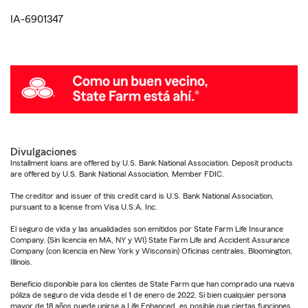
IA-6901347
Divulgaciones
Installment loans are offered by U.S. Bank National Association. Deposit products
are offered by U.S. Bank National Association. Member FDIC.
The creditor and issuer of this credit card is U.S. Bank National Association,
pursuant to a license from Visa U.S.A. Inc.
El seguro de vida y las anualidades son emitidos por State Farm Life Insurance
Company. (Sin licencia en MA, NY y WI) State Farm Life and Accident Assurance
Company (con licencia en New York y Wisconsin) Oficinas centrales, Bloomington,
Illinois.
Beneficio disponible para los clientes de State Farm que han comprado una nueva
póliza de seguro de vida desde el 1 de enero de 2022. Si bien cualquier persona
mayor de 18 años puede unirse a Life Enhanced, es posible que ciertas funciones