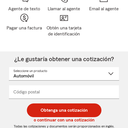
Agente de texto
Llamar al agente
Email al agente
Pagar una factura
Obtén una tarjeta
de identificación
¿Le gustaría obtener una cotización?
Seleccione un producto
Seleccione
un
nombre
de
producto
del
Código postal
Ingresa
Ingresa
_____
menú
un
un
desplegable
código
código
postal
postal
Obtenga una cotización
de
de
5
5
o continuar con una cotización
dígitos
dígitos
Todas las cotizaciones y documentos serán proporcionados en inglés.