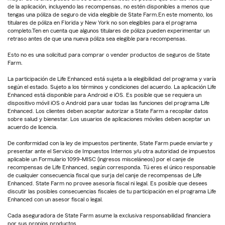
de la aplicación, incluyendo las recompensas, no estén disponibles a menos que
tengas una póliza de seguro de vida elegible de State Farm.En este momento, los
titulares de póliza en Florida y New York no son elegibles para el programa
completo.Ten en cuenta que algunos titulares de póliza pueden experimentar un
retraso antes de que una nueva póliza sea elegible para recompensas.
Esto no es una solicitud para comprar o vender productos de seguros de State
Farm.
La participación de Life Enhanced está sujeta a la elegibilidad del programa y varía
según el estado. Sujeto a los términos y condiciones del acuerdo. La aplicación Life
Enhanced está disponible para Android e iOS. Es posible que se requiera un
dispositivo móvil iOS o Android para usar todas las funciones del programa Life
Enhanced. Los clientes deben aceptar autorizar a State Farm a recopilar datos
sobre salud y bienestar. Los usuarios de aplicaciones móviles deben aceptar un
acuerdo de licencia.
De conformidad con la ley de impuestos pertinente, State Farm puede enviarte y
presentar ante el Servicio de Impuestos Internos y/u otra autoridad de impuestos
aplicable un Formulario 1099-MISC (ingresos misceláneos) por el canje de
recompensas de Life Enhanced, según corresponda. Tú eres el único responsable
de cualquier consecuencia fiscal que surja del canje de recompensas de Life
Enhanced. State Farm no provee asesoría fiscal ni legal. Es posible que desees
discutir las posibles consecuencias fiscales de tu participación en el programa Life
Enhanced con un asesor fiscal o legal.
Cada aseguradora de State Farm asume la exclusiva responsabilidad financiera
por sus propios productos.