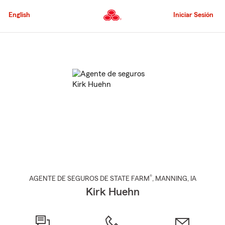
Pasar
al
English
Iniciar Sesión
contenido
principal
Comienzo
del
contenido
principal
®
AGENTE DE SEGUROS DE STATE FARM
,
MANNING
, IA
Kirk Huehn