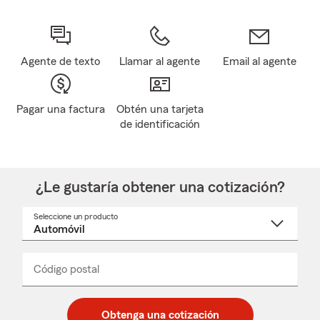
Agente de texto
Llamar al agente
Email al agente
Pagar una factura
Obtén una tarjeta
de identificación
¿Le gustaría obtener una cotización?
Seleccione un producto
Seleccione
un
nombre
de
producto
del
Código postal
Ingresa
Ingresa
_____
menú
un
un
desplegable
código
código
postal
postal
Obtenga una cotización