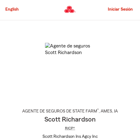
Pasar
al
English
Iniciar Sesión
contenido
principal
Comienzo
del
contenido
principal
®
AGENTE DE SEGUROS DE STATE FARM
,
AMES
, IA
Scott Richardson
RICP®
Scott Richardson Ins Agcy Inc