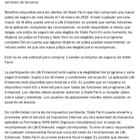
servicios de terceros.
Beneficio disponible para los clientes de State Farm que han comprado una nueva
póliza de seguro de vida desde el 1 de enero de 2022. Si bien cualquier persona
mayor de 18 años puede unirse a Life Enhanced, es posible que ciertas funciones
de la aplicación, incluyendo las recompensas, no estén disponibles a menos que
tengas una póliza de seguro de vida elegible de State Farm.En este momento, los
titulares de póliza en Florida y New York no son elegibles para el programa
completo.Ten en cuenta que algunos titulares de póliza pueden experimentar un
retraso antes de que una nueva póliza sea elegible para recompensas.
Esto no es una solicitud para comprar o vender productos de seguros de State
Farm.
La participación de Life Enhanced está sujeta a la elegibilidad del programa y varía
según el estado. Sujeto a los términos y condiciones del acuerdo. La aplicación Life
Enhanced está disponible para Android e iOS. Es posible que se requiera un
dispositivo móvil iOS o Android para usar todas las funciones del programa Life
Enhanced. Los clientes deben aceptar autorizar a State Farm a recopilar datos
sobre salud y bienestar. Los usuarios de aplicaciones móviles deben aceptar un
acuerdo de licencia.
De conformidad con la ley de impuestos pertinente, State Farm puede enviarte y
presentar ante el Servicio de Impuestos Internos y/u otra autoridad de impuestos
aplicable un Formulario 1099-MISC (ingresos misceláneos) por el canje de
recompensas de Life Enhanced, según corresponda. Tú eres el único responsable
de cualquier consecuencia fiscal que surja del canje de recompensas de Life
Enhanced. State Farm no provee asesoría fiscal ni legal. Es posible que desees