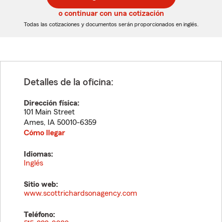
de
de
5
5
o continuar con una cotización
dígitos
dígitos
Todas las cotizaciones y documentos serán proporcionados en inglés.
Detalles de la oficina:
Dirección física:
101 Main Street
Ames
,
IA
50010-6359
Cómo llegar
Idiomas:
Inglés
Sitio web:
www.scottrichardsonagency.com
Teléfono: