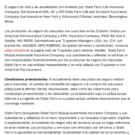
El seguro de vida y las anualidades son emitidos por State Farm Life Insurance
Company. (Sin licencia en MA, NY y WI) State Farm Life and Accident Assurance
Company (con licencia en New York y Wisconsin) Oficinas centrales, Bloomington,
Illinois.
Los productos de seguro de mascotas son suscritos en los Estados Unidos por
American Pet Insurance Company y ZPIC Insurance Company, 6100-4th Ave S,
Seattle, WA 98108. Administrado por Trupanion Managers USA, Inc. (CA: con
licencia No. 0G22803, NPN 9588590). Se aplican términos y condiciones, revise la
póliza completa
en la página web de Trupanion para obtener detalles. State Farm
Mutual Automobile Insurance Company, sus subsidiarias y afiliadas no ofrecen ni
son responsables financieramente por los productos de seguro de mascotas.
State Farm es una entidad independiente y no está afiliada con Trupanion ni con
American Pet Insurance.
Condiciones preexistentes:
Si actualmente tiene una póliza de seguro médico
para mascotas, el cambio de compañía de seguros o la compra de una nueva
póliza podría afectar ciertas disposiciones, tales como las coberturas para
condiciones preexistentes o los deducibles ya establecidos bajo su póliza actual.
Informe a su agente de State Farm si su póliza actual contiene disposiciones que le
convenga mantener.
State Farm (incluyendo State Farm Mutual Automobile Insurance Company y sus
subsidiarias y afiliadas) no se hace responsable y no respalda ni aprueba, implícita
ni explícitamente, el contenido de ningún sitio de terceros al que se haga referencia
en este material. Los productos y servicios son ofrecidos por terceros y State
Farm no garantiza la mercantabilidad, la idoneidad ni la calidad de los productos y