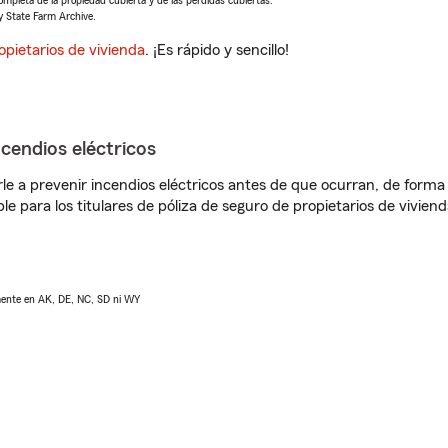
completa de la propiedad cubierta y de las pérdidas cubiertas.
y State Farm Archive.
opietarios de vivienda
. ¡Es rápido y sencillo!
ncendios eléctricos
e a prevenir incendios eléctricos antes de que ocurran, de forma 
le para los titulares de póliza de seguro de propietarios de vivie
lmente en AK, DE, NC, SD ni WY