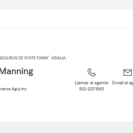
Pasar
al
contenido
principal
®
SEGUROS DE STATE FARM
,
VIDALIA
,
 Manning
Llamar al agente
Email al a
912-537-1901
rance Agcy Inc