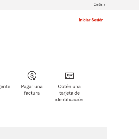
English
Iniciar Sesión
gente
Pagar una
Obtén una
factura
tarjeta de
identificación