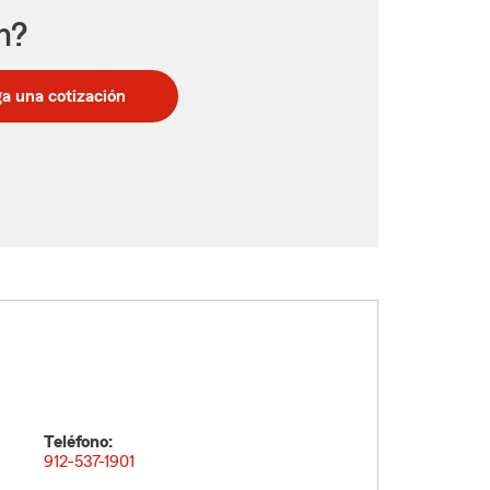
n?
a una cotización
Teléfono:
912-537-1901