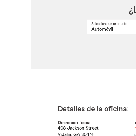
¿
Seleccione un producto
Selec
un
nomb
de
produ
del
menú
despl
Detalles de la oficina:
Dirección física:
I
408 Jackson Street
I
Vidalia
,
GA
30474
E