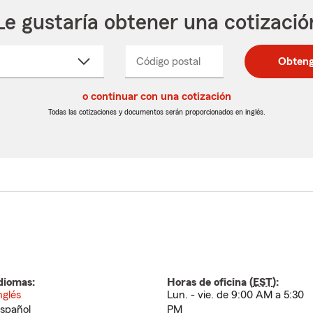
Le gustaría obtener una cotizació
cione
Código postal
Ingresa
Ingresa
Obteng
_____
un
un
re
código
código
cto
o continuar con una cotización
postal
postal
de
de
Todas las cotizaciones y documentos serán proporcionados en inglés.
egable
5
5
dígitos
dígitos
diomas:
Horas de oficina (
EST
):
nglés
Lun. - vie. de 9:00 AM a 5:30
spañol
PM