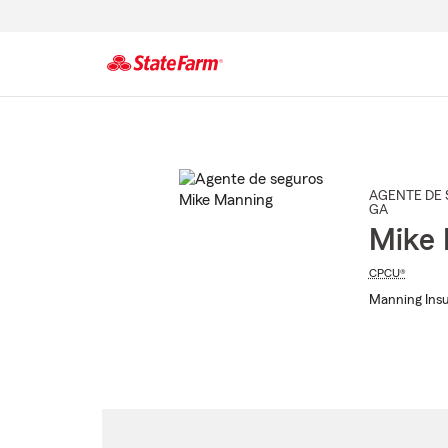
Comienzo
del
contenido
principal
AGENTE DE 
GA
Mike
CPCU®
Manning Insu