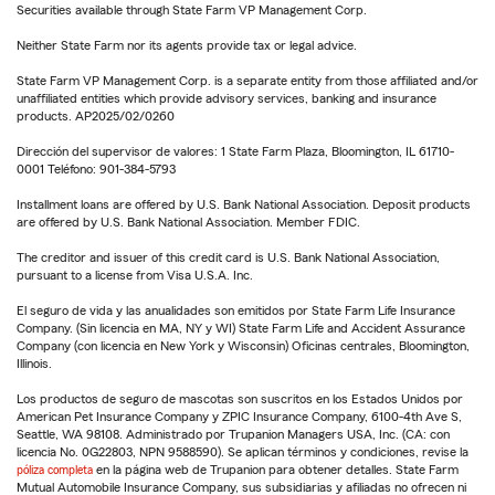
Securities available through State Farm VP Management Corp.
Neither State Farm nor its agents provide tax or legal advice.
State Farm VP Management Corp. is a separate entity from those affiliated and/or
unaffiliated entities which provide advisory services, banking and insurance
products. AP2025/02/0260
Dirección del supervisor de valores: 1 State Farm Plaza, Bloomington, IL 61710-
0001 Teléfono: 901-384-5793
Installment loans are offered by U.S. Bank National Association. Deposit products
are offered by U.S. Bank National Association. Member FDIC.
The creditor and issuer of this credit card is U.S. Bank National Association,
pursuant to a license from Visa U.S.A. Inc.
El seguro de vida y las anualidades son emitidos por State Farm Life Insurance
Company. (Sin licencia en MA, NY y WI) State Farm Life and Accident Assurance
Company (con licencia en New York y Wisconsin) Oficinas centrales, Bloomington,
Illinois.
Los productos de seguro de mascotas son suscritos en los Estados Unidos por
American Pet Insurance Company y ZPIC Insurance Company, 6100-4th Ave S,
Seattle, WA 98108. Administrado por Trupanion Managers USA, Inc. (CA: con
licencia No. 0G22803, NPN 9588590). Se aplican términos y condiciones, revise la
póliza completa
en la página web de Trupanion para obtener detalles. State Farm
Mutual Automobile Insurance Company, sus subsidiarias y afiliadas no ofrecen ni