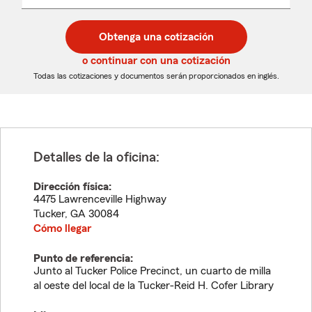
un
un
desplegable
código
código
postal
postal
Obtenga una cotización
de
de
5
5
o continuar con una cotización
dígitos
dígitos
Todas las cotizaciones y documentos serán proporcionados en inglés.
Detalles de la oficina:
Dirección física:
4475 Lawrenceville Highway
Tucker
,
GA
30084
Cómo llegar
Punto de referencia:
Junto al Tucker Police Precinct, un cuarto de milla
al oeste del local de la Tucker-Reid H. Cofer Library