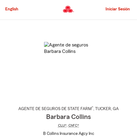
Pasar
al
English
Iniciar Sesión
contenido
principal
Comienzo
del
contenido
principal
®
AGENTE DE SEGUROS DE STATE FARM
,
TUCKER
, GA
Barbara Collins
CLU®
,
ChFC®
B Collins Insurance Agcy Inc