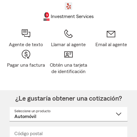
Investment Services
Agente de texto
Llamar al agente
Email al agente
Pagar una factura
Obtén una tarjeta
de identificación
¿Le gustaría obtener una cotización?
Seleccione un producto
Seleccione
un
nombre
de
producto
del
Código postal
Ingresa
Ingresa
_____
menú