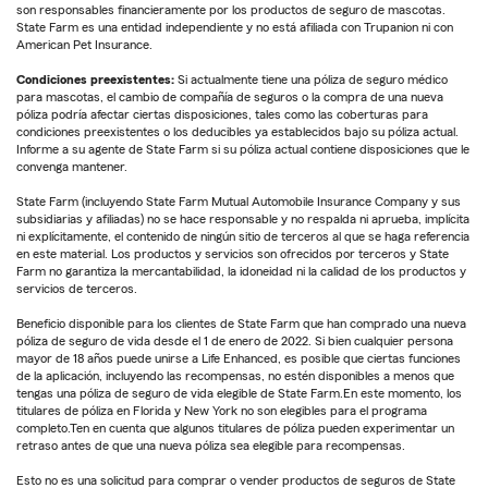
son responsables financieramente por los productos de seguro de mascotas.
State Farm es una entidad independiente y no está afiliada con Trupanion ni con
American Pet Insurance.
Condiciones preexistentes:
Si actualmente tiene una póliza de seguro médico
para mascotas, el cambio de compañía de seguros o la compra de una nueva
póliza podría afectar ciertas disposiciones, tales como las coberturas para
condiciones preexistentes o los deducibles ya establecidos bajo su póliza actual.
Informe a su agente de State Farm si su póliza actual contiene disposiciones que le
convenga mantener.
State Farm (incluyendo State Farm Mutual Automobile Insurance Company y sus
subsidiarias y afiliadas) no se hace responsable y no respalda ni aprueba, implícita
ni explícitamente, el contenido de ningún sitio de terceros al que se haga referencia
en este material. Los productos y servicios son ofrecidos por terceros y State
Farm no garantiza la mercantabilidad, la idoneidad ni la calidad de los productos y
servicios de terceros.
Beneficio disponible para los clientes de State Farm que han comprado una nueva
póliza de seguro de vida desde el 1 de enero de 2022. Si bien cualquier persona
mayor de 18 años puede unirse a Life Enhanced, es posible que ciertas funciones
de la aplicación, incluyendo las recompensas, no estén disponibles a menos que
tengas una póliza de seguro de vida elegible de State Farm.En este momento, los
titulares de póliza en Florida y New York no son elegibles para el programa
completo.Ten en cuenta que algunos titulares de póliza pueden experimentar un
retraso antes de que una nueva póliza sea elegible para recompensas.
Esto no es una solicitud para comprar o vender productos de seguros de State