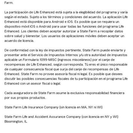
Farm.
La participación de Life Enhanced está sujeta a la elegibilidad del programa y varía
según el estado. Sujeto a los términos y condiciones del acuerdo. La aplicación Life
Enhanced está disponible para Android e iOS. Es posible que se requiera un
dispositivo móvil iOS o Android para usar todas las funciones del programa Life
Enhanced. Los clientes deben aceptar autorizar a State Farm a recopilar datos
sobre salud y bienestar. Los usuarios de aplicaciones móviles deben aceptar un
acuerdo de licencia.
De conformidad con la ley de impuestos pertinente, State Farm puede enviarte y
presentar ante el Servicio de Impuestos Internos y/u otra autoridad de impuestos
aplicable un Formulario 1099-MISC (ingresos misceláneos) por el canje de
recompensas de Life Enhanced, según corresponda. Tú eres el único responsable
de cualquier consecuencia fiscal que surja del canje de recompensas de Life
Enhanced. State Farm no provee asesoría fiscal ni legal. Es posible que desees
discutir las posibles consecuencias fiscales de tu participación en el programa Life
Enhanced con un asesor fiscal o legal.
Cada aseguradora de State Farm asume la exclusiva responsabilidad financiera
por sus propios productos.
State Farm Life Insurance Company (sin licencia en MA, NY ni WI)
State Farm Life and Accident Assurance Company (con licencia en NY y WI)
Bloomington, IL