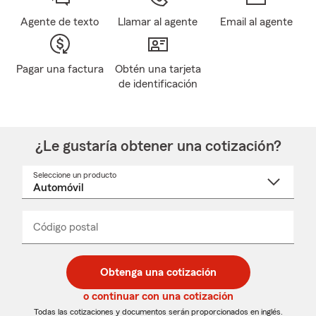
Agente de texto
Llamar al agente
Email al agente
Pagar una factura
Obtén una tarjeta
de identificación
¿Le gustaría obtener una cotización?
Seleccione un producto
Seleccione
un
nombre
de
producto
del
Código postal
Ingresa
Ingresa
_____
menú
un
un
desplegable
código
código
postal
postal
Obtenga una cotización
de
de
5
5
o continuar con una cotización
dígitos
dígitos
Todas las cotizaciones y documentos serán proporcionados en inglés.