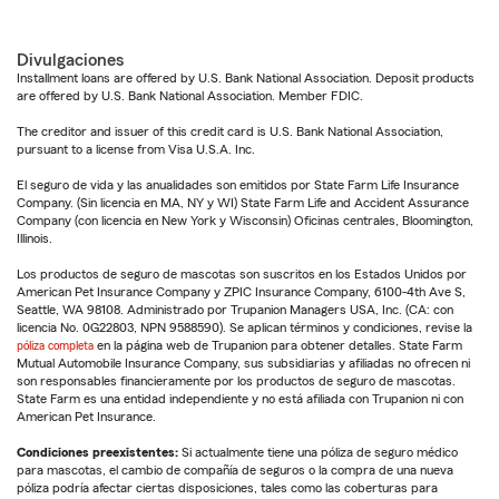
Divulgaciones
Installment loans are offered by U.S. Bank National Association. Deposit products
are offered by U.S. Bank National Association. Member FDIC.
The creditor and issuer of this credit card is U.S. Bank National Association,
pursuant to a license from Visa U.S.A. Inc.
El seguro de vida y las anualidades son emitidos por State Farm Life Insurance
Company. (Sin licencia en MA, NY y WI) State Farm Life and Accident Assurance
Company (con licencia en New York y Wisconsin) Oficinas centrales, Bloomington,
Illinois.
Los productos de seguro de mascotas son suscritos en los Estados Unidos por
American Pet Insurance Company y ZPIC Insurance Company, 6100-4th Ave S,
Seattle, WA 98108. Administrado por Trupanion Managers USA, Inc. (CA: con
licencia No. 0G22803, NPN 9588590). Se aplican términos y condiciones, revise la
póliza completa
en la página web de Trupanion para obtener detalles. State Farm
Mutual Automobile Insurance Company, sus subsidiarias y afiliadas no ofrecen ni
son responsables financieramente por los productos de seguro de mascotas.
State Farm es una entidad independiente y no está afiliada con Trupanion ni con
American Pet Insurance.
Condiciones preexistentes:
Si actualmente tiene una póliza de seguro médico
para mascotas, el cambio de compañía de seguros o la compra de una nueva
póliza podría afectar ciertas disposiciones, tales como las coberturas para