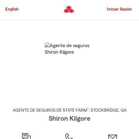
Pasar
al
English
Iniciar Sesión
contenido
principal
Comienzo
del
contenido
principal
®
AGENTE DE SEGUROS DE STATE FARM
,
STOCKBRIDGE
, GA
Shiron Kilgore