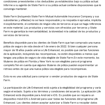
condiciones preexistentes o los deducibles ya establecidos bajo su póliza actual.
Informe a su agente de State Farm si su póliza actual contiene disposiciones que le
convenga mantener.
State Farm (incluyendo State Farm Mutual Automobile Insurance Company y sus
subsidiarias y afiliadas) no se hace responsable y no respalda ni aprueba, implícita
ni explícitamente, el contenido de ningún sitio de terceros al que se haga referencia
en este material. Los productos y servicios son ofrecidos por terceros y State
Farm no garantiza la mercantabilidad, la idoneidad ni la calidad de los productos y
servicios de terceros.
Beneficio disponible para los clientes de State Farm que han comprado una nueva
póliza de seguro de vida desde el 1 de enero de 2022. Si bien cualquier persona
mayor de 18 años puede unirse a Life Enhanced, es posible que ciertas funciones
de la aplicación, incluyendo las recompensas, no estén disponibles a menos que
tengas una póliza de seguro de vida elegible de State Farm.En este momento, los
titulares de póliza en Florida y New York no son elegibles para el programa
completo.Ten en cuenta que algunos titulares de póliza pueden experimentar un
retraso antes de que una nueva póliza sea elegible para recompensas.
Esto no es una solicitud para comprar o vender productos de seguros de State
Farm.
La participación de Life Enhanced está sujeta a la elegibilidad del programa y varía
según el estado. Sujeto a los términos y condiciones del acuerdo. La aplicación Life
Enhanced está disponible para Android e iOS. Es posible que se requiera un
dispositivo móvil iOS o Android para usar todas las funciones del programa Life
Enhanced. Los clientes deben aceptar autorizar a State Farm a recopilar datos