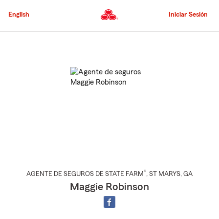
Pasar
al
English
Iniciar Sesión
contenido
principal
Comienzo
del
contenido
principal
®
AGENTE DE SEGUROS DE STATE FARM
,
ST MARYS
, GA
Maggie Robinson