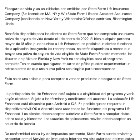
El seguro de vida y las anualidades son emitidos por State Farm Life Insurance
Company. (Sin licencia en MA, NY y WI) State Farm Life and Accident Assurance
Company (con licencia en New York y Wisconsin) Oficinas centrales, Bloomington,
Illinois.
Beneficio disponible para los clientes de State Farm que han comprado una nueva
póliza de seguro de vida desde el 1 de enero de 2022. Si bien cualquier persona
mayor de 18 años puede unirse a Life Enhanced, es posible que ciertas funciones
de la aplicación, incluyendo las recompensas, no estén disponibles a menos que
tengas una póliza de seguro de vida elegible de State Farm.En este momento, los
titulares de póliza en Florida y New York no son elegibles para el programa
completo.Ten en cuenta que algunos titulares de póliza pueden experimentar un
retraso antes de que una nueva póliza sea elegible para recompensas.
Esto no es una solicitud para comprar o vender productos de seguros de State
Farm.
La participación de Life Enhanced está sujeta a la elegibilidad del programa y varía
según el estado. Sujeto a los términos y condiciones del acuerdo. La aplicación Life
Enhanced está disponible para Android e iOS. Es posible que se requiera un
dispositivo móvil iOS o Android para usar todas las funciones del programa Life
Enhanced. Los clientes deben aceptar autorizar a State Farm a recopilar datos
sobre salud y bienestar. Los usuarios de aplicaciones móviles deben aceptar un
acuerdo de licencia.
De conformidad con la ley de impuestos pertinente, State Farm puede enviarte y
presentar ante el Servicio de Impuestos Internos y/u otra autoridad de impuestos