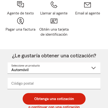
Agente de texto
Llamar al agente
Email al agente
Pagar una factura
Obtén una tarjeta
de identificación
¿Le gustaría obtener una cotización?
Seleccione un producto
Seleccione
un
nombre
de
producto
del
Código postal
Ingresa
Ingresa
_____
menú
un
un
desplegable
código
código
postal
postal
Obtenga una cotización
de
de
5
5
o continuar con una cotización