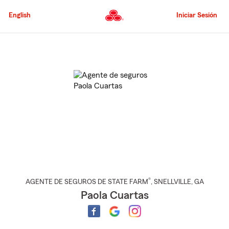
Pasar
al
English
Iniciar Sesión
contenido
principal
Comienzo
del
contenido
principal
®
AGENTE DE SEGUROS DE STATE FARM
,
SNELLVILLE
, GA
Paola Cuartas