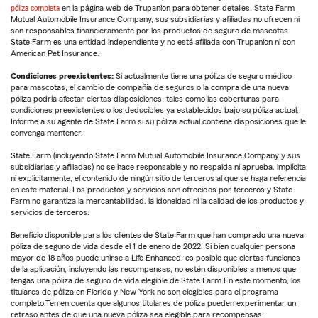
póliza completa
en la página web de Trupanion para obtener detalles. State Farm
Mutual Automobile Insurance Company, sus subsidiarias y afiliadas no ofrecen ni
son responsables financieramente por los productos de seguro de mascotas.
State Farm es una entidad independiente y no está afiliada con Trupanion ni con
American Pet Insurance.
Condiciones preexistentes:
Si actualmente tiene una póliza de seguro médico
para mascotas, el cambio de compañía de seguros o la compra de una nueva
póliza podría afectar ciertas disposiciones, tales como las coberturas para
condiciones preexistentes o los deducibles ya establecidos bajo su póliza actual.
Informe a su agente de State Farm si su póliza actual contiene disposiciones que le
convenga mantener.
State Farm (incluyendo State Farm Mutual Automobile Insurance Company y sus
subsidiarias y afiliadas) no se hace responsable y no respalda ni aprueba, implícita
ni explícitamente, el contenido de ningún sitio de terceros al que se haga referencia
en este material. Los productos y servicios son ofrecidos por terceros y State
Farm no garantiza la mercantabilidad, la idoneidad ni la calidad de los productos y
servicios de terceros.
Beneficio disponible para los clientes de State Farm que han comprado una nueva
póliza de seguro de vida desde el 1 de enero de 2022. Si bien cualquier persona
mayor de 18 años puede unirse a Life Enhanced, es posible que ciertas funciones
de la aplicación, incluyendo las recompensas, no estén disponibles a menos que
tengas una póliza de seguro de vida elegible de State Farm.En este momento, los
titulares de póliza en Florida y New York no son elegibles para el programa
completo.Ten en cuenta que algunos titulares de póliza pueden experimentar un
retraso antes de que una nueva póliza sea elegible para recompensas.