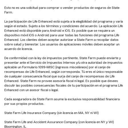
Esto no es una solicitud para comprar o vender productos de seguros de State
Farm.
La participación de Life Enhanced está sujeta a la elegibilidad del programa y varía
según el estado. Sujeto a los términos y condiciones del acuerdo. La aplicación Life
Enhanced está disponible para Android e iOS. Es posible que se requiera un
dispositivo móvil iOS o Android para usar todas las funciones del programa Life
Enhanced. Los clientes deben aceptar autorizar a State Farm a recopilar datos
sobre salud y bienestar. Los usuarios de aplicaciones móviles deben aceptar un
acuerdo de licencia.
De conformidad con la ley de impuestos pertinente, State Farm puede enviarte y
presentar ante el Servicio de Impuestos Internos y/u otra autoridad de impuestos
aplicable un Formulario 1099-MISC (ingresos misceláneos) por el canje de
recompensas de Life Enhanced, según corresponda. Tú eres el único responsable
de cualquier consecuencia fiscal que surja del canje de recompensas de Life
Enhanced. State Farm no provee asesoría fiscal ni legal. Es posible que desees
discutir las posibles consecuencias fiscales de tu participación en el programa Life
Enhanced con un asesor fiscal o legal.
Cada aseguradora de State Farm asume la exclusiva responsabilidad financiera
por sus propios productos.
State Farm Life Insurance Company (sin licencia en MA, NY ni WI)
State Farm Life and Accident Assurance Company (con licencia en NY y WI)
Bloomington, IL