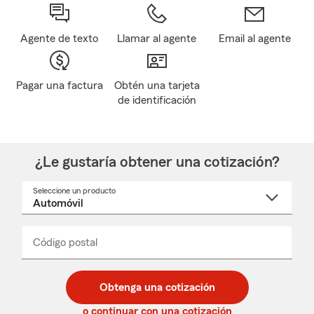
Agente de texto
Llamar al agente
Email al agente
Pagar una factura
Obtén una tarjeta
de identificación
¿Le gustaría obtener una cotización?
Seleccione un producto
Seleccione
un
nombre
de
producto
del
Código postal
Ingresa
Ingresa
_____
menú
un
un
desplegable
código
código
postal
postal
Obtenga una cotización
de
de
5
5
o continuar con una cotización