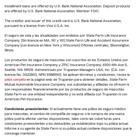
Installment loans are offered by U.S. Bank National Association. Deposit products
are offered by U.S. Bank National Association. Member FDIC.
The creditor and issuer of this credit card is U.S. Bank National Association,
pursuant to a license from Visa U.S.A. Inc.
El seguro de vida y las anualidades son emitidos por State Farm Life Insurance
Company. (Sin licencia en MA, NY y WI) State Farm Life and Accident Assurance
Company (con licencia en New York y Wisconsin) Oficinas centrales, Bloomington,
Illinois.
Los productos de seguro de mascotas son suscritos en los Estados Unidos por
American Pet Insurance Company y ZPIC Insurance Company, 6100-4th Ave S,
Seattle, WA 98108. Administrado por Trupanion Managers USA, Inc. (CA: con
licencia No. 0G22803, NPN 9588590). Se aplican términos y condiciones, revise la
póliza completa
en la página web de Trupanion para obtener detalles. State Farm
Mutual Automobile Insurance Company, sus subsidiarias y afiliadas no ofrecen ni
son responsables financieramente por los productos de seguro de mascotas.
State Farm es una entidad independiente y no está afiliada con Trupanion ni con
American Pet Insurance.
Condiciones preexistentes:
Si actualmente tiene una póliza de seguro médico
para mascotas, el cambio de compañía de seguros o la compra de una nueva
póliza podría afectar ciertas disposiciones, tales como las coberturas para
condiciones preexistentes o los deducibles ya establecidos bajo su póliza actual.
Informe a su agente de State Farm si su póliza actual contiene disposiciones que le
convenga mantener.