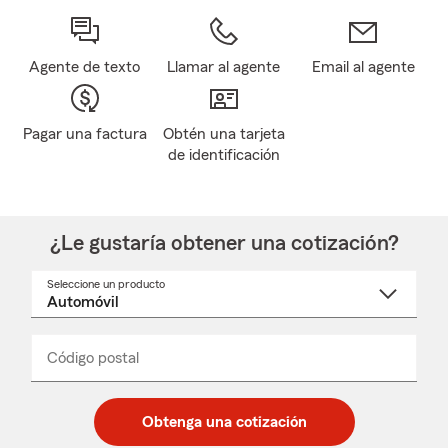
Agente de texto
Llamar al agente
Email al agente
Pagar una factura
Obtén una tarjeta
de identificación
¿Le gustaría obtener una cotización?
Seleccione un producto
Seleccione
un
nombre
de
producto
del
Código postal
Ingresa
Ingresa
_____
menú
un
un
desplegable
código
código
postal
postal
Obtenga una cotización
de
de