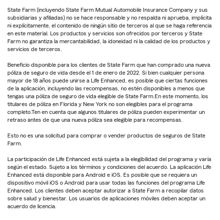
State Farm (incluyendo State Farm Mutual Automobile Insurance Company y sus
subsidiarias y afiliadas) no se hace responsable y no respalda ni aprueba, implícita
ni explícitamente, el contenido de ningún sitio de terceros al que se haga referencia
en este material. Los productos y servicios son ofrecidos por terceros y State
Farm no garantiza la mercantabilidad, la idoneidad ni la calidad de los productos y
servicios de terceros.
Beneficio disponible para los clientes de State Farm que han comprado una nueva
póliza de seguro de vida desde el 1 de enero de 2022. Si bien cualquier persona
mayor de 18 años puede unirse a Life Enhanced, es posible que ciertas funciones
de la aplicación, incluyendo las recompensas, no estén disponibles a menos que
tengas una póliza de seguro de vida elegible de State Farm.En este momento, los
titulares de póliza en Florida y New York no son elegibles para el programa
completo.Ten en cuenta que algunos titulares de póliza pueden experimentar un
retraso antes de que una nueva póliza sea elegible para recompensas.
Esto no es una solicitud para comprar o vender productos de seguros de State
Farm.
La participación de Life Enhanced está sujeta a la elegibilidad del programa y varía
según el estado. Sujeto a los términos y condiciones del acuerdo. La aplicación Life
Enhanced está disponible para Android e iOS. Es posible que se requiera un
dispositivo móvil iOS o Android para usar todas las funciones del programa Life
Enhanced. Los clientes deben aceptar autorizar a State Farm a recopilar datos
sobre salud y bienestar. Los usuarios de aplicaciones móviles deben aceptar un
acuerdo de licencia.