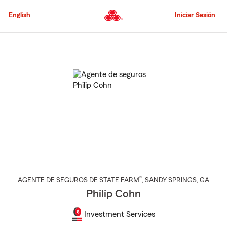
Pasar
al
English
Iniciar Sesión
contenido
principal
Comienzo
del
contenido
principal
®
AGENTE DE SEGUROS DE STATE FARM
,
SANDY SPRINGS
, GA
Philip Cohn
Investment Services