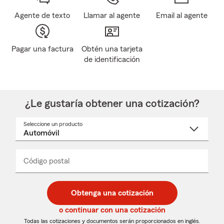
Agente de texto
Llamar al agente
Email al agente
Pagar una factura
Obtén una tarjeta
de identificación
¿Le gustaría obtener una cotización?
Seleccione un producto
Seleccione
un
nombre
de
producto
del
Código postal
Ingresa
Ingresa
_____
menú
un
un
desplegable
código
código
postal
postal
Obtenga una cotización
de
de
5
5
o continuar con una cotización
dígitos
dígitos
Todas las cotizaciones y documentos serán proporcionados en inglés.