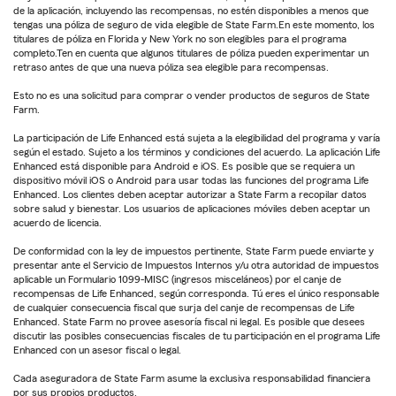
de la aplicación, incluyendo las recompensas, no estén disponibles a menos que
tengas una póliza de seguro de vida elegible de State Farm.En este momento, los
titulares de póliza en Florida y New York no son elegibles para el programa
completo.Ten en cuenta que algunos titulares de póliza pueden experimentar un
retraso antes de que una nueva póliza sea elegible para recompensas.
Esto no es una solicitud para comprar o vender productos de seguros de State
Farm.
La participación de Life Enhanced está sujeta a la elegibilidad del programa y varía
según el estado. Sujeto a los términos y condiciones del acuerdo. La aplicación Life
Enhanced está disponible para Android e iOS. Es posible que se requiera un
dispositivo móvil iOS o Android para usar todas las funciones del programa Life
Enhanced. Los clientes deben aceptar autorizar a State Farm a recopilar datos
sobre salud y bienestar. Los usuarios de aplicaciones móviles deben aceptar un
acuerdo de licencia.
De conformidad con la ley de impuestos pertinente, State Farm puede enviarte y
presentar ante el Servicio de Impuestos Internos y/u otra autoridad de impuestos
aplicable un Formulario 1099-MISC (ingresos misceláneos) por el canje de
recompensas de Life Enhanced, según corresponda. Tú eres el único responsable
de cualquier consecuencia fiscal que surja del canje de recompensas de Life
Enhanced. State Farm no provee asesoría fiscal ni legal. Es posible que desees
discutir las posibles consecuencias fiscales de tu participación en el programa Life
Enhanced con un asesor fiscal o legal.
Cada aseguradora de State Farm asume la exclusiva responsabilidad financiera
por sus propios productos.