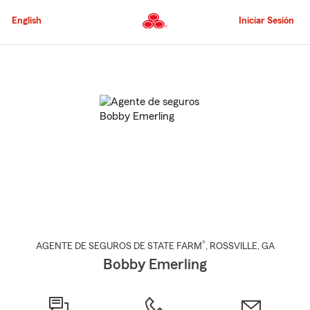
Pasar
al
English
Iniciar Sesión
contenido
principal
Comienzo
del
contenido
principal
®
AGENTE DE SEGUROS DE STATE FARM
,
ROSSVILLE
, GA
Bobby Emerling