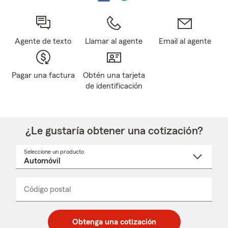
Agente de texto
Llamar al agente
Email al agente
Pagar una factura
Obtén una tarjeta
de identificación
¿Le gustaría obtener una cotización?
Seleccione un producto
Seleccione
un
nombre
de
producto
del
Código postal
Ingresa
Ingresa
_____
menú
un
un
desplegable
código
código
postal
postal
Obtenga una cotización
de
de