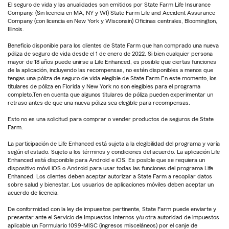
El seguro de vida y las anualidades son emitidos por State Farm Life Insurance
Company. (Sin licencia en MA, NY y WI) State Farm Life and Accident Assurance
Company (con licencia en New York y Wisconsin) Oficinas centrales, Bloomington,
Illinois.
Beneficio disponible para los clientes de State Farm que han comprado una nueva
póliza de seguro de vida desde el 1 de enero de 2022. Si bien cualquier persona
mayor de 18 años puede unirse a Life Enhanced, es posible que ciertas funciones
de la aplicación, incluyendo las recompensas, no estén disponibles a menos que
tengas una póliza de seguro de vida elegible de State Farm.En este momento, los
titulares de póliza en Florida y New York no son elegibles para el programa
completo.Ten en cuenta que algunos titulares de póliza pueden experimentar un
retraso antes de que una nueva póliza sea elegible para recompensas.
Esto no es una solicitud para comprar o vender productos de seguros de State
Farm.
La participación de Life Enhanced está sujeta a la elegibilidad del programa y varía
según el estado. Sujeto a los términos y condiciones del acuerdo. La aplicación Life
Enhanced está disponible para Android e iOS. Es posible que se requiera un
dispositivo móvil iOS o Android para usar todas las funciones del programa Life
Enhanced. Los clientes deben aceptar autorizar a State Farm a recopilar datos
sobre salud y bienestar. Los usuarios de aplicaciones móviles deben aceptar un
acuerdo de licencia.
De conformidad con la ley de impuestos pertinente, State Farm puede enviarte y
presentar ante el Servicio de Impuestos Internos y/u otra autoridad de impuestos
aplicable un Formulario 1099-MISC (ingresos misceláneos) por el canje de