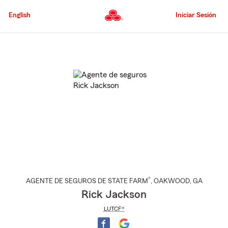
Pasar
al
English
Iniciar Sesión
contenido
principal
Comienzo
del
contenido
principal
®
AGENTE DE SEGUROS DE STATE FARM
,
OAKWOOD
, GA
Rick Jackson
LUTCF®