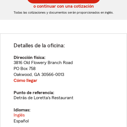
5
5
o continuar con una cotización
dígitos
dígitos
Todas las cotizaciones y documentos serán proporcionados en inglés.
Detalles de la oficina:
Dirección física:
3816 Old Flowery Branch Road
PO Box 758
Oakwood
,
GA
30566-0013
Cómo llegar
Punto de referencia:
Detrás de Loretta's Restaurant
Idiomas:
Inglés
Español