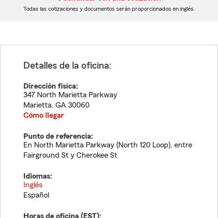
dígitos
dígitos
Todas las cotizaciones y documentos serán proporcionados en inglés.
Detalles de la oficina:
Dirección física:
347 North Marietta Parkway
Marietta
,
GA
30060
Cómo llegar
Punto de referencia:
En North Marietta Parkway (North 120 Loop), entre
Fairground St y Cherokee St
Idiomas:
Inglés
Español
Horas de oficina (
EST
):