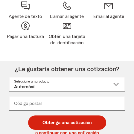
Agente de texto
Llamar al agente
Email al agente
Pagar una factura
Obtén una tarjeta
de identificación
¿Le gustaría obtener una cotización?
Seleccione un producto
Seleccione
un
nombre
de
producto
del
Código postal
Ingresa
Ingresa
_____
menú
un
un
desplegable
código
código
postal
postal
Obtenga una cotización
de
de
5
5
o continuar con una cotización