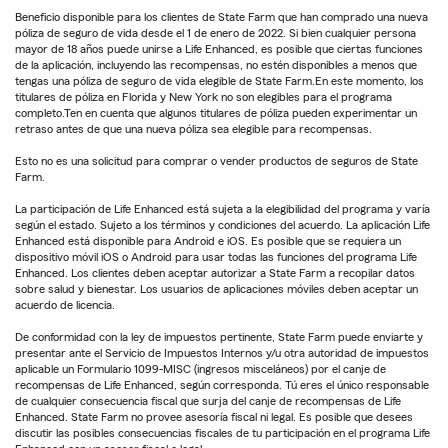
Beneficio disponible para los clientes de State Farm que han comprado una nueva
póliza de seguro de vida desde el 1 de enero de 2022. Si bien cualquier persona
mayor de 18 años puede unirse a Life Enhanced, es posible que ciertas funciones
de la aplicación, incluyendo las recompensas, no estén disponibles a menos que
tengas una póliza de seguro de vida elegible de State Farm.En este momento, los
titulares de póliza en Florida y New York no son elegibles para el programa
completo.Ten en cuenta que algunos titulares de póliza pueden experimentar un
retraso antes de que una nueva póliza sea elegible para recompensas.
Esto no es una solicitud para comprar o vender productos de seguros de State
Farm.
La participación de Life Enhanced está sujeta a la elegibilidad del programa y varía
según el estado. Sujeto a los términos y condiciones del acuerdo. La aplicación Life
Enhanced está disponible para Android e iOS. Es posible que se requiera un
dispositivo móvil iOS o Android para usar todas las funciones del programa Life
Enhanced. Los clientes deben aceptar autorizar a State Farm a recopilar datos
sobre salud y bienestar. Los usuarios de aplicaciones móviles deben aceptar un
acuerdo de licencia.
De conformidad con la ley de impuestos pertinente, State Farm puede enviarte y
presentar ante el Servicio de Impuestos Internos y/u otra autoridad de impuestos
aplicable un Formulario 1099-MISC (ingresos misceláneos) por el canje de
recompensas de Life Enhanced, según corresponda. Tú eres el único responsable
de cualquier consecuencia fiscal que surja del canje de recompensas de Life
Enhanced. State Farm no provee asesoría fiscal ni legal. Es posible que desees
discutir las posibles consecuencias fiscales de tu participación en el programa Life