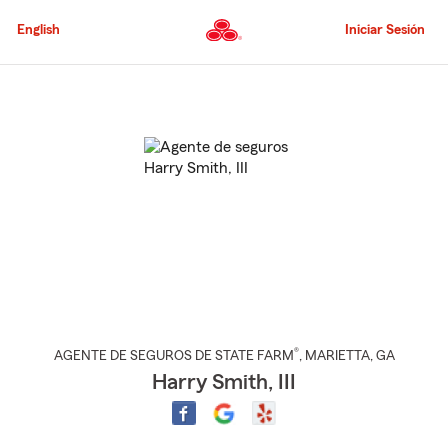
Pasar
al
English
Iniciar Sesión
contenido
principal
Comienzo
del
contenido
principal
®
AGENTE DE SEGUROS DE STATE FARM
,
MARIETTA
, GA
Harry Smith, III