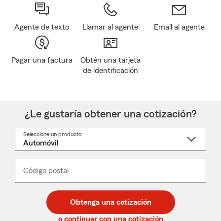
Agente de texto
Llamar al agente
Email al agente
Pagar una factura
Obtén una tarjeta
de identificación
¿Le gustaría obtener una cotización?
Seleccione un producto
Seleccione
un
nombre
de
producto
del
Código postal
Ingresa
Ingresa
_____
menú
un
un
desplegable
código
código
postal
postal
Obtenga una cotización
de
de
5
5
o continuar con una cotización