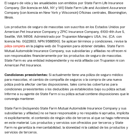
El seguro de vida y las anualidades son emitidos por State Farm Life Insurance
Company. (Sin licencia en MA, NY y WI) State Farm Life and Accident Assurance
Company (con licencia en New York y Wisconsin) Oficinas centrales, Bloomington,
Illinois.
Los productos de seguro de mascotas son suscritos en los Estados Unidos por
American Pet Insurance Company y ZPIC Insurance Company, 6100-4th Ave S,
Seattle, WA 98108. Administrado por Trupanion Managers USA, Inc. (CA: con
licencia No. 0G22803, NPN 9588590). Se aplican términos y condiciones, revise la
póliza completa
en la página web de Trupanion para obtener detalles. State Farm
Mutual Automobile Insurance Company, sus subsidiarias y afiliadas no ofrecen ni
son responsables financieramente por los productos de seguro de mascotas.
State Farm es una entidad independiente y no está afiliada con Trupanion ni con
American Pet Insurance.
Condiciones preexistentes:
Si actualmente tiene una póliza de seguro médico
para mascotas, el cambio de compañía de seguros o la compra de una nueva
póliza podría afectar ciertas disposiciones, tales como las coberturas para
condiciones preexistentes o los deducibles ya establecidos bajo su póliza actual.
Informe a su agente de State Farm si su póliza actual contiene disposiciones que le
convenga mantener.
State Farm (incluyendo State Farm Mutual Automobile Insurance Company y sus
subsidiarias y afiliadas) no se hace responsable y no respalda ni aprueba, implícita
ni explícitamente, el contenido de ningún sitio de terceros al que se haga referencia
en este material. Los productos y servicios son ofrecidos por terceros y State
Farm no garantiza la mercantabilidad, la idoneidad ni la calidad de los productos y
servicios de terceros.