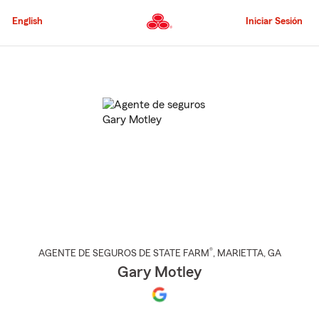
Pasar
al
English
Iniciar Sesión
contenido
principal
Comienzo
del
contenido
principal
®
AGENTE DE SEGUROS DE STATE FARM
,
MARIETTA
, GA
Gary Motley