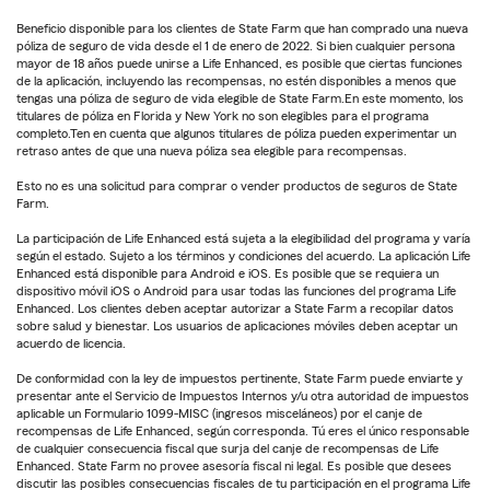
Beneficio disponible para los clientes de State Farm que han comprado una nueva
póliza de seguro de vida desde el 1 de enero de 2022. Si bien cualquier persona
mayor de 18 años puede unirse a Life Enhanced, es posible que ciertas funciones
de la aplicación, incluyendo las recompensas, no estén disponibles a menos que
tengas una póliza de seguro de vida elegible de State Farm.En este momento, los
titulares de póliza en Florida y New York no son elegibles para el programa
completo.Ten en cuenta que algunos titulares de póliza pueden experimentar un
retraso antes de que una nueva póliza sea elegible para recompensas.
Esto no es una solicitud para comprar o vender productos de seguros de State
Farm.
La participación de Life Enhanced está sujeta a la elegibilidad del programa y varía
según el estado. Sujeto a los términos y condiciones del acuerdo. La aplicación Life
Enhanced está disponible para Android e iOS. Es posible que se requiera un
dispositivo móvil iOS o Android para usar todas las funciones del programa Life
Enhanced. Los clientes deben aceptar autorizar a State Farm a recopilar datos
sobre salud y bienestar. Los usuarios de aplicaciones móviles deben aceptar un
acuerdo de licencia.
De conformidad con la ley de impuestos pertinente, State Farm puede enviarte y
presentar ante el Servicio de Impuestos Internos y/u otra autoridad de impuestos
aplicable un Formulario 1099-MISC (ingresos misceláneos) por el canje de
recompensas de Life Enhanced, según corresponda. Tú eres el único responsable
de cualquier consecuencia fiscal que surja del canje de recompensas de Life
Enhanced. State Farm no provee asesoría fiscal ni legal. Es posible que desees
discutir las posibles consecuencias fiscales de tu participación en el programa Life