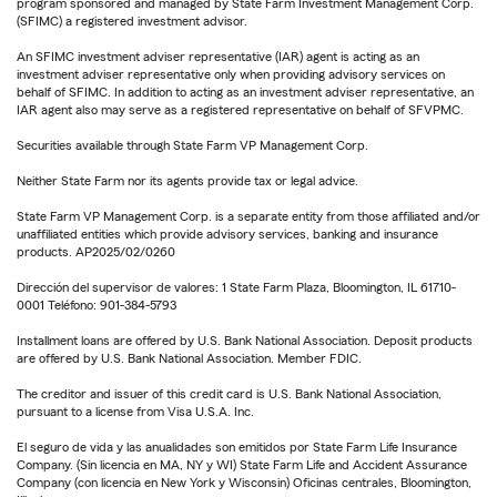
program sponsored and managed by State Farm Investment Management Corp.
(SFIMC) a registered investment advisor.
An SFIMC investment adviser representative (IAR) agent is acting as an
investment adviser representative only when providing advisory services on
behalf of SFIMC. In addition to acting as an investment adviser representative, an
IAR agent also may serve as a registered representative on behalf of SFVPMC.
Securities available through State Farm VP Management Corp.
Neither State Farm nor its agents provide tax or legal advice.
State Farm VP Management Corp. is a separate entity from those affiliated and/or
unaffiliated entities which provide advisory services, banking and insurance
products. AP2025/02/0260
Dirección del supervisor de valores: 1 State Farm Plaza, Bloomington, IL 61710-
0001 Teléfono: 901-384-5793
Installment loans are offered by U.S. Bank National Association. Deposit products
are offered by U.S. Bank National Association. Member FDIC.
The creditor and issuer of this credit card is U.S. Bank National Association,
pursuant to a license from Visa U.S.A. Inc.
El seguro de vida y las anualidades son emitidos por State Farm Life Insurance
Company. (Sin licencia en MA, NY y WI) State Farm Life and Accident Assurance
Company (con licencia en New York y Wisconsin) Oficinas centrales, Bloomington,