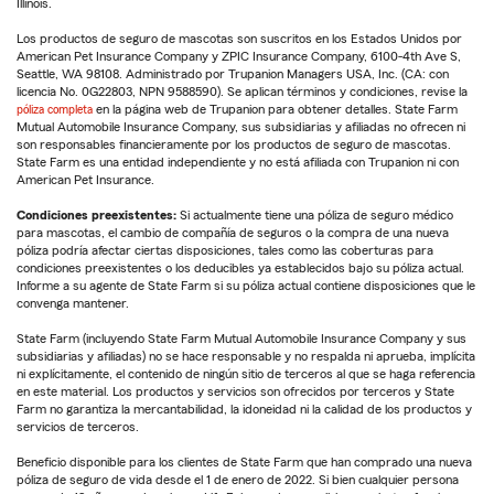
Illinois.
Los productos de seguro de mascotas son suscritos en los Estados Unidos por
American Pet Insurance Company y ZPIC Insurance Company, 6100-4th Ave S,
Seattle, WA 98108. Administrado por Trupanion Managers USA, Inc. (CA: con
licencia No. 0G22803, NPN 9588590). Se aplican términos y condiciones, revise la
póliza completa
en la página web de Trupanion para obtener detalles. State Farm
Mutual Automobile Insurance Company, sus subsidiarias y afiliadas no ofrecen ni
son responsables financieramente por los productos de seguro de mascotas.
State Farm es una entidad independiente y no está afiliada con Trupanion ni con
American Pet Insurance.
Condiciones preexistentes:
Si actualmente tiene una póliza de seguro médico
para mascotas, el cambio de compañía de seguros o la compra de una nueva
póliza podría afectar ciertas disposiciones, tales como las coberturas para
condiciones preexistentes o los deducibles ya establecidos bajo su póliza actual.
Informe a su agente de State Farm si su póliza actual contiene disposiciones que le
convenga mantener.
State Farm (incluyendo State Farm Mutual Automobile Insurance Company y sus
subsidiarias y afiliadas) no se hace responsable y no respalda ni aprueba, implícita
ni explícitamente, el contenido de ningún sitio de terceros al que se haga referencia
en este material. Los productos y servicios son ofrecidos por terceros y State
Farm no garantiza la mercantabilidad, la idoneidad ni la calidad de los productos y
servicios de terceros.
Beneficio disponible para los clientes de State Farm que han comprado una nueva
póliza de seguro de vida desde el 1 de enero de 2022. Si bien cualquier persona