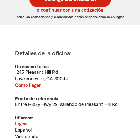
de
de
5
5
o continuar con una cotización
dígitos
dígitos
Todas las cotizaciones y documentos serán proporcionados en inglés.
Detalles de la oficina:
Dirección física:
1245 Pleasant Hill Rd
Lawrenceville
,
GA
30044
Cómo llegar
Punto de referencia:
Entre I-85 y Hwy 29, saliendo de Pleasant Hill Rd
Idiomas:
Inglés
Español
Vietnamita