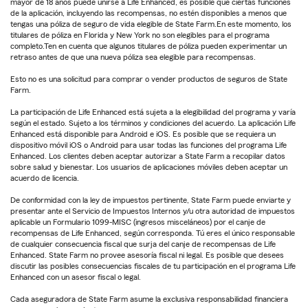
mayor de 18 años puede unirse a Life Enhanced, es posible que ciertas funciones
de la aplicación, incluyendo las recompensas, no estén disponibles a menos que
tengas una póliza de seguro de vida elegible de State Farm.En este momento, los
titulares de póliza en Florida y New York no son elegibles para el programa
completo.Ten en cuenta que algunos titulares de póliza pueden experimentar un
retraso antes de que una nueva póliza sea elegible para recompensas.
Esto no es una solicitud para comprar o vender productos de seguros de State
Farm.
La participación de Life Enhanced está sujeta a la elegibilidad del programa y varía
según el estado. Sujeto a los términos y condiciones del acuerdo. La aplicación Life
Enhanced está disponible para Android e iOS. Es posible que se requiera un
dispositivo móvil iOS o Android para usar todas las funciones del programa Life
Enhanced. Los clientes deben aceptar autorizar a State Farm a recopilar datos
sobre salud y bienestar. Los usuarios de aplicaciones móviles deben aceptar un
acuerdo de licencia.
De conformidad con la ley de impuestos pertinente, State Farm puede enviarte y
presentar ante el Servicio de Impuestos Internos y/u otra autoridad de impuestos
aplicable un Formulario 1099-MISC (ingresos misceláneos) por el canje de
recompensas de Life Enhanced, según corresponda. Tú eres el único responsable
de cualquier consecuencia fiscal que surja del canje de recompensas de Life
Enhanced. State Farm no provee asesoría fiscal ni legal. Es posible que desees
discutir las posibles consecuencias fiscales de tu participación en el programa Life
Enhanced con un asesor fiscal o legal.
Cada aseguradora de State Farm asume la exclusiva responsabilidad financiera