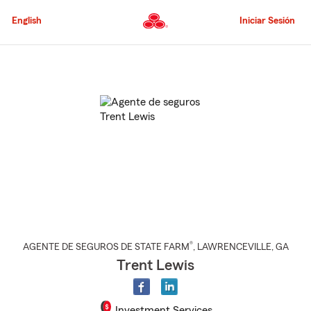
Pasar
al
English
Iniciar Sesión
contenido
principal
Comienzo
del
contenido
principal
®
AGENTE DE SEGUROS DE STATE FARM
,
LAWRENCEVILLE
, GA
Trent Lewis
Investment Services