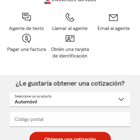
Agente de texto
Llamar al agente
Email al agente
Pagar una factura
Obtén una tarjeta
de identificación
¿Le gustaría obtener una cotización?
Seleccione un producto
Seleccione
un
nombre
de
producto
del
Código postal
Ingresa
Ingresa
_____
menú
un
un
desplegable
código
código
postal
postal
Obtenga una cotización