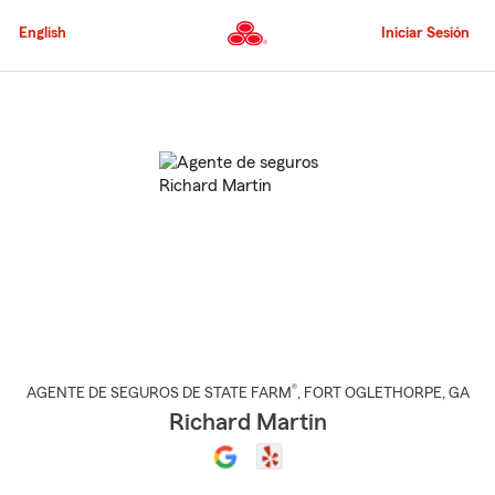
Pasar
al
English
Iniciar Sesión
contenido
principal
Comienzo
del
contenido
principal
®
AGENTE DE SEGUROS DE STATE FARM
,
FORT OGLETHORPE
, GA
Richard Martin