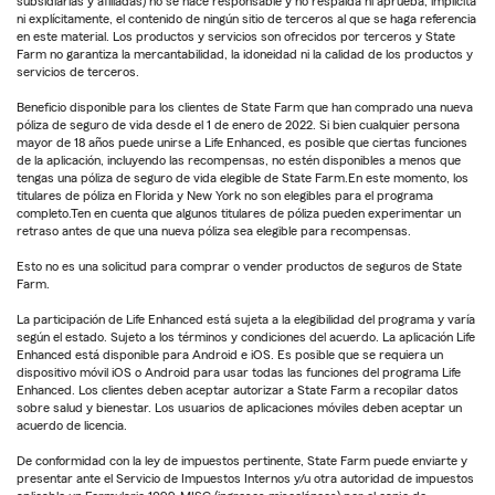
subsidiarias y afiliadas) no se hace responsable y no respalda ni aprueba, implícita
ni explícitamente, el contenido de ningún sitio de terceros al que se haga referencia
en este material. Los productos y servicios son ofrecidos por terceros y State
Farm no garantiza la mercantabilidad, la idoneidad ni la calidad de los productos y
servicios de terceros.
Beneficio disponible para los clientes de State Farm que han comprado una nueva
póliza de seguro de vida desde el 1 de enero de 2022. Si bien cualquier persona
mayor de 18 años puede unirse a Life Enhanced, es posible que ciertas funciones
de la aplicación, incluyendo las recompensas, no estén disponibles a menos que
tengas una póliza de seguro de vida elegible de State Farm.En este momento, los
titulares de póliza en Florida y New York no son elegibles para el programa
completo.Ten en cuenta que algunos titulares de póliza pueden experimentar un
retraso antes de que una nueva póliza sea elegible para recompensas.
Esto no es una solicitud para comprar o vender productos de seguros de State
Farm.
La participación de Life Enhanced está sujeta a la elegibilidad del programa y varía
según el estado. Sujeto a los términos y condiciones del acuerdo. La aplicación Life
Enhanced está disponible para Android e iOS. Es posible que se requiera un
dispositivo móvil iOS o Android para usar todas las funciones del programa Life
Enhanced. Los clientes deben aceptar autorizar a State Farm a recopilar datos
sobre salud y bienestar. Los usuarios de aplicaciones móviles deben aceptar un
acuerdo de licencia.
De conformidad con la ley de impuestos pertinente, State Farm puede enviarte y
presentar ante el Servicio de Impuestos Internos y/u otra autoridad de impuestos