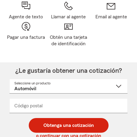
Agente de texto
Llamar al agente
Email al agente
Pagar una factura
Obtén una tarjeta
de identificación
¿Le gustaría obtener una cotización?
Seleccione un producto
Seleccione
un
nombre
de
producto
del
Código postal
Ingresa
Ingresa
_____
menú
un
un
desplegable
código
código
postal
postal
Obtenga una cotización
de
de
5
5
o continuar con una cotización