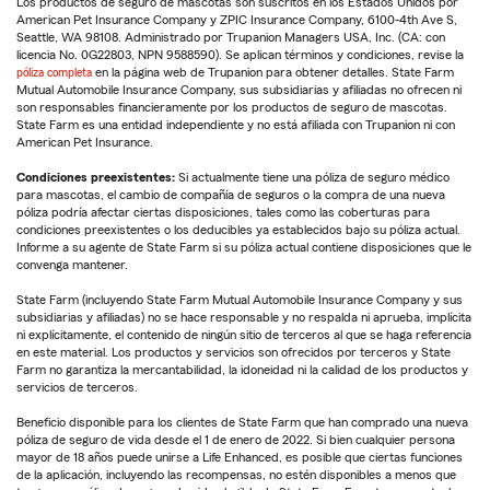
Los productos de seguro de mascotas son suscritos en los Estados Unidos por
American Pet Insurance Company y ZPIC Insurance Company, 6100-4th Ave S,
Seattle, WA 98108. Administrado por Trupanion Managers USA, Inc. (CA: con
licencia No. 0G22803, NPN 9588590). Se aplican términos y condiciones, revise la
póliza completa
en la página web de Trupanion para obtener detalles. State Farm
Mutual Automobile Insurance Company, sus subsidiarias y afiliadas no ofrecen ni
son responsables financieramente por los productos de seguro de mascotas.
State Farm es una entidad independiente y no está afiliada con Trupanion ni con
American Pet Insurance.
Condiciones preexistentes:
Si actualmente tiene una póliza de seguro médico
para mascotas, el cambio de compañía de seguros o la compra de una nueva
póliza podría afectar ciertas disposiciones, tales como las coberturas para
condiciones preexistentes o los deducibles ya establecidos bajo su póliza actual.
Informe a su agente de State Farm si su póliza actual contiene disposiciones que le
convenga mantener.
State Farm (incluyendo State Farm Mutual Automobile Insurance Company y sus
subsidiarias y afiliadas) no se hace responsable y no respalda ni aprueba, implícita
ni explícitamente, el contenido de ningún sitio de terceros al que se haga referencia
en este material. Los productos y servicios son ofrecidos por terceros y State
Farm no garantiza la mercantabilidad, la idoneidad ni la calidad de los productos y
servicios de terceros.
Beneficio disponible para los clientes de State Farm que han comprado una nueva
póliza de seguro de vida desde el 1 de enero de 2022. Si bien cualquier persona
mayor de 18 años puede unirse a Life Enhanced, es posible que ciertas funciones
de la aplicación, incluyendo las recompensas, no estén disponibles a menos que