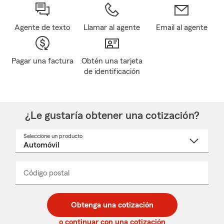
Agente de texto
Llamar al agente
Email al agente
Pagar una factura
Obtén una tarjeta
de identificación
¿Le gustaría obtener una cotización?
Seleccione un producto
Seleccione
un
nombre
de
producto
del
Código postal
Ingresa
Ingresa
_____
menú
un
un
desplegable
código
código
postal
postal
Obtenga una cotización
de
de
5
5
o continuar con una cotización