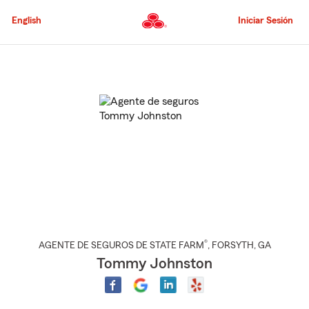
Pasar
al
English
Iniciar Sesión
contenido
principal
Comienzo
del
contenido
principal
®
AGENTE DE SEGUROS DE STATE FARM
,
FORSYTH
, GA
Tommy Johnston