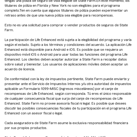
tengas una póliza de seguro de vida elegible de State Farm.En este momento, los
titulares de póliza en Florida y New York no son elegibles para el programa
completo.Ten en cuenta que algunos titulares de póliza pueden experimentar un
retraso antes de que una nueva póliza sea elegible para recompensas.
Esto no es una solicitud para comprar o vender productos de seguros de State
Farm.
La participación de Life Enhanced está sujeta a la elegibilidad del programa y varía
según el estado. Sujeto a los términos y condiciones del acuerdo. La aplicación Life
Enhanced está disponible para Android e iOS. Es posible que se requiera un
dispositivo móvil iOS o Android para usar todas las funciones del programa Life
Enhanced. Los clientes deben aceptar autorizar a State Farm a recopilar datos
sobre salud y bienestar. Los usuarios de aplicaciones móviles deben aceptar un
acuerdo de licencia.
De conformidad con la ley de impuestos pertinente, State Farm puede enviarte y
presentar ante el Servicio de Impuestos Internos y/u otra autoridad de impuestos
aplicable un Formulario 1099-MISC (ingresos misceláneos) por el canje de
recompensas de Life Enhanced, según corresponda. Tú eres el único responsable
de cualquier consecuencia fiscal que surja del canje de recompensas de Life
Enhanced. State Farm no provee asesoría fiscal ni legal. Es posible que desees
discutir las posibles consecuencias fiscales de tu participación en el programa Life
Enhanced con un asesor fiscal o legal.
Cada aseguradora de State Farm asume la exclusiva responsabilidad financiera
por sus propios productos.