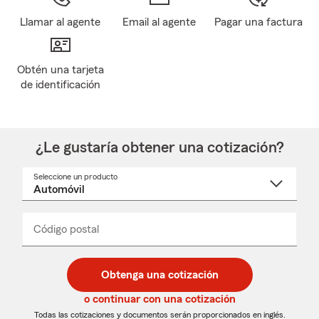
Llamar al agente
Email al agente
Pagar una factura
Obtén una tarjeta
de identificación
¿Le gustaría obtener una cotización?
Seleccione un producto
Seleccione
un
nombre
de
producto
del
Código postal
Ingresa
Ingresa
_____
menú
un
un
desplegable
código
código
postal
postal
Obtenga una cotización
de
de
5
5
o continuar con una cotización
dígitos
dígitos
Todas las cotizaciones y documentos serán proporcionados en inglés.