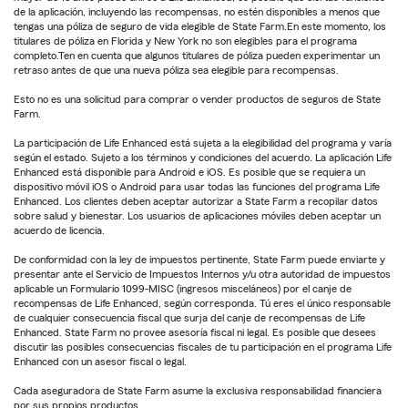
de la aplicación, incluyendo las recompensas, no estén disponibles a menos que
tengas una póliza de seguro de vida elegible de State Farm.En este momento, los
titulares de póliza en Florida y New York no son elegibles para el programa
completo.Ten en cuenta que algunos titulares de póliza pueden experimentar un
retraso antes de que una nueva póliza sea elegible para recompensas.
Esto no es una solicitud para comprar o vender productos de seguros de State
Farm.
La participación de Life Enhanced está sujeta a la elegibilidad del programa y varía
según el estado. Sujeto a los términos y condiciones del acuerdo. La aplicación Life
Enhanced está disponible para Android e iOS. Es posible que se requiera un
dispositivo móvil iOS o Android para usar todas las funciones del programa Life
Enhanced. Los clientes deben aceptar autorizar a State Farm a recopilar datos
sobre salud y bienestar. Los usuarios de aplicaciones móviles deben aceptar un
acuerdo de licencia.
De conformidad con la ley de impuestos pertinente, State Farm puede enviarte y
presentar ante el Servicio de Impuestos Internos y/u otra autoridad de impuestos
aplicable un Formulario 1099-MISC (ingresos misceláneos) por el canje de
recompensas de Life Enhanced, según corresponda. Tú eres el único responsable
de cualquier consecuencia fiscal que surja del canje de recompensas de Life
Enhanced. State Farm no provee asesoría fiscal ni legal. Es posible que desees
discutir las posibles consecuencias fiscales de tu participación en el programa Life
Enhanced con un asesor fiscal o legal.
Cada aseguradora de State Farm asume la exclusiva responsabilidad financiera
por sus propios productos.