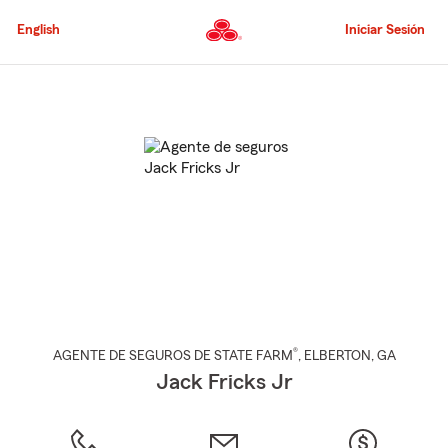
Pasar
al
English
Iniciar Sesión
contenido
principal
Comienzo
del
contenido
principal
®
AGENTE DE SEGUROS DE STATE FARM
,
ELBERTON
, GA
Jack Fricks Jr