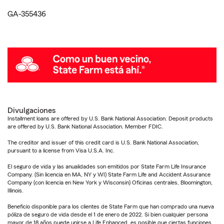
GA-355436
Divulgaciones
Installment loans are offered by U.S. Bank National Association. Deposit products
are offered by U.S. Bank National Association. Member FDIC.
The creditor and issuer of this credit card is U.S. Bank National Association,
pursuant to a license from Visa U.S.A. Inc.
El seguro de vida y las anualidades son emitidos por State Farm Life Insurance
Company. (Sin licencia en MA, NY y WI) State Farm Life and Accident Assurance
Company (con licencia en New York y Wisconsin) Oficinas centrales, Bloomington,
Illinois.
Beneficio disponible para los clientes de State Farm que han comprado una nueva
póliza de seguro de vida desde el 1 de enero de 2022. Si bien cualquier persona
mayor de 18 años puede unirse a Life Enhanced, es posible que ciertas funciones