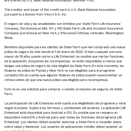
are offered by U.S. Bank National Association. Member FDIC.
The creditor and issuer of this credit card is U.S. Bank National Association,
pursuant to a license from Visa U.S.A. Inc.
El seguro de vida y las anualidades son emitidos por State Farm Life Insurance
Company. (Sin licencia en MA, NY y WI) State Farm Life and Accident Assurance
Company (con licencia en New York y Wisconsin) Oficinas centrales, Bloomington,
Illinois.
Beneficio disponible para los clientes de State Farm que han comprado una nueva
póliza de seguro de vida desde el 1 de enero de 2022. Si bien cualquier persona
mayor de 18 años puede unirse a Life Enhanced, es posible que ciertas funciones
de la aplicación, incluyendo las recompensas, no estén disponibles a menos que
tengas una póliza de seguro de vida elegible de State Farm.En este momento, los
titulares de póliza en Florida y New York no son elegibles para el programa
completo.Ten en cuenta que algunos titulares de póliza pueden experimentar un
retraso antes de que una nueva póliza sea elegible para recompensas.
Esto no es una solicitud para comprar o vender productos de seguros de State
Farm.
La participación de Life Enhanced está sujeta a la elegibilidad del programa y varía
según el estado. Sujeto a los términos y condiciones del acuerdo. La aplicación Life
Enhanced está disponible para Android e iOS. Es posible que se requiera un
dispositivo móvil iOS o Android para usar todas las funciones del programa Life
Enhanced. Los clientes deben aceptar autorizar a State Farm a recopilar datos
sobre salud y bienestar. Los usuarios de aplicaciones móviles deben aceptar un