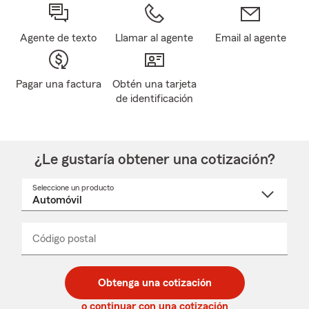
Agente de texto
Llamar al agente
Email al agente
Pagar una factura
Obtén una tarjeta
de identificación
¿Le gustaría obtener una cotización?
Seleccione un producto
Seleccione
un
nombre
de
producto
del
Código postal
Ingresa
Ingresa
_____
menú
un
un
desplegable
código
código
postal
postal
Obtenga una cotización
de
de
5
5
o continuar con una cotización