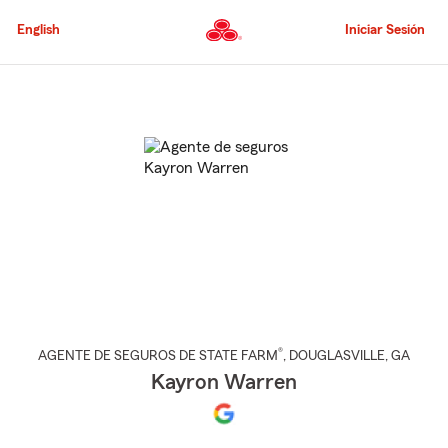
Pasar
al
English
Iniciar Sesión
contenido
principal
Comienzo
del
contenido
principal
®
AGENTE DE SEGUROS DE STATE FARM
,
DOUGLASVILLE
, GA
Kayron Warren