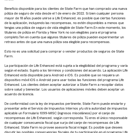
Beneficio disponible para los clientes de State Farm que han comprado una nueva
póliza de seguro de vida desde el 1 de enero de 2022. Si bien cualquier persona
mayor de 18 años puede unirse a Life Enhanced, es posible que ciertas funciones
de la aplicación, incluyendo las recompensas, no estén disponibles a menos que
tengas una póliza de seguro de vida elegible de State Farm.En este momento, los
titulares de póliza en Florida y New York no son elegibles para el programa
completo.Ten en cuenta que algunos titulares de póliza pueden experimentar un
retraso antes de que una nueva póliza sea elegible para recompensas.
Esto no es una solicitud para comprar o vender productos de seguros de State
Farm.
La participación de Life Enhanced está sujeta a la elegibilidad del programa y varía
según el estado. Sujeto a los términos y condiciones del acuerdo. La aplicación Life
Enhanced está disponible para Android e iOS. Es posible que se requiera un
dispositivo móvil iOS o Android para usar todas las funciones del programa Life
Enhanced. Los clientes deben aceptar autorizar a State Farm a recopilar datos
sobre salud y bienestar. Los usuarios de aplicaciones móviles deben aceptar un
acuerdo de licencia.
De conformidad con la ley de impuestos pertinente, State Farm puede enviarte y
presentar ante el Servicio de Impuestos Internos y/u otra autoridad de impuestos
aplicable un Formulario 1099-MISC (ingresos misceláneos) por el canje de
recompensas de Life Enhanced, según corresponda. Tú eres el único responsable
de cualquier consecuencia fiscal que surja del canje de recompensas de Life
Enhanced. State Farm no provee asesoría fiscal ni legal. Es posible que desees
discutir las posibles consecuencias fiscales de tu participación en el programa Life