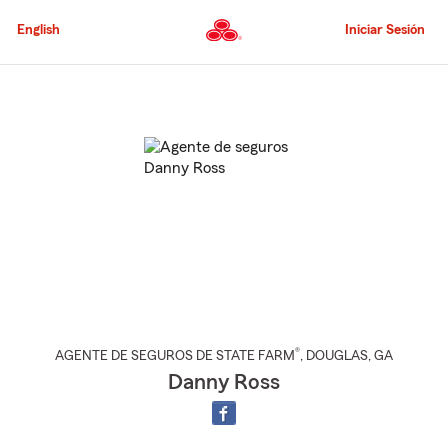
Pasar
al
English
Iniciar Sesión
contenido
principal
Comienzo
del
contenido
principal
®
AGENTE DE SEGUROS DE STATE FARM
,
DOUGLAS
, GA
Danny Ross