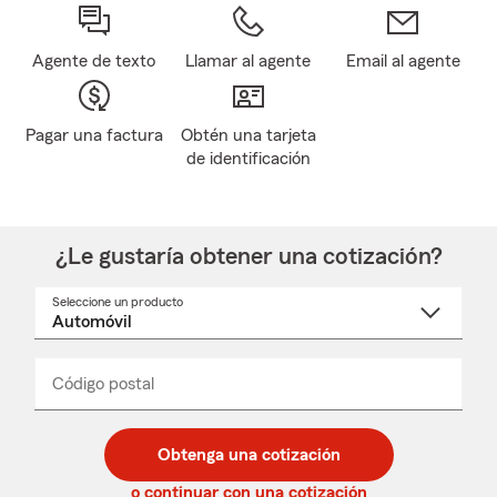
Agente de texto
Llamar al agente
Email al agente
Pagar una factura
Obtén una tarjeta
de identificación
¿Le gustaría obtener una cotización?
Seleccione un producto
Seleccione
un
nombre
de
producto
del
Código postal
Ingresa
Ingresa
_____
menú
un
un
desplegable
código
código
postal
postal
Obtenga una cotización
de
de
5
5
o continuar con una cotización