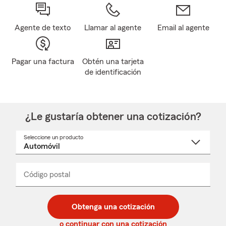
Agente de texto
Llamar al agente
Email al agente
Pagar una factura
Obtén una tarjeta
de identificación
¿Le gustaría obtener una cotización?
Seleccione un producto
Seleccione
un
nombre
de
producto
del
Código postal
Ingresa
Ingresa
_____
menú
un
un
desplegable
código
código
postal
postal
Obtenga una cotización
de
de
5
5
o continuar con una cotización