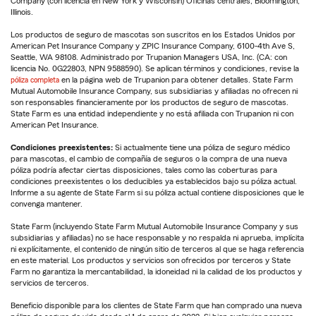
Company (con licencia en New York y Wisconsin) Oficinas centrales, Bloomington,
Illinois.
Los productos de seguro de mascotas son suscritos en los Estados Unidos por
American Pet Insurance Company y ZPIC Insurance Company, 6100-4th Ave S,
Seattle, WA 98108. Administrado por Trupanion Managers USA, Inc. (CA: con
licencia No. 0G22803, NPN 9588590). Se aplican términos y condiciones, revise la
póliza completa
en la página web de Trupanion para obtener detalles. State Farm
Mutual Automobile Insurance Company, sus subsidiarias y afiliadas no ofrecen ni
son responsables financieramente por los productos de seguro de mascotas.
State Farm es una entidad independiente y no está afiliada con Trupanion ni con
American Pet Insurance.
Condiciones preexistentes:
Si actualmente tiene una póliza de seguro médico
para mascotas, el cambio de compañía de seguros o la compra de una nueva
póliza podría afectar ciertas disposiciones, tales como las coberturas para
condiciones preexistentes o los deducibles ya establecidos bajo su póliza actual.
Informe a su agente de State Farm si su póliza actual contiene disposiciones que le
convenga mantener.
State Farm (incluyendo State Farm Mutual Automobile Insurance Company y sus
subsidiarias y afiliadas) no se hace responsable y no respalda ni aprueba, implícita
ni explícitamente, el contenido de ningún sitio de terceros al que se haga referencia
en este material. Los productos y servicios son ofrecidos por terceros y State
Farm no garantiza la mercantabilidad, la idoneidad ni la calidad de los productos y
servicios de terceros.
Beneficio disponible para los clientes de State Farm que han comprado una nueva