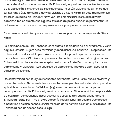
póliza de seguro de vida desde el 1 de enero de 2022. Si bien cualquier persona
mayor de 18 años puede unirse a Life Enhanced, es posible que ciertas funciones
de la aplicación, incluyendo las recompensas, no estén disponibles a menos que
tengas una póliza de seguro de vida elegible de State Farm.En este momento, los
titulares de póliza en Florida y New York no son elegibles para el programa
completo.Ten en cuenta que algunos titulares de póliza pueden experimentar un
retraso antes de que una nueva póliza sea elegible para recompensas.
Esto no es una solicitud para comprar o vender productos de seguros de State
Farm.
La participación de Life Enhanced está sujeta a la elegibilidad del programa y varía
según el estado. Sujeto a los términos y condiciones del acuerdo. La aplicación Life
Enhanced está disponible para Android e iOS. Es posible que se requiera un
dispositivo móvil iOS o Android para usar todas las funciones del programa Life
Enhanced. Los clientes deben aceptar autorizar a State Farm a recopilar datos
sobre salud y bienestar. Los usuarios de aplicaciones móviles deben aceptar un
acuerdo de licencia.
De conformidad con la ley de impuestos pertinente, State Farm puede enviarte y
presentar ante el Servicio de Impuestos Internos y/u otra autoridad de impuestos
aplicable un Formulario 1099-MISC (ingresos misceláneos) por el canje de
recompensas de Life Enhanced, según corresponda. Tú eres el único responsable
de cualquier consecuencia fiscal que surja del canje de recompensas de Life
Enhanced. State Farm no provee asesoría fiscal ni legal. Es posible que desees
discutir las posibles consecuencias fiscales de tu participación en el programa Life
Enhanced con un asesor fiscal o legal.