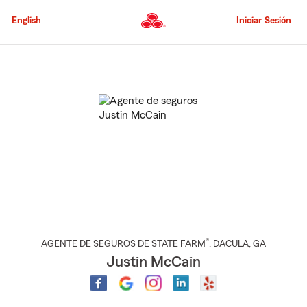
Pasar
al
English
Iniciar Sesión
contenido
principal
Comienzo
del
contenido
principal
®
AGENTE DE SEGUROS DE STATE FARM
,
DACULA
, GA
Justin McCain