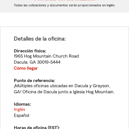
dígitos
dígitos
Todas las cotizaciones y documentos serán proporcionados en inglés.
Detalles de la oficina:
Dirección física:
1965 Hog Mountain Church Road
Dacula
,
GA
30019-5444
Cómo llegar
Punto de referencia:
¡Múltiples oficinas ubicadas en Dacula y Grayson,
GA! Oficina de Dacula junto a Iglesia Hog Mountain.
Idiomas:
Inglés
Español
Horas de oficina (
EST
):