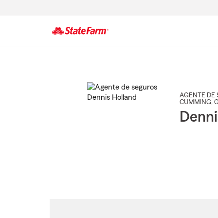
Comienzo
del
contenido
principal
AGENTE DE 
CUMMING
, 
Denni