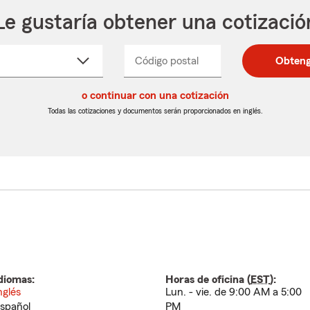
Le gustaría obtener una cotizació
cione
Código postal
Ingresa
Ingresa
Obteng
_____
un
un
re
código
código
cto
o continuar con una cotización
postal
postal
de
de
Todas las cotizaciones y documentos serán proporcionados en inglés.
egable
5
5
dígitos
dígitos
diomas:
Horas de oficina (
EST
):
nglés
Lun. - vie. de 9:00 AM a 5:00
spañol
PM