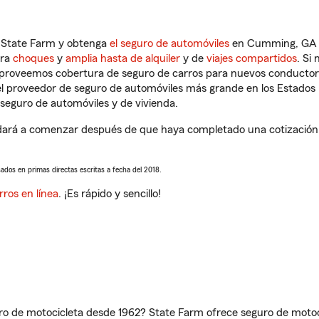
n State Farm y obtenga
el seguro de automóviles
en Cumming, GA qu
tra
choques
y
amplia hasta de alquiler
y de
viajes compartidos
. Si
s proveemos cobertura de seguro de carros para nuevos conductores
l proveedor de seguro de automóviles más grande en los Estados
seguro de automóviles y de vivienda.
rá a comenzar después de que haya completado una cotización de
sados en primas directas escritas a fecha del 2018.
rros en línea
. ¡Es rápido y sencillo!
ro de motocicleta desde 1962? State Farm ofrece seguro de motoci