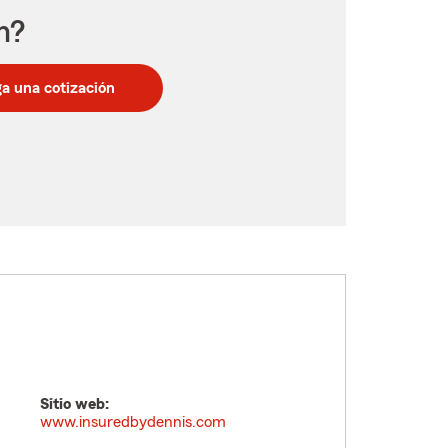
n?
a una cotización
Sitio web:
www.insuredbydennis.com