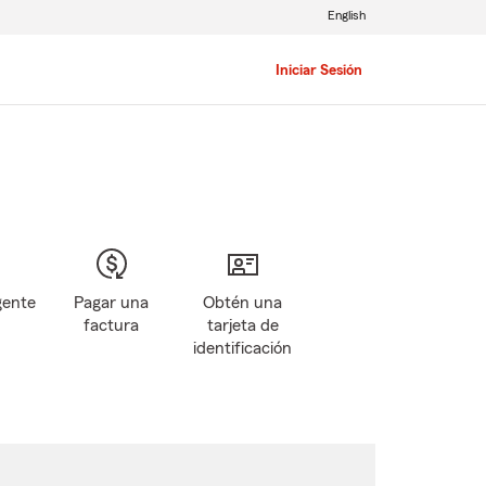
English
Iniciar Sesión
gente
Pagar una
Obtén una
factura
tarjeta de
identificación