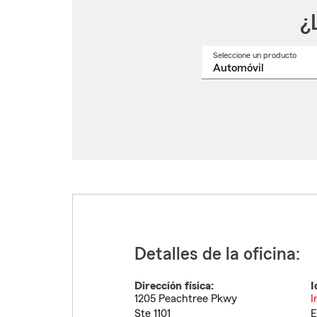
¿
Seleccione un producto
Selec
un
nomb
de
produ
del
menú
despl
Detalles de la oficina:
Dirección física:
I
1205 Peachtree Pkwy
I
Ste 1101
E