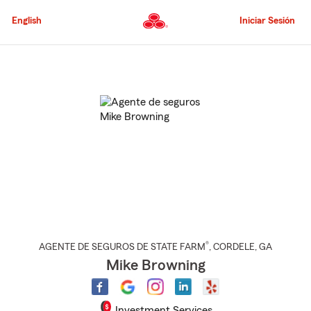
Pasar
al
English
Iniciar Sesión
contenido
principal
Comienzo
del
contenido
principal
®
AGENTE DE SEGUROS DE STATE FARM
,
CORDELE
, GA
Mike Browning
Investment Services