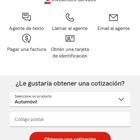
Agente de texto
Llamar al agente
Email al agente
Pagar una factura
Obtén una tarjeta
de identificación
¿Le gustaría obtener una cotización?
Seleccione un producto
Seleccione
un
nombre
de
producto
del
Código postal
Ingresa
Ingresa
_____
menú
un
un
desplegable
código
código
postal
postal
Obtenga una cotización