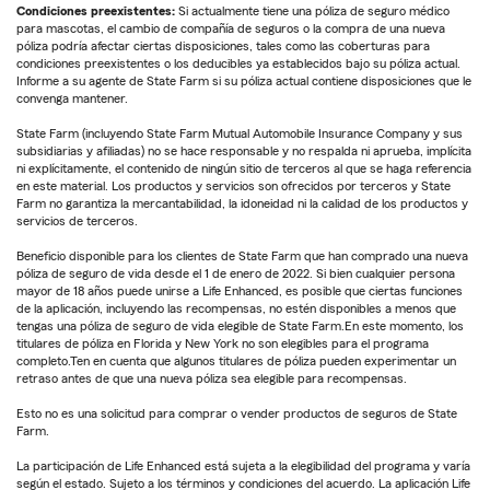
Condiciones preexistentes:
Si actualmente tiene una póliza de seguro médico
para mascotas, el cambio de compañía de seguros o la compra de una nueva
póliza podría afectar ciertas disposiciones, tales como las coberturas para
condiciones preexistentes o los deducibles ya establecidos bajo su póliza actual.
Informe a su agente de State Farm si su póliza actual contiene disposiciones que le
convenga mantener.
State Farm (incluyendo State Farm Mutual Automobile Insurance Company y sus
subsidiarias y afiliadas) no se hace responsable y no respalda ni aprueba, implícita
ni explícitamente, el contenido de ningún sitio de terceros al que se haga referencia
en este material. Los productos y servicios son ofrecidos por terceros y State
Farm no garantiza la mercantabilidad, la idoneidad ni la calidad de los productos y
servicios de terceros.
Beneficio disponible para los clientes de State Farm que han comprado una nueva
póliza de seguro de vida desde el 1 de enero de 2022. Si bien cualquier persona
mayor de 18 años puede unirse a Life Enhanced, es posible que ciertas funciones
de la aplicación, incluyendo las recompensas, no estén disponibles a menos que
tengas una póliza de seguro de vida elegible de State Farm.En este momento, los
titulares de póliza en Florida y New York no son elegibles para el programa
completo.Ten en cuenta que algunos titulares de póliza pueden experimentar un
retraso antes de que una nueva póliza sea elegible para recompensas.
Esto no es una solicitud para comprar o vender productos de seguros de State
Farm.
La participación de Life Enhanced está sujeta a la elegibilidad del programa y varía
según el estado. Sujeto a los términos y condiciones del acuerdo. La aplicación Life