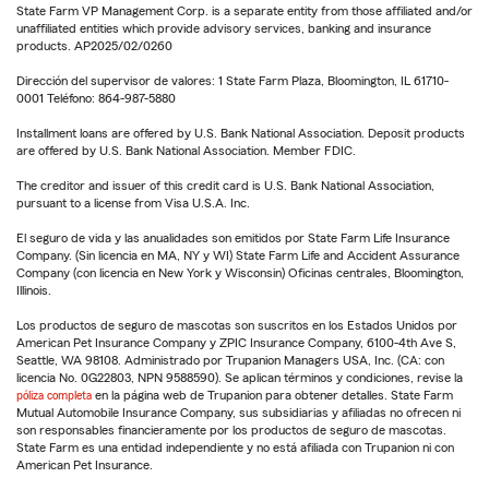
State Farm VP Management Corp. is a separate entity from those affiliated and/or
unaffiliated entities which provide advisory services, banking and insurance
products. AP2025/02/0260
Dirección del supervisor de valores: 1 State Farm Plaza, Bloomington, IL 61710-
0001 Teléfono: 864-987-5880
Installment loans are offered by U.S. Bank National Association. Deposit products
are offered by U.S. Bank National Association. Member FDIC.
The creditor and issuer of this credit card is U.S. Bank National Association,
pursuant to a license from Visa U.S.A. Inc.
El seguro de vida y las anualidades son emitidos por State Farm Life Insurance
Company. (Sin licencia en MA, NY y WI) State Farm Life and Accident Assurance
Company (con licencia en New York y Wisconsin) Oficinas centrales, Bloomington,
Illinois.
Los productos de seguro de mascotas son suscritos en los Estados Unidos por
American Pet Insurance Company y ZPIC Insurance Company, 6100-4th Ave S,
Seattle, WA 98108. Administrado por Trupanion Managers USA, Inc. (CA: con
licencia No. 0G22803, NPN 9588590). Se aplican términos y condiciones, revise la
póliza completa
en la página web de Trupanion para obtener detalles. State Farm
Mutual Automobile Insurance Company, sus subsidiarias y afiliadas no ofrecen ni
son responsables financieramente por los productos de seguro de mascotas.
State Farm es una entidad independiente y no está afiliada con Trupanion ni con
American Pet Insurance.