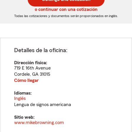
de
de
5
5
o continuar con una cotización
dígitos
dígitos
Todas las cotizaciones y documentos serán proporcionados en inglés.
Detalles de la oficina:
Dirección física:
719 E 16th Avenue
Cordele
,
GA
31015
Cómo llegar
Idiomas:
Inglés
Lengua de signos americana
Sitio web:
www.mikebrowning.com