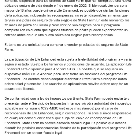
Beneficio disponible para los clientes de State Farm que han comprado una nueva
póliza de seguro de vida desde el 1 de enero de 2022. Si bien cualquier persona
mayor de 18 años puede unirse a Life Enhanced, es posible que ciertas funciones
de la aplicación, incluyendo las recompensas, no estén disponibles a menos que
tengas una póliza de seguro de vida elegible de State Farm.En este momento, los
titulares de póliza en Florida y New York no son elegibles para el programa
completo.Ten en cuenta que algunos titulares de póliza pueden experimentar un
retraso antes de que una nueva póliza sea elegible para recompensas.
Esto no es una solicitud para comprar o vender productos de seguros de State
Farm.
La participación de Life Enhanced está sujeta a la elegibilidad del programa y varía
según el estado. Sujeto a los términos y condiciones del acuerdo. La aplicación Life
Enhanced está disponible para Android e iOS. Es posible que se requiera un
dispositivo móvil iOS o Android para usar todas las funciones del programa Life
Enhanced. Los clientes deben aceptar autorizar a State Farm a recopilar datos
sobre salud y bienestar. Los usuarios de aplicaciones móviles deben aceptar un
acuerdo de licencia.
De conformidad con la ley de impuestos pertinente, State Farm puede enviarte y
presentar ante el Servicio de Impuestos Internos y/u otra autoridad de impuestos
aplicable un Formulario 1099-MISC (ingresos misceláneos) por el canje de
recompensas de Life Enhanced, según corresponda. Tú eres el único responsable
de cualquier consecuencia fiscal que surja del canje de recompensas de Life
Enhanced. State Farm no provee asesoría fiscal ni legal. Es posible que desees
discutir las posibles consecuencias fiscales de tu participación en el programa Life
Enhanced con un asesor fiscal o legal.