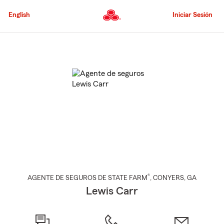
Pasar
al
English
Iniciar Sesión
contenido
principal
Comienzo
del
contenido
principal
®
AGENTE DE SEGUROS DE STATE FARM
,
CONYERS
, GA
Lewis Carr