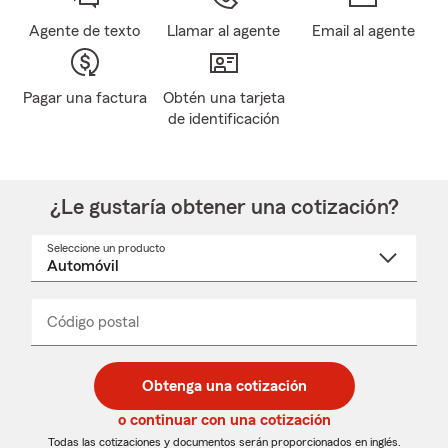
Agente de texto
Llamar al agente
Email al agente
Pagar una factura
Obtén una tarjeta
de identificación
¿Le gustaría obtener una cotización?
Seleccione un producto
Seleccione
un
nombre
de
producto
del
Código postal
Ingresa
Ingresa
_____
menú
un
un
desplegable
código
código
postal
postal
Obtenga una cotización
de
de
5
5
o continuar con una cotización
dígitos
dígitos
Todas las cotizaciones y documentos serán proporcionados en inglés.