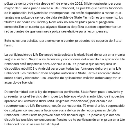
póliza de seguro de vida desde el 1 de enero de 2022. Si bien cualquier persona
mayor de 18 años puede unirse a Life Enhanced, es posible que ciertas funciones
de la aplicación, incluyendo las recompensas, no estén disponibles a menos que
tengas una póliza de seguro de vida elegible de State Farm.En este momento, los
titulares de póliza en Florida y New York no son elegibles para el programa
completo.Ten en cuenta que algunos titulares de póliza pueden experimentar un
retraso antes de que una nueva póliza sea elegible para recompensas.
Esto no es una solicitud para comprar o vender productos de seguros de State
Farm.
La participación de Life Enhanced está sujeta a la elegibilidad del programa y varía
según el estado. Sujeto a los términos y condiciones del acuerdo. La aplicación Life
Enhanced está disponible para Android e iOS. Es posible que se requiera un
dispositivo móvil iOS o Android para usar todas las funciones del programa Life
Enhanced. Los clientes deben aceptar autorizar a State Farm a recopilar datos
sobre salud y bienestar. Los usuarios de aplicaciones móviles deben aceptar un
acuerdo de licencia.
De conformidad con la ley de impuestos pertinente, State Farm puede enviarte y
presentar ante el Servicio de Impuestos Internos y/u otra autoridad de impuestos
aplicable un Formulario 1099-MISC (ingresos misceláneos) por el canje de
recompensas de Life Enhanced, según corresponda. Tú eres el único responsable
de cualquier consecuencia fiscal que surja del canje de recompensas de Life
Enhanced. State Farm no provee asesoría fiscal ni legal. Es posible que desees
discutir las posibles consecuencias fiscales de tu participación en el programa Life
Enhanced con un asesor fiscal o legal.