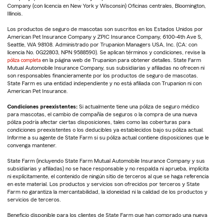
Company (con licencia en New York y Wisconsin) Oficinas centrales, Bloomington,
Illinois.
Los productos de seguro de mascotas son suscritos en los Estados Unidos por
American Pet Insurance Company y ZPIC Insurance Company, 6100-4th Ave S,
Seattle, WA 98108. Administrado por Trupanion Managers USA, Inc. (CA: con
licencia No. 0G22803, NPN 9588590). Se aplican términos y condiciones, revise la
póliza completa
en la página web de Trupanion para obtener detalles. State Farm
Mutual Automobile Insurance Company, sus subsidiarias y afiliadas no ofrecen ni
son responsables financieramente por los productos de seguro de mascotas.
State Farm es una entidad independiente y no está afiliada con Trupanion ni con
American Pet Insurance.
Condiciones preexistentes:
Si actualmente tiene una póliza de seguro médico
para mascotas, el cambio de compañía de seguros o la compra de una nueva
póliza podría afectar ciertas disposiciones, tales como las coberturas para
condiciones preexistentes o los deducibles ya establecidos bajo su póliza actual.
Informe a su agente de State Farm si su póliza actual contiene disposiciones que le
convenga mantener.
State Farm (incluyendo State Farm Mutual Automobile Insurance Company y sus
subsidiarias y afiliadas) no se hace responsable y no respalda ni aprueba, implícita
ni explícitamente, el contenido de ningún sitio de terceros al que se haga referencia
en este material. Los productos y servicios son ofrecidos por terceros y State
Farm no garantiza la mercantabilidad, la idoneidad ni la calidad de los productos y
servicios de terceros.
Beneficio disponible para los clientes de State Farm que han comprado una nueva