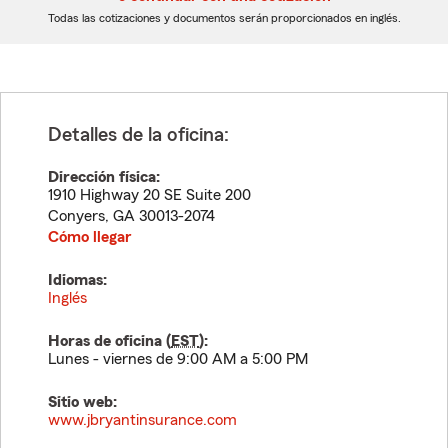
dígitos
dígitos
Todas las cotizaciones y documentos serán proporcionados en inglés.
Detalles de la oficina:
Dirección física:
1910 Highway 20 SE Suite 200
Conyers
,
GA
30013-2074
Cómo llegar
Idiomas:
Inglés
Horas de oficina (
EST
):
Lunes - viernes de 9:00 AM a 5:00 PM
Sitio web:
www.jbryantinsurance.com