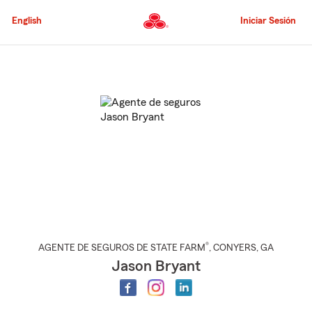
Pasar
al
English
Iniciar Sesión
contenido
principal
Comienzo
del
contenido
principal
®
AGENTE DE SEGUROS DE STATE FARM
,
CONYERS
, GA
Jason Bryant