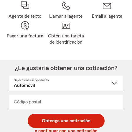
Agente de texto
Llamar al agente
Email al agente
Pagar una factura
Obtén una tarjeta
de identificación
¿Le gustaría obtener una cotización?
Seleccione un producto
Seleccione
un
nombre
de
producto
del
Código postal
Ingresa
Ingresa
_____
menú
un
un
desplegable
código
código
postal
postal
Obtenga una cotización
de
de
5
5
o continuar con una cotización