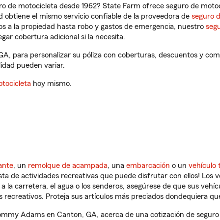
ro de motocicleta desde 1962? State Farm ofrece seguro de motoci
 obtiene el mismo servicio confiable de la proveedora de
seguro 
os a la propiedad hasta robo y gastos de emergencia, nuestro
segu
gar cobertura adicional si la necesita.
, para personalizar su póliza con coberturas, descuentos y com
ilidad pueden variar.
tocicleta
hoy mismo.
ante
, un
remolque de acampada
, una
embarcación
o un
vehículo 
ista de actividades recreativas que puede disfrutar con ellos! Los 
a la carretera, el agua o los senderos, asegúrese de que sus vehí
 recreativos. Proteja sus artículos más preciados dondequiera qu
ommy Adams en Canton, GA, acerca de una cotización de seguro d