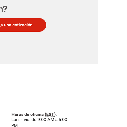
n?
a una cotización
Horas de oficina (
EST
):
Lun. - vie. de 9:00 AM a 5:00
PM