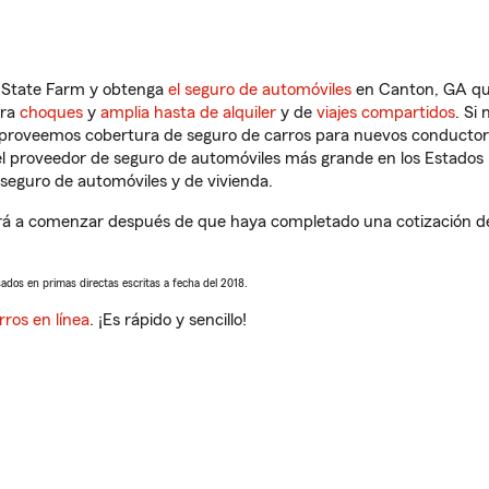
n State Farm y obtenga
el seguro de automóviles
en Canton, GA que
tra
choques
y
amplia hasta de alquiler
y de
viajes compartidos
. Si
s proveemos cobertura de seguro de carros para nuevos conductores
l proveedor de seguro de automóviles más grande en los Estados
seguro de automóviles y de vivienda.
a comenzar después de que haya completado una cotización de se
sados en primas directas escritas a fecha del 2018.
rros en línea
. ¡Es rápido y sencillo!