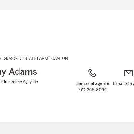
Pasar
al
contenido
principal
®
SEGUROS DE STATE FARM
,
CANTON
,
y Adams
 Insurance Agcy Inc
Llamar al agente
Email al a
770-345-8004