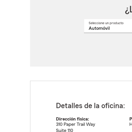
¿
Seleccione un producto
Selec
un
nomb
de
produ
del
menú
despl
Detalles de la oficina:
Dirección física:
P
310 Paper Trail Way
H
Suite 110