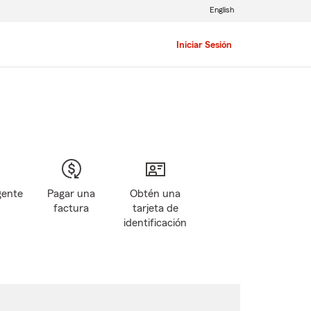
English
Iniciar Sesión
gente
Pagar una
Obtén una
factura
tarjeta de
identificación