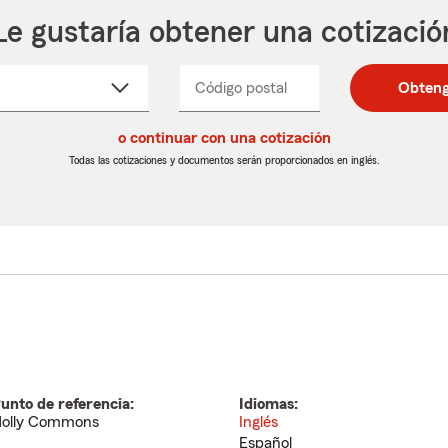
Le gustaría obtener una cotizació
cione
Código postal
Ingresa
Ingresa
Obteng
_____
un
un
re
código
código
cto
o continuar con una cotización
postal
postal
de
de
Todas las cotizaciones y documentos serán proporcionados en inglés.
egable
5
5
dígitos
dígitos
unto de referencia:
Idiomas:
olly Commons
Inglés
Español