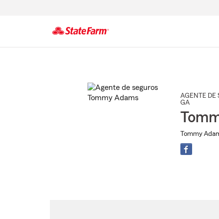
Comienzo
del
contenido
principal
AGENTE DE 
GA
Tomm
Tommy Adams