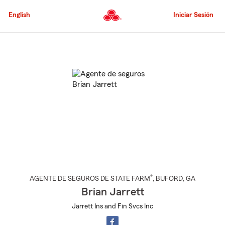
Pasar
al
English
Iniciar Sesión
contenido
principal
Comienzo
del
contenido
principal
®
AGENTE DE SEGUROS DE STATE FARM
,
BUFORD
, GA
Brian Jarrett
Jarrett Ins and Fin Svcs Inc