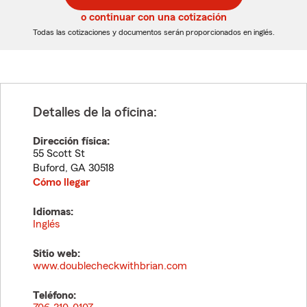
5
5
o continuar con una cotización
dígitos
dígitos
Todas las cotizaciones y documentos serán proporcionados en inglés.
Detalles de la oficina:
Dirección física:
55 Scott St
Buford
,
GA
30518
Cómo llegar
Idiomas:
Inglés
Sitio web:
www.doublecheckwithbrian.com
Teléfono: