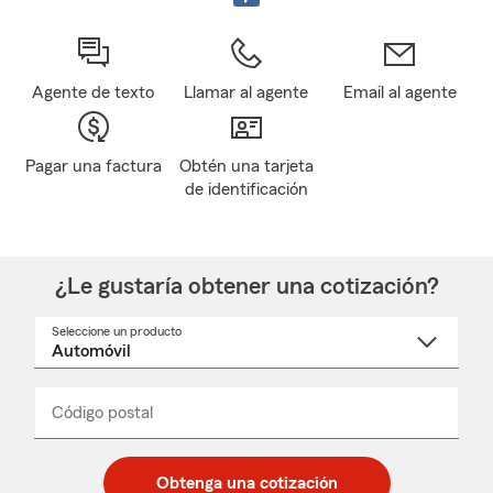
Agente de texto
Llamar al agente
Email al agente
Pagar una factura
Obtén una tarjeta
de identificación
¿Le gustaría obtener una cotización?
Seleccione un producto
Seleccione
un
nombre
de
producto
del
Código postal
Ingresa
Ingresa
_____
menú
un
un
desplegable
código
código
postal
postal
Obtenga una cotización
de
de