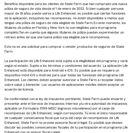
Beneficio disponible para los clientes de State Farm que han comprado una nueva
póliza de seguro de vida desde el 1 de enero de 2022. Si bien cualquier persona
mayor de 18 años puede unirse a Life Enhanced, es posible que ciertas funciones
de la aplicación, incluyendo las recompensas, no estén disponibles a menos que
tengas una póliza de seguro de vida elegible de State Farm.En este momento, los
titulares de póliza en Florida y New York no son elegibles para el programa
completo.Ten en cuenta que algunos titulares de póliza pueden experimentar un
retraso antes de que una nueva póliza sea elegible para recompensas.
Esto no es una solicitud para comprar o vender productos de seguros de State
Farm.
La participación de Life Enhanced está sujeta a la elegibilidad del programa y varía
según el estado. Sujeto a los términos y condiciones del acuerdo. La aplicación Life
Enhanced está disponible para Android e iOS. Es posible que se requiera un
dispositivo móvil iOS o Android para usar todas las funciones del programa Life
Enhanced. Los clientes deben aceptar autorizar a State Farm a recopilar datos
sobre salud y bienestar. Los usuarios de aplicaciones móviles deben aceptar un
acuerdo de licencia.
De conformidad con la ley de impuestos pertinente, State Farm puede enviarte y
presentar ante el Servicio de Impuestos Internos y/u otra autoridad de impuestos
aplicable un Formulario 1099-MISC (ingresos misceláneos) por el canje de
recompensas de Life Enhanced, según corresponda. Tú eres el único responsable
de cualquier consecuencia fiscal que surja del canje de recompensas de Life
Enhanced. State Farm no provee asesoría fiscal ni legal. Es posible que desees
discutir las posibles consecuencias fiscales de tu participación en el programa Life
Enhanced con un asesor fiscal o legal.