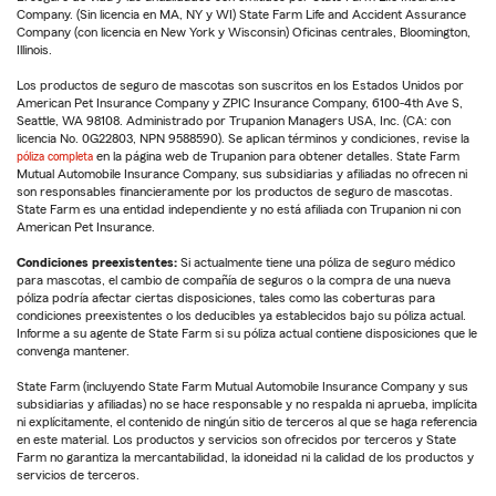
Company. (Sin licencia en MA, NY y WI) State Farm Life and Accident Assurance
Company (con licencia en New York y Wisconsin) Oficinas centrales, Bloomington,
Illinois.
Los productos de seguro de mascotas son suscritos en los Estados Unidos por
American Pet Insurance Company y ZPIC Insurance Company, 6100-4th Ave S,
Seattle, WA 98108. Administrado por Trupanion Managers USA, Inc. (CA: con
licencia No. 0G22803, NPN 9588590). Se aplican términos y condiciones, revise la
póliza completa
en la página web de Trupanion para obtener detalles. State Farm
Mutual Automobile Insurance Company, sus subsidiarias y afiliadas no ofrecen ni
son responsables financieramente por los productos de seguro de mascotas.
State Farm es una entidad independiente y no está afiliada con Trupanion ni con
American Pet Insurance.
Condiciones preexistentes:
Si actualmente tiene una póliza de seguro médico
para mascotas, el cambio de compañía de seguros o la compra de una nueva
póliza podría afectar ciertas disposiciones, tales como las coberturas para
condiciones preexistentes o los deducibles ya establecidos bajo su póliza actual.
Informe a su agente de State Farm si su póliza actual contiene disposiciones que le
convenga mantener.
State Farm (incluyendo State Farm Mutual Automobile Insurance Company y sus
subsidiarias y afiliadas) no se hace responsable y no respalda ni aprueba, implícita
ni explícitamente, el contenido de ningún sitio de terceros al que se haga referencia
en este material. Los productos y servicios son ofrecidos por terceros y State
Farm no garantiza la mercantabilidad, la idoneidad ni la calidad de los productos y
servicios de terceros.