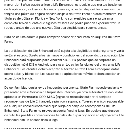
mayor de 18 años puede unirse a Life Enhanced, es posible que ciertas funciones
de la aplicación, incluyendo las recompensas, no estén disponibles a menos que
tengas una póliza de seguro de vida elegible de State Farm.En este momento, los
titulares de póliza en Florida y New York no son elegibles para el programa
completo.Ten en cuenta que algunos titulares de póliza pueden experimentar un
retraso antes de que una nueva póliza sea elegible para recompensas.
Esto no es una solicitud para comprar o vender productos de seguros de State
Farm.
La participación de Life Enhanced está sujeta a la elegibilidad del programa y varía
según el estado. Sujeto a los términos y condiciones del acuerdo. La aplicación Life
Enhanced está disponible para Android e iOS. Es posible que se requiera un
dispositivo móvil iOS o Android para usar todas las funciones del programa Life
Enhanced. Los clientes deben aceptar autorizar a State Farm a recopilar datos
sobre salud y bienestar. Los usuarios de aplicaciones móviles deben aceptar un
acuerdo de licencia.
De conformidad con la ley de impuestos pertinente, State Farm puede enviarte y
presentar ante el Servicio de Impuestos Internos y/u otra autoridad de impuestos
aplicable un Formulario 1099-MISC (ingresos misceláneos) por el canje de
recompensas de Life Enhanced, según corresponda. Tú eres el único responsable
de cualquier consecuencia fiscal que surja del canje de recompensas de Life
Enhanced. State Farm no provee asesoría fiscal ni legal. Es posible que desees
discutir las posibles consecuencias fiscales de tu participación en el programa Life
Enhanced con un asesor fiscal o legal.
Cada aseguradora de State Farm asume la exclusiva responsabilidad financiera