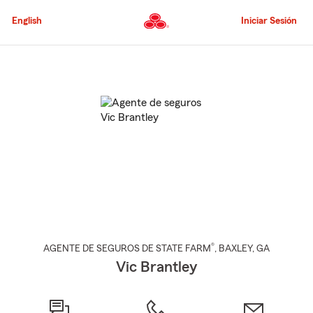
Pasar
al
English
Iniciar Sesión
contenido
principal
Comienzo
del
contenido
principal
®
AGENTE DE SEGUROS DE STATE FARM
,
BAXLEY
, GA
Vic Brantley