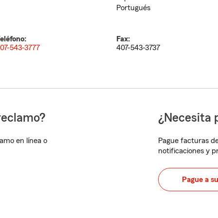
Portugués
eléfono:
Fax:
07-543-3777
407-543-3737
reclamo?
¿Necesita 
lamo en línea o
Pague facturas de
notificaciones y 
Pague a s