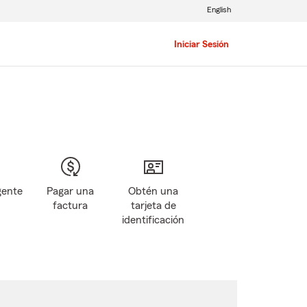
English
Iniciar Sesión
gente
Pagar una
Obtén una
factura
tarjeta de
identificación