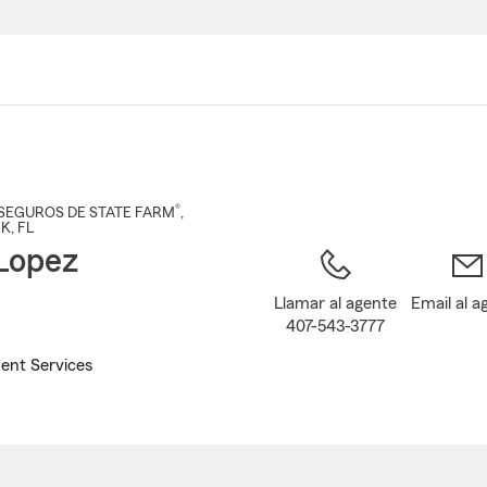
Pasar
al
contenido
principal
®
SEGUROS DE STATE FARM
,
RK
, FL
Lopez
Llamar al agente
Email al a
407-543-3777
ent Services