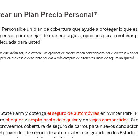
ear un Plan Precio Personal®
. Personalice un plan de cobertura que ayude a proteger lo que es 
mpensas por manejar de manera segura, opciones para combinar p
adecuada para usted.
 que varían según el estado. Las opciones de cobertura son seleccionadas por el cliente y la disponib
, pero en ese caso el descuento por dos o más compras de diferentes líneas de seguro no aplicará. 
n State Farm y obtenga
el seguro de automóviles
en Winter Park, F
tra
choques
y
amplia hasta de alquiler
y de
viajes compartidos
. Si
s proveemos cobertura de seguro de carros para nuevos conductores
l proveedor de seguro de automóviles más grande en los Estados