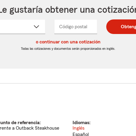
Le gustaría obtener una cotizació
cione
Código postal
Ingresa
Ingresa
Obteng
_____
un
un
re
código
código
cto
o continuar con una cotización
postal
postal
de
de
Todas las cotizaciones y documentos serán proporcionados en inglés.
egable
5
5
dígitos
dígitos
unto de referencia:
Idiomas:
rente a Outback Steakhouse
Inglés
Español