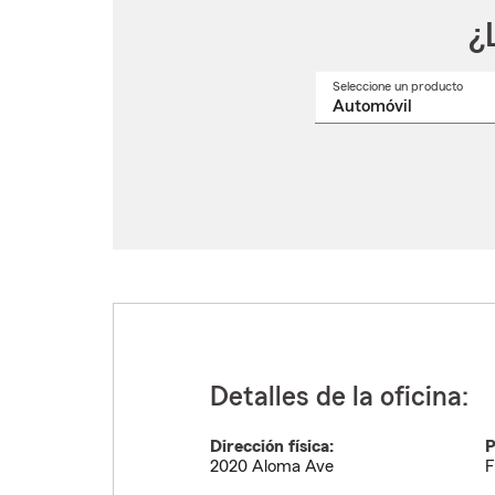
¿
Seleccione un producto
Selec
un
nomb
de
produ
del
menú
despl
Detalles de la oficina:
Dirección física:
P
2020 Aloma Ave
F