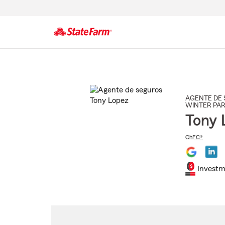
Comienzo
del
contenido
principal
AGENTE DE 
WINTER PA
Tony 
ChFC®
Investm