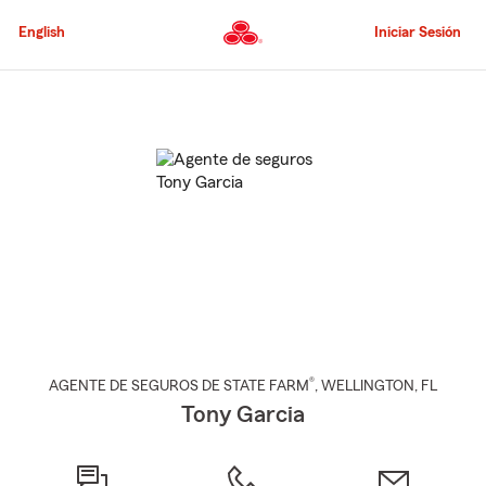
Pasar
al
English
Iniciar Sesión
contenido
principal
Comienzo
del
contenido
principal
®
AGENTE DE SEGUROS DE STATE FARM
,
WELLINGTON
, FL
Tony Garcia