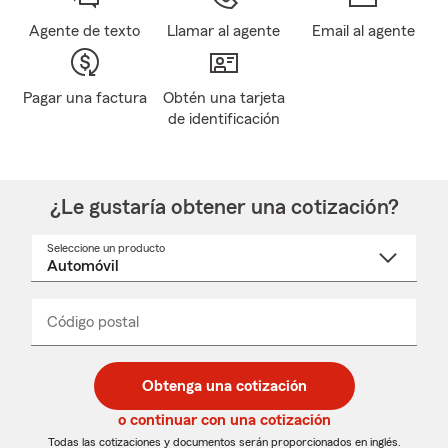
Agente de texto
Llamar al agente
Email al agente
Pagar una factura
Obtén una tarjeta
de identificación
¿Le gustaría obtener una cotización?
Seleccione un producto
Seleccione
un
nombre
de
producto
del
Código postal
Ingresa
Ingresa
_____
menú
un
un
desplegable
código
código
postal
postal
Obtenga una cotización
de
de
5
5
o continuar con una cotización
dígitos
dígitos
Todas las cotizaciones y documentos serán proporcionados en inglés.