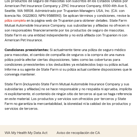
Los productos de seguro de mascotas son suscritos en los Estados Unidos por
American Pet Insurance Company y ZPIC Insurance Company, 6100-4th Ave S,
Seattle, WA 98108. Administrado por Trupanion Managers USA, Inc. (CA: con
licencia No. 0G22803, NPN 9588590). Se aplican términos y condiciones, revise la
póliza completa
en la página web de Trupanion para obtener detalles. State Farm
Mutual Automobile Insurance Company, sus subsidiarias y afiliadas no ofrecen ni
son responsables financieramente por los productos de seguro de mascotas.
State Farm es una entidad independiente y no está afiliada con Trupanion ni con
American Pet Insurance.
Condiciones preexistentes:
Si actualmente tiene una póliza de seguro médico
para mascotas, el cambio de compañía de seguros o la compra de una nueva
póliza podría afectar ciertas disposiciones, tales como las coberturas para
condiciones preexistentes o los deducibles ya establecidos bajo su póliza actual.
Informe a su agente de State Farm si su póliza actual contiene disposiciones que le
convenga mantener.
State Farm (incluyendo State Farm Mutual Automobile Insurance Company y sus
subsidiarias y afiliadas) no se hace responsable y no respalda ni aprueba, implícita
ni explícitamente, el contenido de ningún sitio de terceros al que se haga referencia
en este material. Los productos y servicios son ofrecidos por terceros y State
Farm no garantiza la mercantabilidad, la idoneidad ni la calidad de los productos y
servicios de terceros.
WA My Health My Data Act
Aviso de recopilación de CA