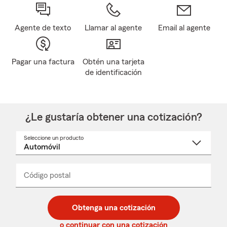
Agente de texto
Llamar al agente
Email al agente
Pagar una factura
Obtén una tarjeta
de identificación
¿Le gustaría obtener una cotización?
Seleccione un producto
Seleccione
un
nombre
de
producto
del
Código postal
Ingresa
Ingresa
_____
menú
un
un
desplegable
código
código
postal
postal
Obtenga una cotización
de
de
5
5
o continuar con una cotización