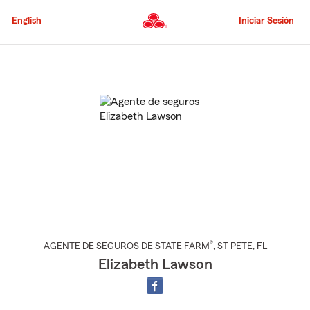
Pasar
al
English
Iniciar Sesión
contenido
principal
Comienzo
del
contenido
principal
®
AGENTE DE SEGUROS DE STATE FARM
,
ST PETE
, FL
Elizabeth Lawson