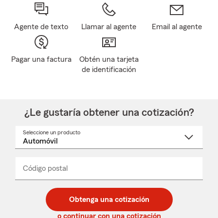
Agente de texto
Llamar al agente
Email al agente
Pagar una factura
Obtén una tarjeta
de identificación
¿Le gustaría obtener una cotización?
Seleccione un producto
Seleccione
un
nombre
de
producto
del
Código postal
Ingresa
Ingresa
_____
menú
un
un
desplegable
código
código
postal
postal
Obtenga una cotización
de
de
5
5
o continuar con una cotización