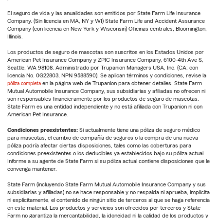
El seguro de vida y las anualidades son emitidos por State Farm Life Insurance
Company. (Sin licencia en MA, NY y WI) State Farm Life and Accident Assurance
Company (con licencia en New York y Wisconsin) Oficinas centrales, Bloomington,
Illinois.
Los productos de seguro de mascotas son suscritos en los Estados Unidos por
American Pet Insurance Company y ZPIC Insurance Company, 6100-4th Ave S,
Seattle, WA 98108. Administrado por Trupanion Managers USA, Inc. (CA: con
licencia No. 0G22803, NPN 9588590). Se aplican términos y condiciones, revise la
póliza completa
en la página web de Trupanion para obtener detalles. State Farm
Mutual Automobile Insurance Company, sus subsidiarias y afiliadas no ofrecen ni
son responsables financieramente por los productos de seguro de mascotas.
State Farm es una entidad independiente y no está afiliada con Trupanion ni con
American Pet Insurance.
Condiciones preexistentes:
Si actualmente tiene una póliza de seguro médico
para mascotas, el cambio de compañía de seguros o la compra de una nueva
póliza podría afectar ciertas disposiciones, tales como las coberturas para
condiciones preexistentes o los deducibles ya establecidos bajo su póliza actual.
Informe a su agente de State Farm si su póliza actual contiene disposiciones que le
convenga mantener.
State Farm (incluyendo State Farm Mutual Automobile Insurance Company y sus
subsidiarias y afiliadas) no se hace responsable y no respalda ni aprueba, implícita
ni explícitamente, el contenido de ningún sitio de terceros al que se haga referencia
en este material. Los productos y servicios son ofrecidos por terceros y State
Farm no garantiza la mercantabilidad, la idoneidad ni la calidad de los productos y