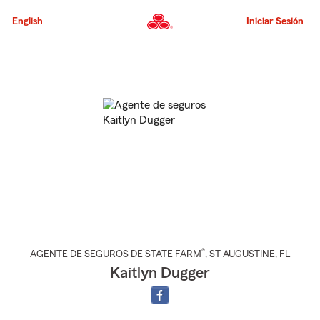
Pasar
al
English
Iniciar Sesión
contenido
principal
Comienzo
del
contenido
principal
®
AGENTE DE SEGUROS DE STATE FARM
,
ST AUGUSTINE
, FL
Kaitlyn Dugger