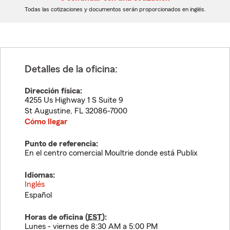
dígitos
dígitos
Todas las cotizaciones y documentos serán proporcionados en inglés.
Detalles de la oficina:
Dirección física:
4255 Us Highway 1 S Suite 9
St Augustine
,
FL
32086-7000
Cómo llegar
Punto de referencia:
En el centro comercial Moultrie donde está Publix
Idiomas:
Inglés
Español
Horas de oficina (
EST
):
Lunes - viernes de 8:30 AM a 5:00 PM