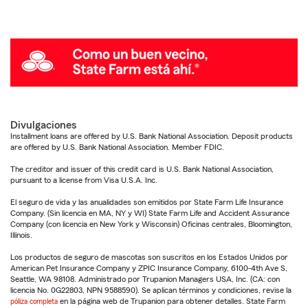
Divulgaciones
Installment loans are offered by U.S. Bank National Association. Deposit products
are offered by U.S. Bank National Association. Member FDIC.
The creditor and issuer of this credit card is U.S. Bank National Association,
pursuant to a license from Visa U.S.A. Inc.
El seguro de vida y las anualidades son emitidos por State Farm Life Insurance
Company. (Sin licencia en MA, NY y WI) State Farm Life and Accident Assurance
Company (con licencia en New York y Wisconsin) Oficinas centrales, Bloomington,
Illinois.
Los productos de seguro de mascotas son suscritos en los Estados Unidos por
American Pet Insurance Company y ZPIC Insurance Company, 6100-4th Ave S,
Seattle, WA 98108. Administrado por Trupanion Managers USA, Inc. (CA: con
licencia No. 0G22803, NPN 9588590). Se aplican términos y condiciones, revise la
póliza completa
en la página web de Trupanion para obtener detalles. State Farm