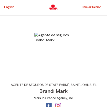
Pasar
al
English
Iniciar Sesión
contenido
principal
Comienzo
del
contenido
principal
®
AGENTE DE SEGUROS DE STATE FARM
,
SAINT JOHNS
, FL
Brandi Mark
Mark Insurance Agency, Inc.