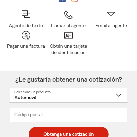
Agente de texto
Llamar al agente
Email al agente
Pagar una factura
Obtén una tarjeta
de identificación
¿Le gustaría obtener una cotización?
Seleccione un producto
Seleccione
un
nombre
de
producto
del
Código postal
Ingresa
Ingresa
_____
menú
un
un
desplegable
código
código
postal
postal
Obtenga una cotización
de
de