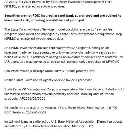
Advisory Services provided by State Farm Investment Management Corp.
(SFIMC), a registered investment adviser.
Securities are not FDIC insured, are not bank guaranteed and are subject to
investment risk, including possible loss of principal.
The State Farm Advisory Services model portfolios are part of a wrap fee
program sponsored and managed by State Farm Investment Management Corp.
(SFIMC) a registered investment advisor.
An SFIMC investment adviser representative (IAR) agent is acting as an
investment adviser representative only when providing advisory services on
behalf of SFIMC. In addition to acting as an investment adviser representative, an
IAR agent also may serve as a registered representative on behalf of SFVPMC.
Securities available through State Farm VP Management Corp.
Neither State Farm nor its agents provide tax or legal advice.
State Farm VP Management Corp. is a separate entity from those affiliated and/or
unaffiliated entities which provide advisory services, banking and insurance
products. AP2025/02/0260
Dirección del supervisor de valores: 1 State Farm Plaza, Bloomington, IL 61710-
0001 Teléfono: 206-521-5009
Installment loans are offered by U.S. Bank National Association. Deposit products
are offered by U.S. Bank National Association. Member FDIC.