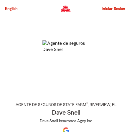
Pasar
al
English
Iniciar Sesión
contenido
principal
Comienzo
del
contenido
principal
®
AGENTE DE SEGUROS DE STATE FARM
,
RIVERVIEW
, FL
Dave Snell
Dave Snell Insurance Agcy Inc