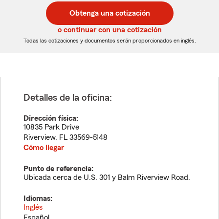
postal
postal
Obtenga una cotización
de
de
5
5
o continuar con una cotización
dígitos
dígitos
Todas las cotizaciones y documentos serán proporcionados en inglés.
Detalles de la oficina:
Dirección física:
10835 Park Drive
Riverview
,
FL
33569-5148
Cómo llegar
Punto de referencia:
Ubicada cerca de U.S. 301 y Balm Riverview Road.
Idiomas:
Inglés
Español