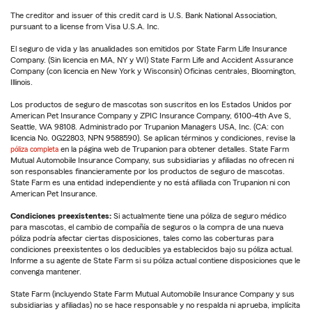
The creditor and issuer of this credit card is U.S. Bank National Association,
pursuant to a license from Visa U.S.A. Inc.
El seguro de vida y las anualidades son emitidos por State Farm Life Insurance
Company. (Sin licencia en MA, NY y WI) State Farm Life and Accident Assurance
Company (con licencia en New York y Wisconsin) Oficinas centrales, Bloomington,
Illinois.
Los productos de seguro de mascotas son suscritos en los Estados Unidos por
American Pet Insurance Company y ZPIC Insurance Company, 6100-4th Ave S,
Seattle, WA 98108. Administrado por Trupanion Managers USA, Inc. (CA: con
licencia No. 0G22803, NPN 9588590). Se aplican términos y condiciones, revise la
póliza completa
en la página web de Trupanion para obtener detalles. State Farm
Mutual Automobile Insurance Company, sus subsidiarias y afiliadas no ofrecen ni
son responsables financieramente por los productos de seguro de mascotas.
State Farm es una entidad independiente y no está afiliada con Trupanion ni con
American Pet Insurance.
Condiciones preexistentes:
Si actualmente tiene una póliza de seguro médico
para mascotas, el cambio de compañía de seguros o la compra de una nueva
póliza podría afectar ciertas disposiciones, tales como las coberturas para
condiciones preexistentes o los deducibles ya establecidos bajo su póliza actual.
Informe a su agente de State Farm si su póliza actual contiene disposiciones que le
convenga mantener.
State Farm (incluyendo State Farm Mutual Automobile Insurance Company y sus
subsidiarias y afiliadas) no se hace responsable y no respalda ni aprueba, implícita