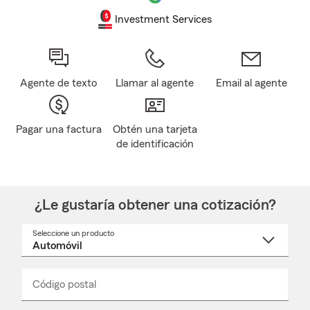
Investment Services
Agente de texto
Llamar al agente
Email al agente
Pagar una factura
Obtén una tarjeta
de identificación
¿Le gustaría obtener una cotización?
Seleccione un producto
Seleccione
un
nombre
de
producto
del
Código postal
Ingresa
Ingresa
_____
menú
un
un
desplegable
código
código