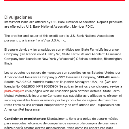
Divulgaciones
Installment loans are offered by U.S. Bank National Association. Deposit products
are offered by U.S. Bank National Association. Member FDIC.
The creditor and issuer of this credit card is U.S. Bank National Association,
pursuant to a license from Visa U.S.A. Inc.
El seguro de vida y las anualidades son emitidos por State Farm Life Insurance
Company. (Sin licencia en MA, NY y WI) State Farm Life and Accident Assurance
Company (con licencia en New York y Wisconsin) Oficinas centrales, Bloomington,
Illinois.
Los productos de seguro de mascotas son suscritos en los Estados Unidos por
American Pet Insurance Company y ZPIC Insurance Company, 6100-4th Ave S,
Seattle, WA 98108. Administrado por Trupanion Managers USA, Inc. (CA: con
licencia No. 0G22803, NPN 9588590). Se aplican términos y condiciones, revise la
póliza completa
en la página web de Trupanion para obtener detalles. State Farm
Mutual Automobile Insurance Company, sus subsidiarias y afiliadas no ofrecen ni
son responsables financieramente por los productos de seguro de mascotas.
State Farm es una entidad independiente y no está afiliada con Trupanion ni con
American Pet Insurance.
Condiciones preexistentes:
Si actualmente tiene una póliza de seguro médico
para mascotas, el cambio de compañía de seguros o la compra de una nueva
póliza podría afectar ciertas disposiciones, tales como las coberturas para