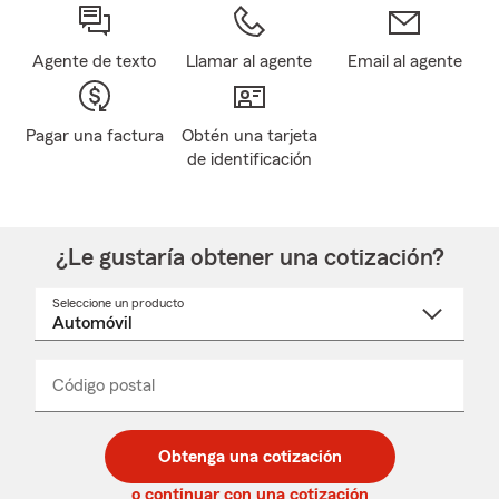
Agente de texto
Llamar al agente
Email al agente
Pagar una factura
Obtén una tarjeta
de identificación
¿Le gustaría obtener una cotización?
Seleccione un producto
Seleccione
un
nombre
de
producto
del
Código postal
Ingresa
Ingresa
_____
menú
un
un
desplegable
código
código
postal
postal
Obtenga una cotización
de
de
5
5
o continuar con una cotización