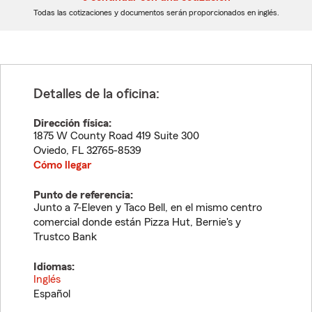
dígitos
dígitos
Todas las cotizaciones y documentos serán proporcionados en inglés.
Detalles de la oficina:
Dirección física:
1875 W County Road 419 Suite 300
Oviedo
,
FL
32765-8539
Cómo llegar
Punto de referencia:
Junto a 7-Eleven y Taco Bell, en el mismo centro
comercial donde están Pizza Hut, Bernie's y
Trustco Bank
Idiomas:
Inglés
Español