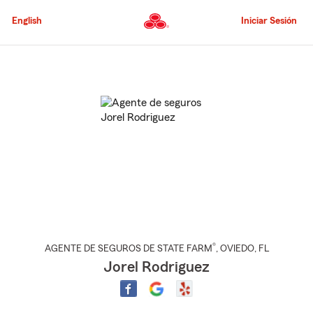
Pasar
al
English
Iniciar Sesión
contenido
principal
Comienzo
del
contenido
principal
®
AGENTE DE SEGUROS DE STATE FARM
,
OVIEDO
, FL
Jorel Rodriguez