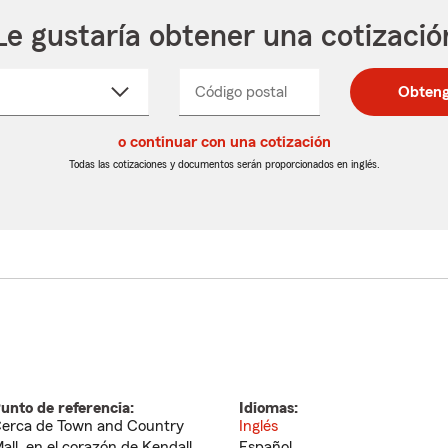
Le gustaría obtener una cotizació
cione
Código postal
Ingresa
Ingresa
Obteng
_____
un
un
re
código
código
cto
o continuar con una cotización
postal
postal
de
de
Todas las cotizaciones y documentos serán proporcionados en inglés.
egable
5
5
dígitos
dígitos
unto de referencia:
Idiomas:
erca de Town and Country
Inglés
all, en el corazón de Kendall
Español