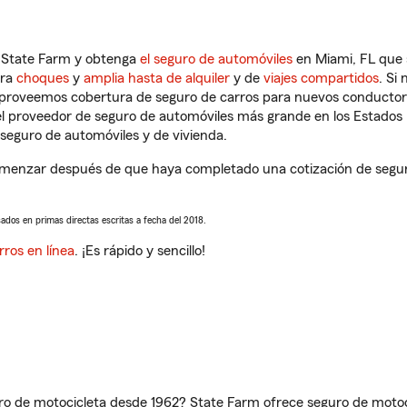
n State Farm y obtenga
el seguro de automóviles
en Miami, FL que 
tra
choques
y
amplia hasta de alquiler
y de
viajes compartidos
. Si
s proveemos cobertura de seguro de carros para nuevos conductores
l proveedor de seguro de automóviles más grande en los Estados
seguro de automóviles y de vivienda.
omenzar después de que haya completado una cotización de seguro 
sados en primas directas escritas a fecha del 2018.
rros en línea
. ¡Es rápido y sencillo!
ro de motocicleta desde 1962? State Farm ofrece seguro de motoci