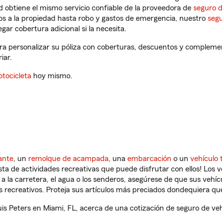
 obtiene el mismo servicio confiable de la proveedora de
seguro 
os a la propiedad hasta robo y gastos de emergencia, nuestro
segu
gar cobertura adicional si la necesita.
ara personalizar su póliza con coberturas, descuentos y compleme
iar.
tocicleta
hoy mismo.
ante
, un
remolque de acampada
, una
embarcación
o un
vehículo 
ista de actividades recreativas que puede disfrutar con ellos! Los 
a la carretera, el agua o los senderos, asegúrese de que sus vehí
 recreativos. Proteja sus artículos más preciados dondequiera qu
s Peters en Miami, FL, acerca de una cotización de seguro de veh