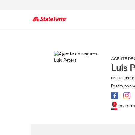
Comienzo
del
contenido
principal
AGENTE DE 
Luis 
ChFC®
,
CPCU®
Peters Ins an
Investm