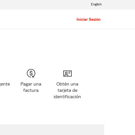
English
Iniciar Sesión
gente
Pagar una
Obtén una
factura
tarjeta de
identificación