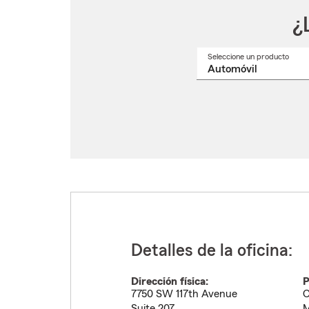
¿
Seleccione un producto
Selec
un
nomb
de
produ
del
menú
despl
Detalles de la oficina:
Dirección física:
P
7750 SW 117th Avenue
C
Suite 207
M