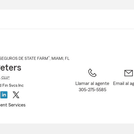
Pasar
al
contenido
principal
®
SEGUROS DE STATE FARM
,
MIAMI
, FL
Peters
,
CLU®
Llamar al agente
Email al a
d Fin Svcs Inc
305-275-5585
ent Services