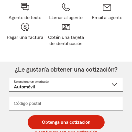
Agente de texto
Llamar al agente
Email al agente
Pagar una factura
Obtén una tarjeta
de identificación
¿Le gustaría obtener una cotización?
Seleccione un producto
Seleccione
un
nombre
de
producto
del
Código postal
Ingresa
Ingresa
_____
menú
un
un
desplegable
código
código
postal
postal
Obtenga una cotización
de
de
5
5