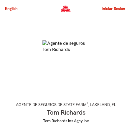
Pasar
al
English
Iniciar Sesión
contenido
principal
Comienzo
del
contenido
principal
®
AGENTE DE SEGUROS DE STATE FARM
,
LAKELAND
, FL
Tom Richards
Tom Richards Ins Agcy Inc