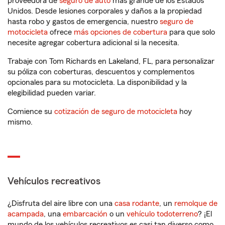
proveedora de
seguro de auto
más grande de los Estados
Unidos. Desde lesiones corporales y daños a la propiedad
hasta robo y gastos de emergencia, nuestro
seguro de
motocicleta
ofrece
más opciones de cobertura
para que solo
necesite agregar cobertura adicional si la necesita.
Trabaje con Tom Richards en Lakeland, FL, para personalizar
su póliza con coberturas, descuentos y complementos
opcionales para su motocicleta. La disponibilidad y la
elegibilidad pueden variar.
Comience su
cotización de seguro de motocicleta
hoy
mismo.
Vehículos recreativos
¿Disfruta del aire libre con una
casa rodante
, un
remolque de
acampada
, una
embarcación
o un
vehículo todoterreno
? ¡El
mundo de los vehículos recreativos es casi tan diverso como