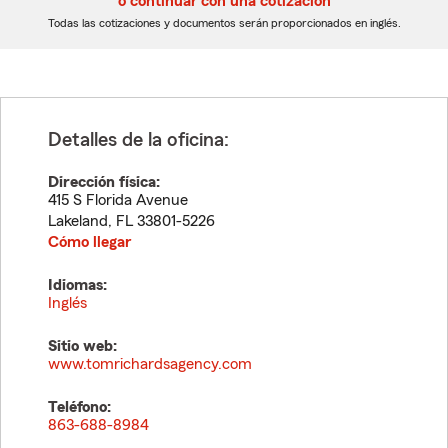
o continuar con una cotización
dígitos
dígitos
Todas las cotizaciones y documentos serán proporcionados en inglés.
Detalles de la oficina:
Dirección física:
415 S Florida Avenue
Lakeland
,
FL
33801-5226
Cómo llegar
Idiomas:
Inglés
Sitio web:
www.tomrichardsagency.com
Teléfono:
863-688-8984