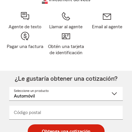
Agente de texto
Llamar al agente
Email al agente
Pagar una factura
Obtén una tarjeta
de identificación
¿Le gustaría obtener una cotización?
Seleccione un producto
Seleccione
un
nombre
de
producto
del
Código postal
Ingresa
Ingresa
_____
menú
un
un
desplegable
código
código
postal
postal
Obtenga una cotización