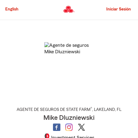
Pasar
al
English
Iniciar Sesión
contenido
principal
Comienzo
del
contenido
principal
®
AGENTE DE SEGUROS DE STATE FARM
,
LAKELAND
, FL
Mike Dluzniewski
Investment Services