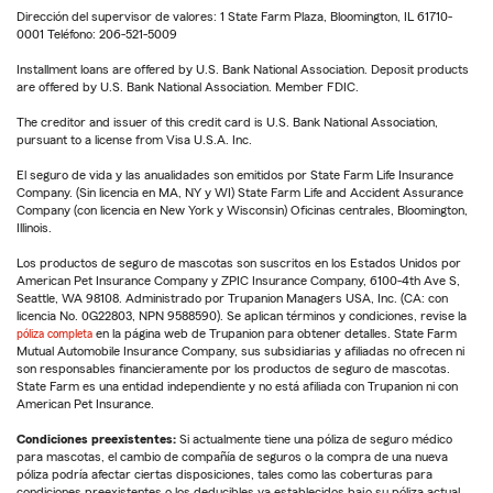
Dirección del supervisor de valores: 1 State Farm Plaza, Bloomington, IL 61710-
0001 Teléfono: 206-521-5009
Installment loans are offered by U.S. Bank National Association. Deposit products
are offered by U.S. Bank National Association. Member FDIC.
The creditor and issuer of this credit card is U.S. Bank National Association,
pursuant to a license from Visa U.S.A. Inc.
El seguro de vida y las anualidades son emitidos por State Farm Life Insurance
Company. (Sin licencia en MA, NY y WI) State Farm Life and Accident Assurance
Company (con licencia en New York y Wisconsin) Oficinas centrales, Bloomington,
Illinois.
Los productos de seguro de mascotas son suscritos en los Estados Unidos por
American Pet Insurance Company y ZPIC Insurance Company, 6100-4th Ave S,
Seattle, WA 98108. Administrado por Trupanion Managers USA, Inc. (CA: con
licencia No. 0G22803, NPN 9588590). Se aplican términos y condiciones, revise la
póliza completa
en la página web de Trupanion para obtener detalles. State Farm
Mutual Automobile Insurance Company, sus subsidiarias y afiliadas no ofrecen ni
son responsables financieramente por los productos de seguro de mascotas.
State Farm es una entidad independiente y no está afiliada con Trupanion ni con
American Pet Insurance.
Condiciones preexistentes:
Si actualmente tiene una póliza de seguro médico
para mascotas, el cambio de compañía de seguros o la compra de una nueva
póliza podría afectar ciertas disposiciones, tales como las coberturas para
condiciones preexistentes o los deducibles ya establecidos bajo su póliza actual.