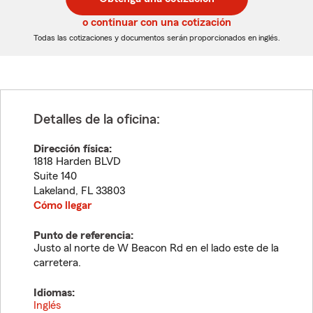
de
de
5
5
o continuar con una cotización
dígitos
dígitos
Todas las cotizaciones y documentos serán proporcionados en inglés.
Detalles de la oficina:
Dirección física:
1818 Harden BLVD
Suite 140
Lakeland
,
FL
33803
Cómo llegar
Punto de referencia:
Justo al norte de W Beacon Rd en el lado este de la
carretera.
Idiomas:
Inglés