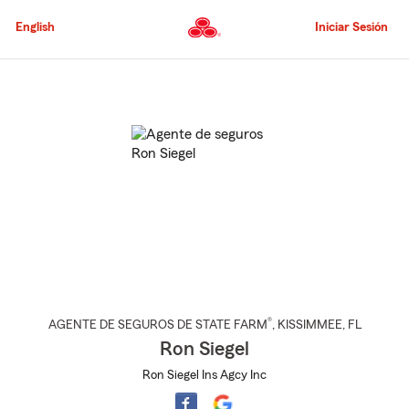
Pasar
al
English
Iniciar Sesión
contenido
principal
Comienzo
del
contenido
principal
®
AGENTE DE SEGUROS DE STATE FARM
,
KISSIMMEE
, FL
Ron Siegel
Ron Siegel Ins Agcy Inc