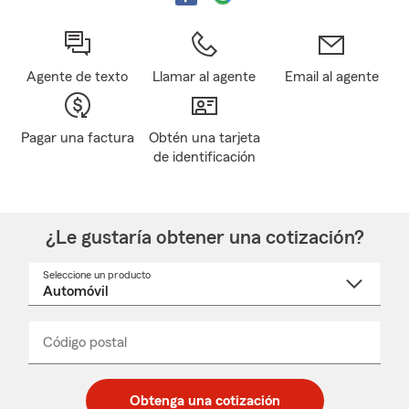
Agente de texto
Llamar al agente
Email al agente
Pagar una factura
Obtén una tarjeta
de identificación
¿Le gustaría obtener una cotización?
Seleccione un producto
Seleccione
un
nombre
de
producto
del
Código postal
Ingresa
Ingresa
_____
menú
un
un
desplegable
código
código
postal
postal
Obtenga una cotización
de
de