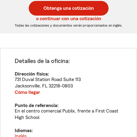
postal
postal
Obtenga una cotización
de
de
5
5
o continuar con una cotización
dígitos
dígitos
Todas las cotizaciones y documentos serán proporcionados en inglés.
Detalles de la oficina:
Dirección física:
731 Duval Station Road Suite 113
Jacksonville
,
FL
32218-0803
Cómo llegar
Punto de referencia:
En el centro comercial Publix, frente a First Coast
High School.
Idiomas:
Inglés