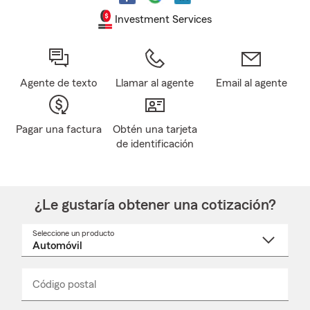
Investment Services
Agente de texto
Llamar al agente
Email al agente
Pagar una factura
Obtén una tarjeta
de identificación
¿Le gustaría obtener una cotización?
Seleccione un producto
Seleccione
un
nombre
de
producto
del
Código postal
Ingresa
Ingresa
_____
menú
un
un
desplegable
código
código