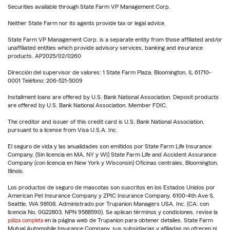
Securities available through State Farm VP Management Corp.
Neither State Farm nor its agents provide tax or legal advice.
State Farm VP Management Corp. is a separate entity from those affiliated and/or
unaffiliated entities which provide advisory services, banking and insurance
products. AP2025/02/0260
Dirección del supervisor de valores: 1 State Farm Plaza, Bloomington, IL 61710-
0001 Teléfono: 206-521-5009
Installment loans are offered by U.S. Bank National Association. Deposit products
are offered by U.S. Bank National Association. Member FDIC.
The creditor and issuer of this credit card is U.S. Bank National Association,
pursuant to a license from Visa U.S.A. Inc.
El seguro de vida y las anualidades son emitidos por State Farm Life Insurance
Company. (Sin licencia en MA, NY y WI) State Farm Life and Accident Assurance
Company (con licencia en New York y Wisconsin) Oficinas centrales, Bloomington,
Illinois.
Los productos de seguro de mascotas son suscritos en los Estados Unidos por
American Pet Insurance Company y ZPIC Insurance Company, 6100-4th Ave S,
Seattle, WA 98108. Administrado por Trupanion Managers USA, Inc. (CA: con
licencia No. 0G22803, NPN 9588590). Se aplican términos y condiciones, revise la
póliza completa
en la página web de Trupanion para obtener detalles. State Farm
Mutual Automobile Insurance Company, sus subsidiarias y afiliadas no ofrecen ni