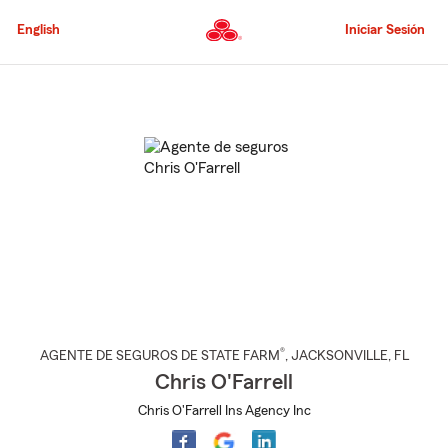
Pasar
al
English
Iniciar Sesión
contenido
principal
Comienzo
del
contenido
principal
®
AGENTE DE SEGUROS DE STATE FARM
,
JACKSONVILLE
, FL
Chris O'Farrell
Chris O'Farrell Ins Agency Inc