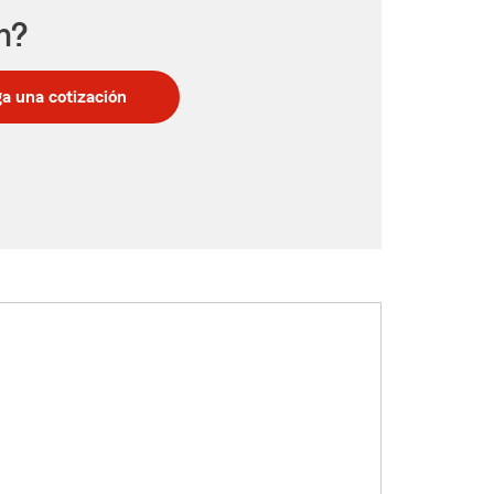
n?
a una cotización