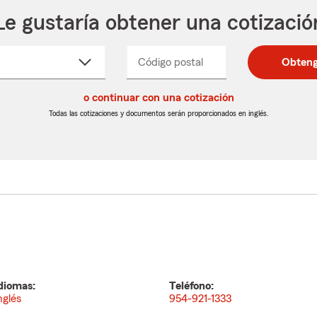
Le gustaría obtener una cotizació
cione
Código postal
Ingresa
Ingresa
Obteng
_____
un
un
re
código
código
cto
o continuar con una cotización
postal
postal
de
de
Todas las cotizaciones y documentos serán proporcionados en inglés.
egable
5
5
dígitos
dígitos
diomas:
Teléfono:
nglés
954-921-1333