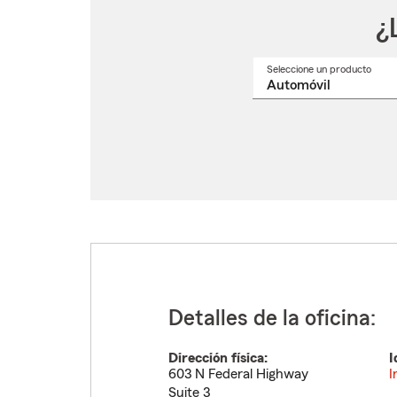
¿
Seleccione un producto
Selec
un
nomb
de
produ
del
menú
despl
Detalles de la oficina:
Dirección física:
I
603 N Federal Highway
I
Suite 3