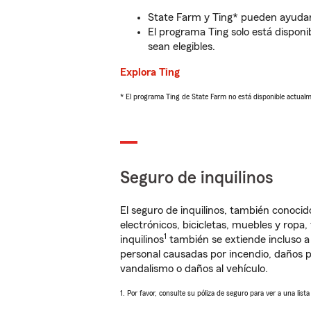
State Farm y Ting* pueden ayudarl
El programa Ting solo está disponib
sean elegibles.
Explora Ting
* El programa Ting de State Farm no está disponible actua
Seguro de inquilinos
El seguro de inquilinos, también conoc
electrónicos, bicicletas, muebles y ropa
1
inquilinos
también se extiende incluso a
personal causadas por incendio, daños p
vandalismo o daños al vehículo.
1. Por favor, consulte su póliza de seguro para ver a una list