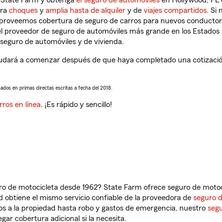
n State Farm y obtenga
el seguro de automóviles
en Hollywood, FL 
tra
choques
y
amplia hasta de alquiler
y de
viajes compartidos
. Si
s proveemos cobertura de seguro de carros para nuevos conductores
l proveedor de seguro de automóviles más grande en los Estados
seguro de automóviles y de vivienda.
udará a comenzar después de que haya completado una cotización 
sados en primas directas escritas a fecha del 2018.
rros en línea
. ¡Es rápido y sencillo!
ro de motocicleta desde 1962? State Farm ofrece seguro de motoci
 obtiene el mismo servicio confiable de la proveedora de
seguro 
os a la propiedad hasta robo y gastos de emergencia, nuestro
segu
gar cobertura adicional si la necesita.