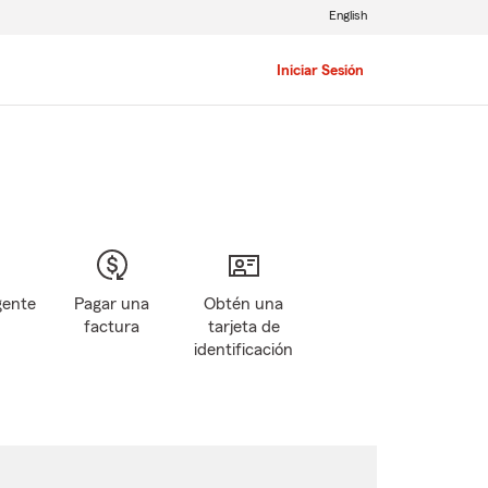
English
Iniciar Sesión
gente
Pagar una
Obtén una
factura
tarjeta de
identificación