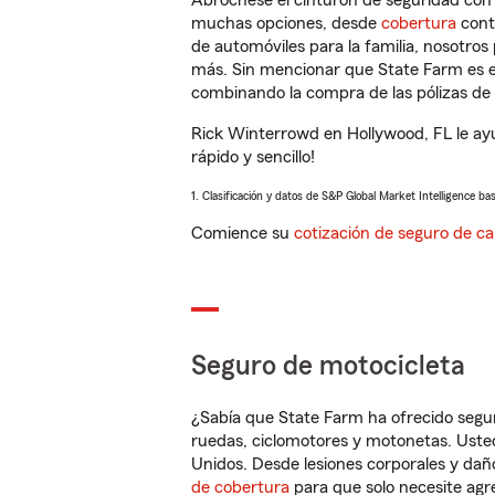
Abróchese el cinturón de seguridad co
muchas opciones, desde
cobertura
con
de automóviles para la familia, nosotro
más. Sin mencionar que State Farm es e
combinando la compra de las pólizas de 
Rick Winterrowd en Hollywood, FL le ay
rápido y sencillo!
1. Clasificación y datos de S&P Global Market Intelligence ba
Comience su
cotización de seguro de ca
Seguro de motocicleta
¿Sabía que State Farm ha ofrecido segu
ruedas, ciclomotores y motonetas. Usted
Unidos. Desde lesiones corporales y dañ
de cobertura
para que solo necesite agre