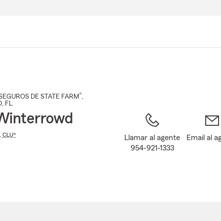
Pasar
al
contenido
principal
®
SEGUROS DE STATE FARM
,
D
, FL
Winterrowd
,
CLU®
Llamar al agente
Email al a
954-921-1333