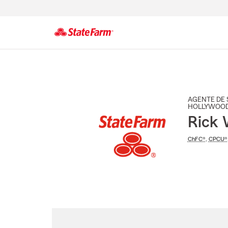
Comienzo
del
contenido
principal
AGENTE DE 
HOLLYWOO
Rick 
ChFC®
,
CPCU®