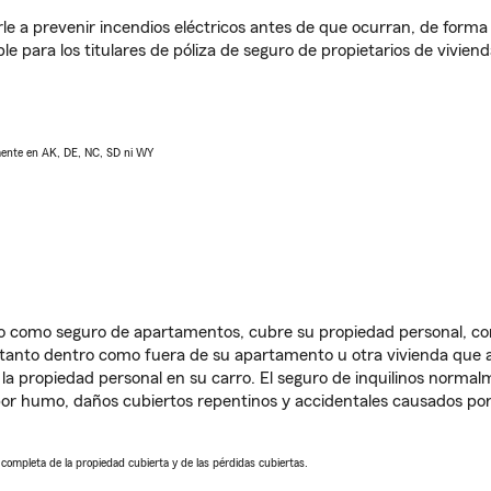
e a prevenir incendios eléctricos antes de que ocurran, de forma 
le para los titulares de póliza de seguro de propietarios de vivie
lmente en AK, DE, NC, SD ni WY
ido como seguro de apartamentos, cubre su propiedad personal, c
, tanto dentro como fuera de su apartamento u otra vivienda que a
 la propiedad personal en su carro. El seguro de inquilinos norma
or humo, daños cubiertos repentinos y accidentales causados por
a completa de la propiedad cubierta y de las pérdidas cubiertas.