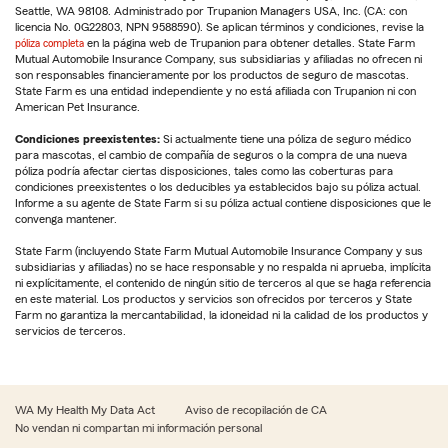
Seattle, WA 98108. Administrado por Trupanion Managers USA, Inc. (CA: con
licencia No. 0G22803, NPN 9588590). Se aplican términos y condiciones, revise la
póliza completa
en la página web de Trupanion para obtener detalles. State Farm
Mutual Automobile Insurance Company, sus subsidiarias y afiliadas no ofrecen ni
son responsables financieramente por los productos de seguro de mascotas.
State Farm es una entidad independiente y no está afiliada con Trupanion ni con
American Pet Insurance.
Condiciones preexistentes:
Si actualmente tiene una póliza de seguro médico
para mascotas, el cambio de compañía de seguros o la compra de una nueva
póliza podría afectar ciertas disposiciones, tales como las coberturas para
condiciones preexistentes o los deducibles ya establecidos bajo su póliza actual.
Informe a su agente de State Farm si su póliza actual contiene disposiciones que le
convenga mantener.
State Farm (incluyendo State Farm Mutual Automobile Insurance Company y sus
subsidiarias y afiliadas) no se hace responsable y no respalda ni aprueba, implícita
ni explícitamente, el contenido de ningún sitio de terceros al que se haga referencia
en este material. Los productos y servicios son ofrecidos por terceros y State
Farm no garantiza la mercantabilidad, la idoneidad ni la calidad de los productos y
servicios de terceros.
WA My Health My Data Act
Aviso de recopilación de CA
No vendan ni compartan mi información personal