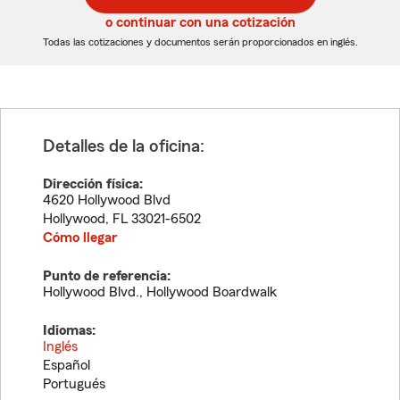
5
5
o continuar con una cotización
dígitos
dígitos
Todas las cotizaciones y documentos serán proporcionados en inglés.
Detalles de la oficina:
Dirección física:
4620 Hollywood Blvd
Hollywood
,
FL
33021-6502
Cómo llegar
Punto de referencia:
Hollywood Blvd., Hollywood Boardwalk
Idiomas:
Inglés
Español
Portugués