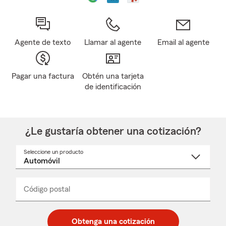
Agente de texto
Llamar al agente
Email al agente
Pagar una factura
Obtén una tarjeta
de identificación
¿Le gustaría obtener una cotización?
Seleccione un producto
Seleccione
un
nombre
de
producto
del
Código postal
Ingresa
Ingresa
_____
menú
un
un
desplegable
código
código
postal
postal
Obtenga una cotización
de
de