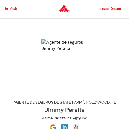
Pasar
al
English
Iniciar Sesión
contenido
principal
Comienzo
del
contenido
principal
®
AGENTE DE SEGUROS DE STATE FARM
,
HOLLYWOOD
, FL
Jimmy Peralta
Jaime Peralta Ins Agcy Inc