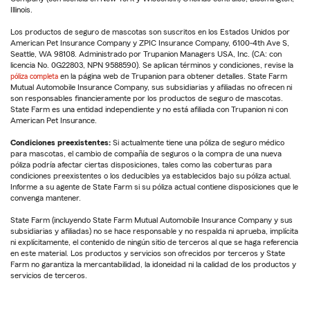
Illinois.
Los productos de seguro de mascotas son suscritos en los Estados Unidos por
American Pet Insurance Company y ZPIC Insurance Company, 6100-4th Ave S,
Seattle, WA 98108. Administrado por Trupanion Managers USA, Inc. (CA: con
licencia No. 0G22803, NPN 9588590). Se aplican términos y condiciones, revise la
póliza completa
en la página web de Trupanion para obtener detalles. State Farm
Mutual Automobile Insurance Company, sus subsidiarias y afiliadas no ofrecen ni
son responsables financieramente por los productos de seguro de mascotas.
State Farm es una entidad independiente y no está afiliada con Trupanion ni con
American Pet Insurance.
Condiciones preexistentes:
Si actualmente tiene una póliza de seguro médico
para mascotas, el cambio de compañía de seguros o la compra de una nueva
póliza podría afectar ciertas disposiciones, tales como las coberturas para
condiciones preexistentes o los deducibles ya establecidos bajo su póliza actual.
Informe a su agente de State Farm si su póliza actual contiene disposiciones que le
convenga mantener.
State Farm (incluyendo State Farm Mutual Automobile Insurance Company y sus
subsidiarias y afiliadas) no se hace responsable y no respalda ni aprueba, implícita
ni explícitamente, el contenido de ningún sitio de terceros al que se haga referencia
en este material. Los productos y servicios son ofrecidos por terceros y State
Farm no garantiza la mercantabilidad, la idoneidad ni la calidad de los productos y
servicios de terceros.