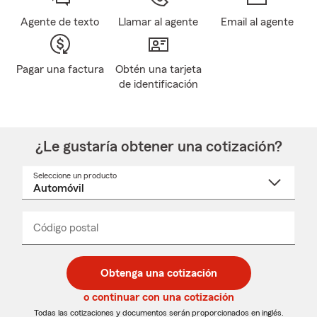
Agente de texto
Llamar al agente
Email al agente
Pagar una factura
Obtén una tarjeta
de identificación
¿Le gustaría obtener una cotización?
Seleccione un producto
Seleccione
un
nombre
de
producto
del
Código postal
Ingresa
Ingresa
_____
menú
un
un
desplegable
código
código
postal
postal
Obtenga una cotización
de
de
5
5
o continuar con una cotización
dígitos
dígitos
Todas las cotizaciones y documentos serán proporcionados en inglés.