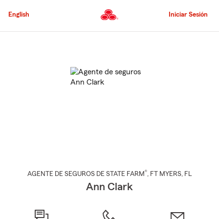
Pasar
al
English
Iniciar Sesión
contenido
principal
Comienzo
del
contenido
principal
®
AGENTE DE SEGUROS DE STATE FARM
,
FT MYERS
, FL
Ann Clark