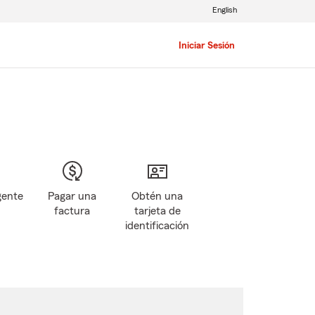
English
Iniciar Sesión
gente
Pagar una
Obtén una
factura
tarjeta de
identificación