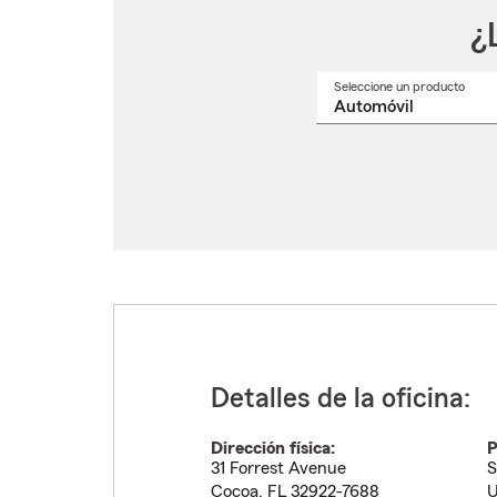
¿
Seleccione un producto
Selec
un
nomb
de
produ
del
menú
despl
Detalles de la oficina:
Dirección física:
P
31 Forrest Avenue
S
Cocoa
,
FL
32922-7688
U