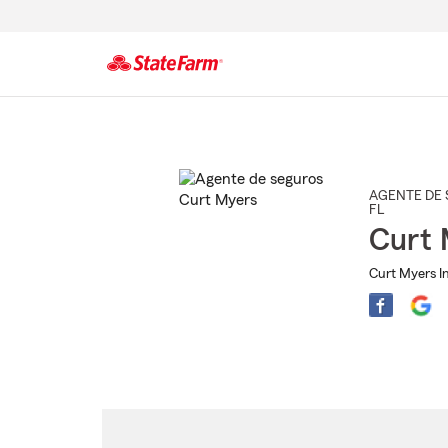
Comienzo
del
contenido
principal
AGENTE DE 
FL
Curt 
Curt Myers I