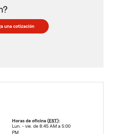
n?
a una cotización
Horas de oficina (
EST
):
Lun. - vie. de 8:45 AM a 5:00
PM