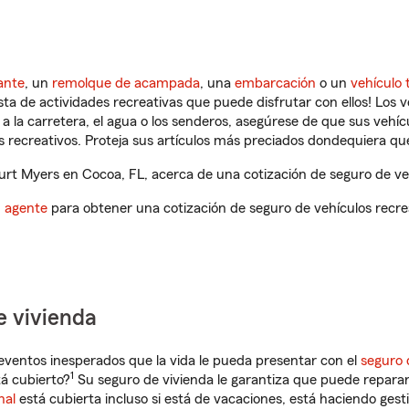
ante
, un
remolque de acampada
, una
embarcación
o un
vehículo 
ista de actividades recreativas que puede disfrutar con ellos! Los 
a la carretera, el agua o los senderos, asegúrese de que sus vehí
 recreativos. Proteja sus artículos más preciados dondequiera qu
rt Myers en Cocoa, FL, acerca de una cotización de seguro de veh
n agente
para obtener una cotización de seguro de vehículos recre
e vivienda
eventos inesperados que la vida le pueda presentar con el
seguro 
1
á cubierto?
Su seguro de vivienda le garantiza que puede reparar
nal
está cubierta incluso si está de vacaciones, está haciendo gest