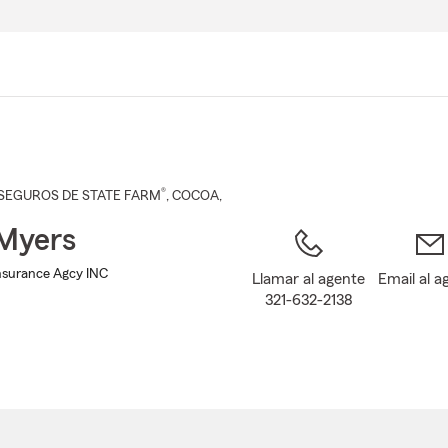
Pasar
al
contenido
principal
®
SEGUROS DE STATE FARM
,
COCOA
,
Myers
nsurance Agcy INC
Llamar al agente
Email al a
321-632-2138