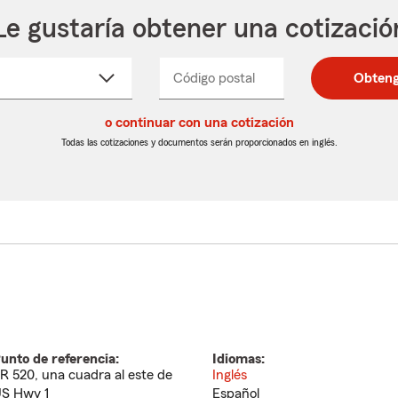
Le gustaría obtener una cotizació
cione
Código postal
Ingresa
Ingresa
Obteng
_____
un
un
re
código
código
cto
o continuar con una cotización
postal
postal
de
de
Todas las cotizaciones y documentos serán proporcionados en inglés.
egable
5
5
dígitos
dígitos
unto de referencia:
Idiomas:
R 520, una cuadra al este de
Inglés
S Hwy 1
Español