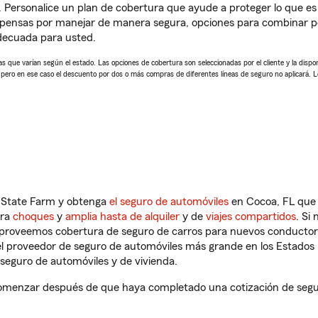
. Personalice un plan de cobertura que ayude a proteger lo que es 
mpensas por manejar de manera segura, opciones para combinar p
adecuada para usted.
 que varían según el estado. Las opciones de cobertura son seleccionadas por el cliente y la disponib
, pero en ese caso el descuento por dos o más compras de diferentes líneas de seguro no aplicará. 
n State Farm y obtenga
el seguro de automóviles
en Cocoa, FL que 
tra
choques
y
amplia hasta de alquiler
y de
viajes compartidos
. Si
s proveemos cobertura de seguro de carros para nuevos conductores
l proveedor de seguro de automóviles más grande en los Estados
seguro de automóviles y de vivienda.
omenzar después de que haya completado una cotización de seguro