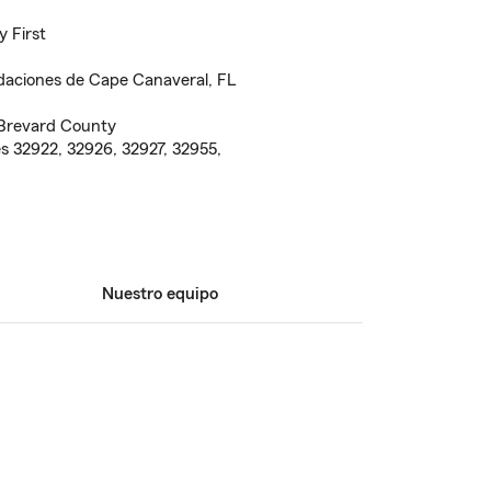
 First
daciones de Cape Canaveral, FL
 Brevard County
s 32922, 32926, 32927, 32955,
Nuestro equipo