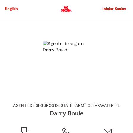
Pasar
al
English
Iniciar Sesión
contenido
principal
Comienzo
del
contenido
principal
®
AGENTE DE SEGUROS DE STATE FARM
,
CLEARWATER
, FL
Darry Bouie