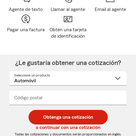
Agente de texto
Llamar al agente
Email al agente
Pagar una factura
Obtén una tarjeta
de identificación
¿Le gustaría obtener una cotización?
Seleccione un producto
Seleccione
un
nombre
de
producto
del
Código postal
Ingresa
Ingresa
_____
menú
un
un
desplegable
código
código
postal
postal
Obtenga una cotización
de
de
5
5
o continuar con una cotización
dígitos
dígitos
Todas las cotizaciones y documentos serán proporcionados en inglés.