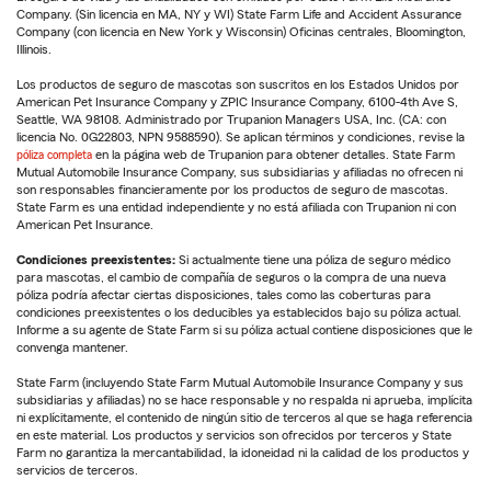
Company. (Sin licencia en MA, NY y WI) State Farm Life and Accident Assurance
Company (con licencia en New York y Wisconsin) Oficinas centrales, Bloomington,
Illinois.
Los productos de seguro de mascotas son suscritos en los Estados Unidos por
American Pet Insurance Company y ZPIC Insurance Company, 6100-4th Ave S,
Seattle, WA 98108. Administrado por Trupanion Managers USA, Inc. (CA: con
licencia No. 0G22803, NPN 9588590). Se aplican términos y condiciones, revise la
póliza completa
en la página web de Trupanion para obtener detalles. State Farm
Mutual Automobile Insurance Company, sus subsidiarias y afiliadas no ofrecen ni
son responsables financieramente por los productos de seguro de mascotas.
State Farm es una entidad independiente y no está afiliada con Trupanion ni con
American Pet Insurance.
Condiciones preexistentes:
Si actualmente tiene una póliza de seguro médico
para mascotas, el cambio de compañía de seguros o la compra de una nueva
póliza podría afectar ciertas disposiciones, tales como las coberturas para
condiciones preexistentes o los deducibles ya establecidos bajo su póliza actual.
Informe a su agente de State Farm si su póliza actual contiene disposiciones que le
convenga mantener.
State Farm (incluyendo State Farm Mutual Automobile Insurance Company y sus
subsidiarias y afiliadas) no se hace responsable y no respalda ni aprueba, implícita
ni explícitamente, el contenido de ningún sitio de terceros al que se haga referencia
en este material. Los productos y servicios son ofrecidos por terceros y State
Farm no garantiza la mercantabilidad, la idoneidad ni la calidad de los productos y
servicios de terceros.