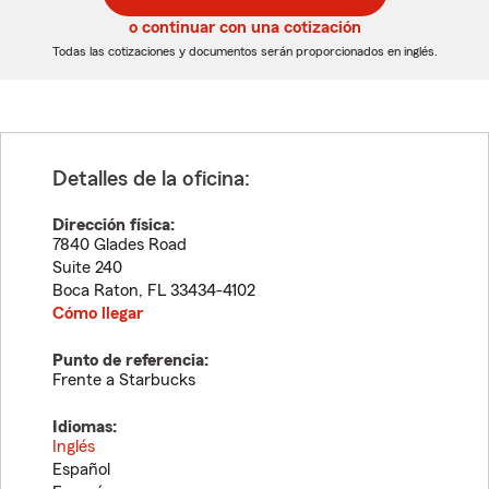
5
5
o continuar con una cotización
dígitos
dígitos
Todas las cotizaciones y documentos serán proporcionados en inglés.
Detalles de la oficina:
Dirección física:
7840 Glades Road
Suite 240
Boca Raton
,
FL
33434-4102
Cómo llegar
Punto de referencia:
Frente a Starbucks
Idiomas:
Inglés
Español