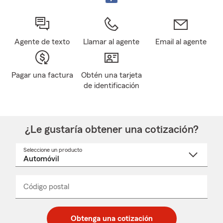
Agente de texto
Llamar al agente
Email al agente
Pagar una factura
Obtén una tarjeta
de identificación
¿Le gustaría obtener una cotización?
Seleccione un producto
Seleccione
un
nombre
de
producto
del
Código postal
Ingresa
Ingresa
_____
menú
un
un
desplegable
código
código
postal
postal
Obtenga una cotización
de
de