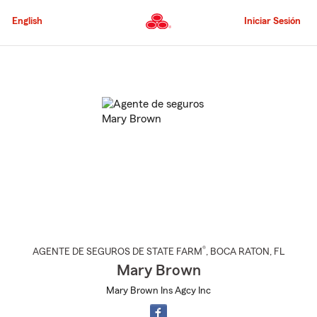
Pasar
al
English
Iniciar Sesión
contenido
principal
Comienzo
del
contenido
principal
®
AGENTE DE SEGUROS DE STATE FARM
,
BOCA RATON
, FL
Mary Brown
Mary Brown Ins Agcy Inc