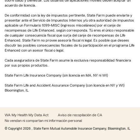
sobre salud y bienestar. Los usuarios de aplicaciones móviles deben aceptar un
acuerdo de licencia.
De conformidad con la ley de impuestos pertinente, State Farm puede enviarte y
presentar ante el Servicio de Impuestos Internos y/u otra autoridad de impuestos
aplicable un Formulario 1099-MISC (ingresos misceláneos) por el canje de
recompensas de Life Enhanced, según corresponda. Tú eres el único responsable
de cualquier consecuencia fiscal que surja del canje de recompensas de Life
Enhanced. State Farm no provee asesoría fiscal ni legal. Es posible que desees
discutir las posibles consecuencias fiscales de tu participación en el programa Life
Enhanced con un asesor fiscal o legal.
Cada aseguradora de State Farm asume la exclusiva responsabilidad financiera
por sus propios productos.
State Farm Life Insurance Company (sin licencia en MA, NY ni WI)
State Farm Life and Accident Assurance Company (con licencia en NY y WI)
Bloomington, IL
WA My Health My Data Act
Aviso de recopilación de CA
No vendan ni compartan mi información personal
© Copyright
2026
, State Farm Mutual Automobile Insurance Company, Bloomington, IL