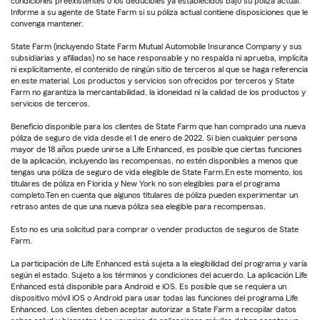
condiciones preexistentes o los deducibles ya establecidos bajo su póliza actual.
Informe a su agente de State Farm si su póliza actual contiene disposiciones que le
convenga mantener.
State Farm (incluyendo State Farm Mutual Automobile Insurance Company y sus
subsidiarias y afiliadas) no se hace responsable y no respalda ni aprueba, implícita
ni explícitamente, el contenido de ningún sitio de terceros al que se haga referencia
en este material. Los productos y servicios son ofrecidos por terceros y State
Farm no garantiza la mercantabilidad, la idoneidad ni la calidad de los productos y
servicios de terceros.
Beneficio disponible para los clientes de State Farm que han comprado una nueva
póliza de seguro de vida desde el 1 de enero de 2022. Si bien cualquier persona
mayor de 18 años puede unirse a Life Enhanced, es posible que ciertas funciones
de la aplicación, incluyendo las recompensas, no estén disponibles a menos que
tengas una póliza de seguro de vida elegible de State Farm.En este momento, los
titulares de póliza en Florida y New York no son elegibles para el programa
completo.Ten en cuenta que algunos titulares de póliza pueden experimentar un
retraso antes de que una nueva póliza sea elegible para recompensas.
Esto no es una solicitud para comprar o vender productos de seguros de State
Farm.
La participación de Life Enhanced está sujeta a la elegibilidad del programa y varía
según el estado. Sujeto a los términos y condiciones del acuerdo. La aplicación Life
Enhanced está disponible para Android e iOS. Es posible que se requiera un
dispositivo móvil iOS o Android para usar todas las funciones del programa Life
Enhanced. Los clientes deben aceptar autorizar a State Farm a recopilar datos