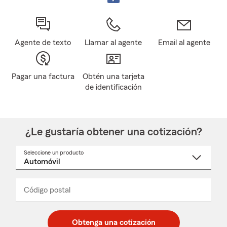
Agente de texto
Llamar al agente
Email al agente
Pagar una factura
Obtén una tarjeta
de identificación
¿Le gustaría obtener una cotización?
Seleccione un producto
Seleccione
un
nombre
de
producto
del
Código postal
Ingresa
Ingresa
_____
menú
un
un
desplegable
código
código
postal
postal
Obtenga una cotización
de
de