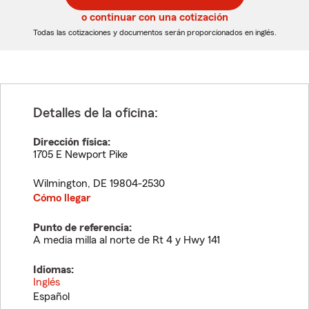
5
5
o continuar con una cotización
dígitos
dígitos
Todas las cotizaciones y documentos serán proporcionados en inglés.
Detalles de la oficina:
Dirección física:
1705 E Newport Pike
Wilmington
,
DE
19804-2530
Cómo llegar
Punto de referencia:
A media milla al norte de Rt 4 y Hwy 141
Idiomas:
Inglés
Español