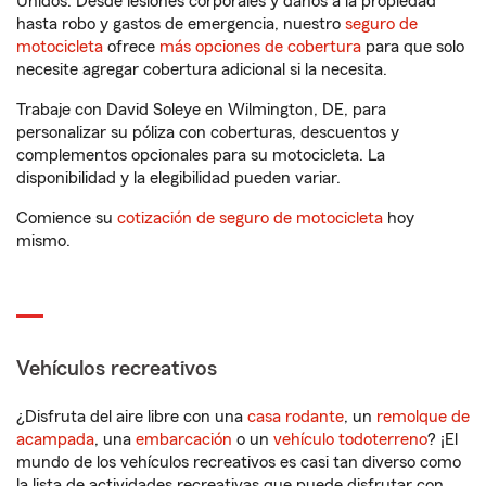
Unidos. Desde lesiones corporales y daños a la propiedad
hasta robo y gastos de emergencia, nuestro
seguro de
motocicleta
ofrece
más opciones de cobertura
para que solo
necesite agregar cobertura adicional si la necesita.
Trabaje con David Soleye en Wilmington, DE, para
personalizar su póliza con coberturas, descuentos y
complementos opcionales para su motocicleta. La
disponibilidad y la elegibilidad pueden variar.
Comience su
cotización de seguro de motocicleta
hoy
mismo.
Vehículos recreativos
¿Disfruta del aire libre con una
casa rodante
, un
remolque de
acampada
, una
embarcación
o un
vehículo todoterreno
? ¡El
mundo de los vehículos recreativos es casi tan diverso como
la lista de actividades recreativas que puede disfrutar con