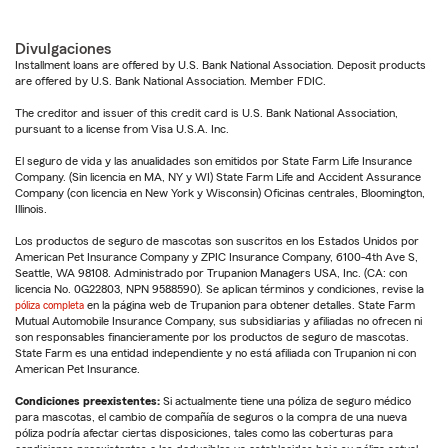
Divulgaciones
Installment loans are offered by U.S. Bank National Association. Deposit products
are offered by U.S. Bank National Association. Member FDIC.
The creditor and issuer of this credit card is U.S. Bank National Association,
pursuant to a license from Visa U.S.A. Inc.
El seguro de vida y las anualidades son emitidos por State Farm Life Insurance
Company. (Sin licencia en MA, NY y WI) State Farm Life and Accident Assurance
Company (con licencia en New York y Wisconsin) Oficinas centrales, Bloomington,
Illinois.
Los productos de seguro de mascotas son suscritos en los Estados Unidos por
American Pet Insurance Company y ZPIC Insurance Company, 6100-4th Ave S,
Seattle, WA 98108. Administrado por Trupanion Managers USA, Inc. (CA: con
licencia No. 0G22803, NPN 9588590). Se aplican términos y condiciones, revise la
póliza completa
en la página web de Trupanion para obtener detalles. State Farm
Mutual Automobile Insurance Company, sus subsidiarias y afiliadas no ofrecen ni
son responsables financieramente por los productos de seguro de mascotas.
State Farm es una entidad independiente y no está afiliada con Trupanion ni con
American Pet Insurance.
Condiciones preexistentes:
Si actualmente tiene una póliza de seguro médico
para mascotas, el cambio de compañía de seguros o la compra de una nueva
póliza podría afectar ciertas disposiciones, tales como las coberturas para