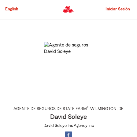
Pasar
al
English
Iniciar Sesión
contenido
principal
Comienzo
del
contenido
principal
®
AGENTE DE SEGUROS DE STATE FARM
,
WILMINGTON
, DE
David Soleye
David Soleye Ins Agency Inc