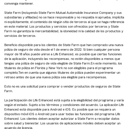
convenga mantener.
State Farm (incluyendo State Farm Mutual Automobile Insurance Company y sus
subsidiarias y afiliadas) no se hace responsable y no respalda ni aprueba, implícita
ni explícitamente, el contenido de ningún sitio de terceros al que se haga referencia
en este material. Los productos y servicios son ofrecidos por terceros y State
Farm no garantiza la mercantabilidad, la idoneidad ni la calidad de los productos y
servicios de terceros.
Beneficio disponible para los clientes de State Farm que han comprado una nueva
póliza de seguro de vida desde el 1 de enero de 2022. Si bien cualquier persona
mayor de 18 años puede unirse a Life Enhanced, es posible que ciertas funciones
de la aplicación, incluyendo las recompensas, no estén disponibles a menos que
tengas una póliza de seguro de vida elegible de State Farm.En este momento, los
titulares de póliza en Florida y New York no son elegibles para el programa
completo.Ten en cuenta que algunos titulares de póliza pueden experimentar un
retraso antes de que una nueva póliza sea elegible para recompensas.
Esto no es una solicitud para comprar o vender productos de seguros de State
Farm.
La participación de Life Enhanced está sujeta a la elegibilidad del programa y varía
según el estado. Sujeto a los términos y condiciones del acuerdo. La aplicación Life
Enhanced está disponible para Android e iOS. Es posible que se requiera un
dispositivo móvil iOS o Android para usar todas las funciones del programa Life
Enhanced. Los clientes deben aceptar autorizar a State Farm a recopilar datos
sobre salud y bienestar. Los usuarios de aplicaciones móviles deben aceptar un
acuerdo de licencia.