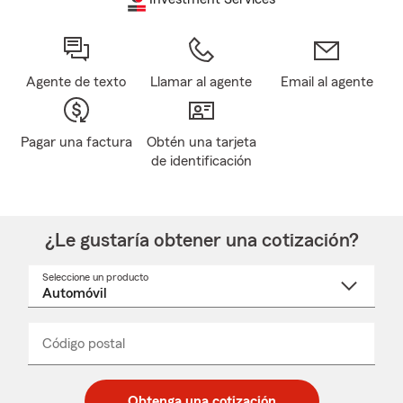
Agente de texto
Llamar al agente
Email al agente
Pagar una factura
Obtén una tarjeta
de identificación
¿Le gustaría obtener una cotización?
Seleccione un producto
Seleccione
un
nombre
de
producto
del
Código postal
Ingresa
Ingresa
_____
menú
un
un
desplegable
código
código
postal
postal
Obtenga una cotización