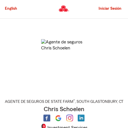
Pasar
al
English
Iniciar Sesión
contenido
principal
Comienzo
del
contenido
principal
®
AGENTE DE SEGUROS DE STATE FARM
,
SOUTH GLASTONBURY
, CT
Chris Schoelen
Investment Services