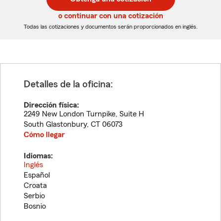
de
de
5
5
o continuar con una cotización
dígitos
dígitos
Todas las cotizaciones y documentos serán proporcionados en inglés.
Detalles de la oficina:
Dirección física:
2249 New London Turnpike, Suite H
South Glastonbury
,
CT
06073
Cómo llegar
Idiomas:
Inglés
Español
Croata
Serbio
Bosnio