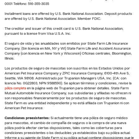
0001 Teléfono: 516-355-3035
Installment loans are offered by U.S. Bank National Association. Deposit products
are offered by U.S. Bank National Association. Member FDIC.
The creditor and issuer of this credit card is U.S. Bank National Association,
pursuant to a license from Visa U.S.A. Inc.
El seguro de vida y las anualidades son emitidos por State Farm Life Insurance
Company. (Sin licencia en MA, NY y WI) State Farm Life and Accident Assurance
Company (con licencia en New York y Wisconsin) Oficinas centrales, Bloomington,
Illinois.
Los productos de seguro de mascotas son suscritos en los Estados Unidos por
American Pet Insurance Company y ZPIC Insurance Company, 6100-4th Ave S,
Seattle, WA 98108. Administrado por Trupanion Managers USA, Inc. (CA: con
licencia No. 0G22803, NPN 9588590). Se aplican términos y condiciones, revise la
póliza completa
en la página web de Trupanion para obtener detalles. State Farm
Mutual Automobile Insurance Company, sus subsidiarias y afiliadas no ofrecen ni
son responsables financieramente por los productos de seguro de mascotas.
State Farm es una entidad independiente y no está afiliada con Trupanion ni con
American Pet Insurance.
Condiciones preexistentes:
Si actualmente tiene una póliza de seguro médico
para mascotas, el cambio de compañía de seguros o la compra de una nueva
póliza podría afectar ciertas disposiciones, tales como las coberturas para
condiciones preexistentes o los deducibles ya establecidos bajo su póliza actual.
Informe a su agente de State Farm si su póliza actual contiene disposiciones que le