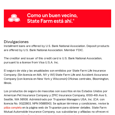
Divulgaciones
Installment loans are offered by U.S. Bank National Association. Deposit products
are offered by U.S. Bank National Association. Member FDIC.
The creditor and issuer of this credit card is U.S. Bank National Association,
pursuant to a license from Visa U.S.A. Inc.
El seguro de vida y las anualidades son emitidos por State Farm Life Insurance
Company. (Sin licencia en MA, NY y WI) State Farm Life and Accident Assurance
Company (con licencia en New York y Wisconsin) Oficinas centrales, Bloomington,
Illinois.
Los productos de seguro de mascotas son suscritos en los Estados Unidos por
American Pet Insurance Company y ZPIC Insurance Company, 6100-4th Ave S,
Seattle, WA 98108. Administrado por Trupanion Managers USA, Inc. (CA: con
licencia No. 0G22803, NPN 9588590). Se aplican términos y condiciones, revise la
póliza completa
en la página web de Trupanion para obtener detalles. State Farm
Mutual Automobile Insurance Company, sus subsidiarias y afiliadas no ofrecen ni