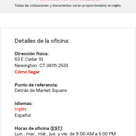
dígitos
dígitos
Todas las cotizaciones y documentos serán proporcionados en inglés.
Detalles de la oficina:
Dirección física:
63 E Cedar St
Newington
,
CT
06111-2533
Cómo llegar
Punto de referencia:
Detrás de Market Square
Idiomas:
Inglés
Español
Horas de oficina (
EST
):
Lun., mar., mié., jue. y vie. de 9:00 AM a 5:00 PM