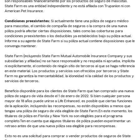
son responsables financieramente por los productos de seguro de mascotas.
State Farm es una entidad independiente y no está afiliada con Trupanion ni con
American Pet Insurance.
Condiciones preexistentes:
Si actualmente tiene una póliza de seguro médico
para mascotas, el cambio de compañía de seguros o la compra de una nueva
póliza podría afectar ciertas disposiciones, tales como las coberturas para
condiciones preexistentes o los deducibles ya establecidos bajo su póliza actual.
Informe a su agente de State Farm si su póliza actual contiene disposiciones que le
convenga mantener.
State Farm (incluyendo State Farm Mutual Automobile Insurance Company y sus
subsidiarias y afiliadas) no se hace responsable y no respalda ni aprueba, implícita
ni explícitamente, el contenido de ningún sitio de terceros al que se haga referencia
en este material. Los productos y servicios son ofrecidos por terceros y State
Farm no garantiza la mercantabilidad, la idoneidad ni la calidad de los productos y
servicios de terceros.
Beneficio disponible para los clientes de State Farm que han comprado una nueva
póliza de seguro de vida desde el 1 de enero de 2022. Si bien cualquier persona
mayor de 18 años puede unirse a Life Enhanced, es posible que ciertas funciones
de la aplicación, incluyendo las recompensas, no estén disponibles a menos que
tengas una póliza de seguro de vida elegible de State Farm.En este momento, los
titulares de póliza en Florida y New York no son elegibles para el programa
completo.Ten en cuenta que algunos titulares de póliza pueden experimentar un
retraso antes de que una nueva póliza sea elegible para recompensas.
Esto no es una solicitud para comprar o vender productos de seguros de State