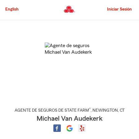
Pasar
al
English
Iniciar Sesión
contenido
principal
Comienzo
del
contenido
principal
®
AGENTE DE SEGUROS DE STATE FARM
,
NEWINGTON
, CT
Michael Van Audekerk