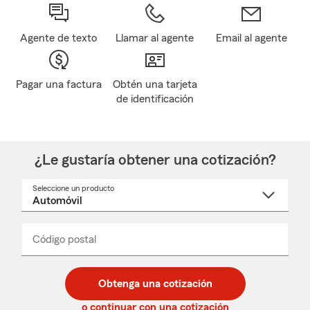
Agente de texto
Llamar al agente
Email al agente
Pagar una factura
Obtén una tarjeta
de identificación
¿Le gustaría obtener una cotización?
Seleccione un producto
Seleccione
un
nombre
de
producto
del
Código postal
Ingresa
Ingresa
_____
menú
un
un
desplegable
código
código
postal
postal
Obtenga una cotización
de
de
5
5
o continuar con una cotización